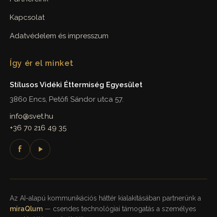
Kapcsolat
Adatvédelem és impresszum
Így ér el minket
Stílusos Vidéki Éttermiség Egyesület
3860 Encs, Petőfi Sándor utca 57.
info@svet.hu
+36 70 216 49 35
f
Az AI-alapú kommunikációs háttér kialakításában partnerünk a
miraQlum
— csendes technológiai támogatás a személyes