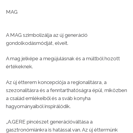
MAG
A MAG szimbolizálja az új generáció
gondolkodásmódját, elveit.
A mag jelképe a megújulásnak és a múltból hozott
értékeknek.
Az új étterem koncepciója a regionalitásra, a
szezonalitásra és a fenntarthatóságra épül, miközben
a család emlékeiből és a sváb konyha
hagyományaiból inspirálódik.
„A.GERE pincészet generációváltása a
gasztronómiánkra is hatással van. Az új éttermünk