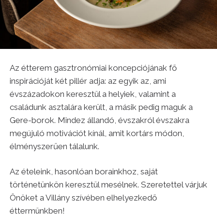
Az étterem gasztronómiai koncepciójának fő
inspirációját két pillér adja: az egyik az, ami
évszázadokon keresztül a helyiek, valamint a
családunk asztalára került, a másik pedig maguk a
Gere-borok. Mindez állandó, évszakról évszakra
megújuló motivációt kínál, amit kortárs módon,
élményszerűen tálalunk.
Az ételeink, hasonlóan borainkhoz, saját
történetünkön keresztül mesélnek. Szeretettel várjuk
Önöket a Villány szívében elhelyezkedő
éttermünkben!