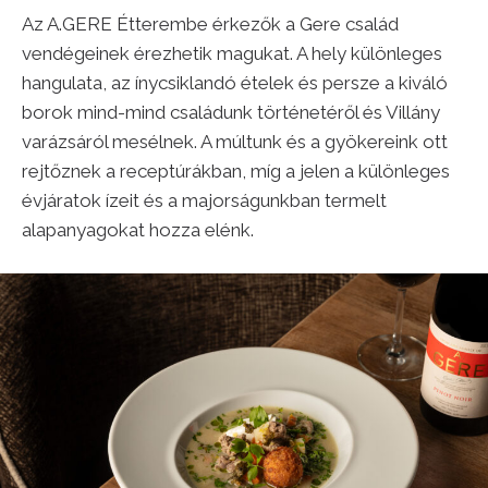
Az A.GERE Étterembe érkezők a Gere család
vendégeinek érezhetik magukat. A hely különleges
hangulata, az ínycsiklandó ételek és persze a kiváló
borok mind-mind családunk történetéről és Villány
varázsáról mesélnek. A múltunk és a gyökereink ott
rejtőznek a receptúrákban, míg a jelen a különleges
évjáratok ízeit és a majorságunkban termelt
alapanyagokat hozza elénk.