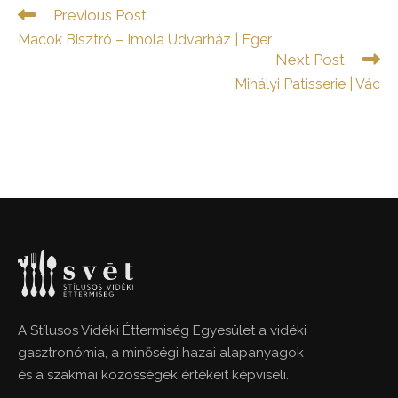
Read
Previous Post
more
Macok Bisztró – Imola Udvarház | Eger
articles
Next Post
Mihályi Patisserie | Vác
A Stílusos Vidéki Éttermiség Egyesület a vidéki
gasztronómia, a minőségi hazai alapanyagok
és a szakmai közösségek értékeit képviseli.