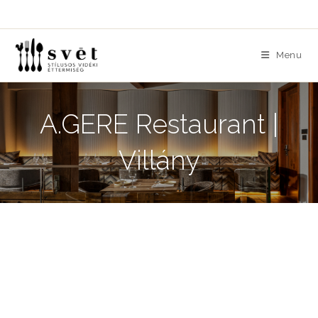
Skip
to
content
Menu
A.GERE Restaurant |
Villány