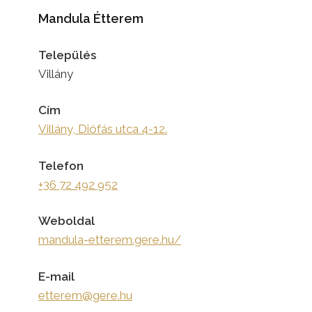
Mandula Étterem
Település
Villány
Cím
Villány, Diófás utca 4-12.
Telefon
+36 72 492 952
Weboldal
mandula-etterem.gere.hu/
E-mail
etterem@gere.hu