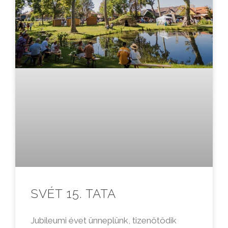
SVÉT 15. TATA
Jubileumi évet ünneplünk, tizenötödik