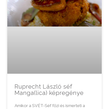
Ruprecht László séf
Manga(lica) képregénye
Amikor a SVÉT-Séf főzi és ismerteti a