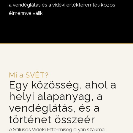
a vendéglátás és a vidéki értékteremtés közös
élménnyé válik.
Mi a SVÉT?
Egy közösség, ahol a
helyi alapanyag, a
vendéglátás, és a
történet összeér
A Stílusos Vidéki Éttermiség olyan szakmai