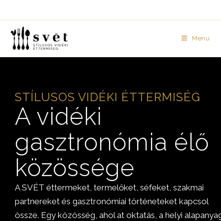
Menu
STÍLUSOS VIDÉKI ÉTTERMISÉG
A vidéki
gasztronómia élő
közössége
A SVÉT éttermeket, termelőket, séfeket, szakmai
partnereket és gasztronómiai történeteket kapcsol
össze. Egy közösség, ahol at oktatás, a helyi alapanya