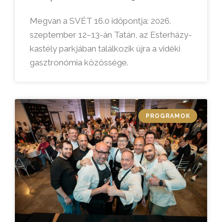
Megvan a SVÉT 16.0 időpontja: 2026.
szeptember 12–13-án Tatán, az Esterházy-
kastély parkjában találkozik újra a vidéki
gasztronómia közössége.
PROGRAMOK