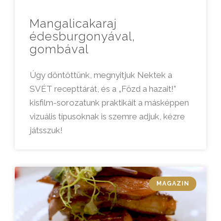
Mangalicakaraj
édesburgonyával,
gombával
Úgy döntöttünk, megnyitjuk Nektek a
SVÉT recepttárát, és a „Főzd a hazait!”
kisfilm-sorozatunk praktikáit a másképpen
vizuális típusoknak is szemre adjuk, kézre
játsszuk!
MAGAZIN