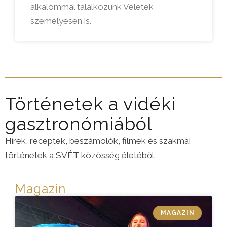
alkalommal találkozunk Veletek
személyesen is.
Történetek a vidéki
gasztronómiából
Hírek, receptek, beszámolók, filmek és szakmai
történetek a SVÉT közösség életéből.
Magazin
MAGAZIN