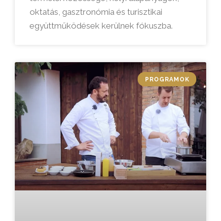
oktatás, gasztronómia és turisztikai
együttműködések kerülnek fókuszba.
PROGRAMOK