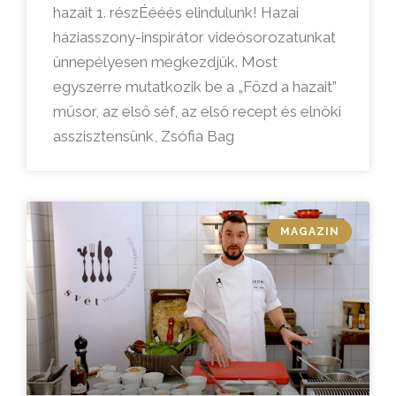
hazait 1. részÉééés elindulunk! Hazai
háziasszony-inspirátor videósorozatunkat
ünnepélyesen megkezdjük. Most
egyszerre mutatkozik be a „Főzd a hazait”
műsor, az első séf, az első recept és elnöki
asszisztensünk, Zsófia Bag
MAGAZIN