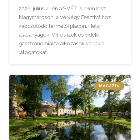
2026. július 4.-én a SVÉT is jelen lesz
Nagymaroson, a VéNégy Fesztiválhoz
kapcsolódó termelői piacon. Helyi
alapanyagok, V4-es ízek és vidéki
gasztronómiai találkozások várják a
látogatókat.
MAGAZIN