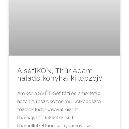
A séfIKON, Thür Ádám
haladó konyhai kiképzője
Amikor a SVÉT-Séf főzi és ismerteti a
hazait 2. részA közös mű: kelkáposzta-
főzelék ludaskásával, hízott
libamájszeletekkel és sült
libamellel.Otthoni konyhaművész-