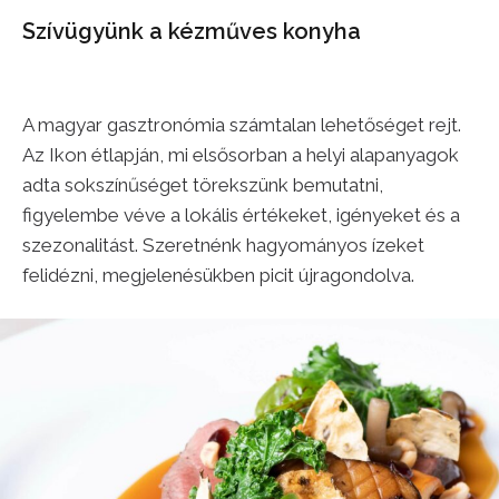
Szívügyünk a kézműves konyha
A magyar gasztronómia számtalan lehetőséget rejt.
Az Ikon étlapján, mi elsősorban a helyi alapanyagok
adta sokszínűséget törekszünk bemutatni,
figyelembe véve a lokális értékeket, igényeket és a
szezonalitást. Szeretnénk hagyományos ízeket
felidézni, megjelenésükben picit újragondolva.