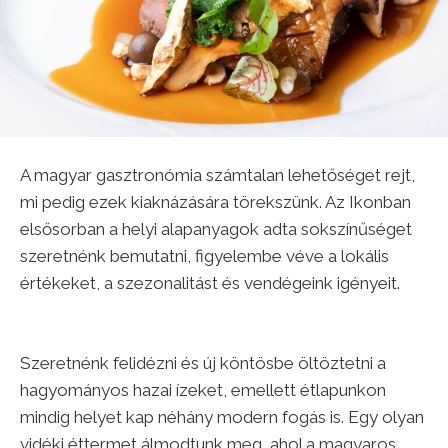
A magyar gasztronómia számtalan lehetőséget rejt,
mi pedig ezek kiaknázására törekszünk. Az Ikonban
elsősorban a helyi alapanyagok adta sokszínűséget
szeretnénk bemutatni, figyelembe véve a lokális
értékeket, a szezonalitást és vendégeink igényeit.
Szeretnénk felidézni és új köntösbe öltöztetni a
hagyományos hazai ízeket, emellett étlapunkon
mindig helyet kap néhány modern fogás is. Egy olyan
vidéki éttermet álmodtunk meg, ahol a magyaros