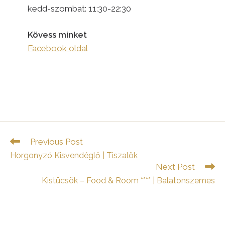
kedd-szombat: 11:30-22:30
Kövess minket
Facebook oldal
Read
Previous Post
more
Horgonyzó Kisvendéglő | Tiszalök
articles
Next Post
Kistücsök – Food & Room **** | Balatonszemes