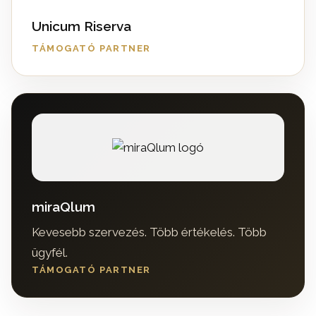
Unicum Riserva
TÁMOGATÓ PARTNER
miraQlum
Kevesebb szervezés. Több értékelés. Több
ügyfél.
TÁMOGATÓ PARTNER