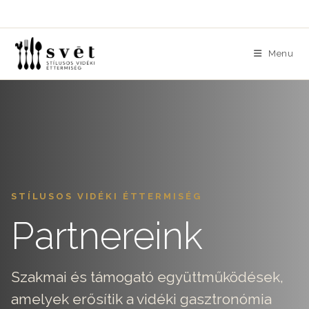
Skip
to
content
Menu
STÍLUSOS VIDÉKI ÉTTERMISÉG
Partnereink
Szakmai és támogató együttműködések,
amelyek erősítik a vidéki gasztronómia