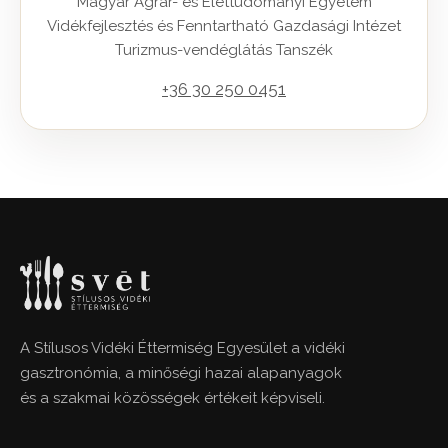
Magyar Agrár- és Élettudományi Egyetem
Vidékfejlesztés és Fenntartható Gazdasági Intézet
Turizmus-vendéglátás Tanszék
+36 30 250 0451
A Stílusos Vidéki Éttermiség Egyesület a vidéki
gasztronómia, a minőségi hazai alapanyagok
és a szakmai közösségek értékeit képviseli.