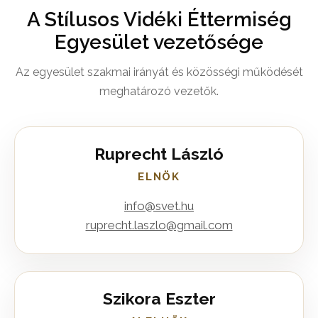
A Stílusos Vidéki Éttermiség
Egyesület vezetősége
Az egyesület szakmai irányát és közösségi működését
meghatározó vezetők.
Ruprecht László
ELNÖK
info@svet.hu
ruprecht.laszlo@gmail.com
Szikora Eszter