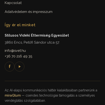
Kapcsolat
Adatvédelem és impresszum
Így ér el minket
Stílusos Vidéki Éttermiség Egyesület
3860 Encs, Petőfi Sándor utca 57.
info@svet.hu
+36 70 216 49 35
f
Az AI-alapú kommunikációs háttér kialakításában partnerünk a
miraQlum
— csendes technológiai támogatás a személyes
vendéglátás szolgálatában.