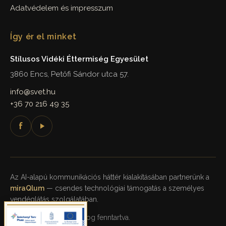
Adatvédelem és impresszum
Így ér el minket
Stílusos Vidéki Éttermiség Egyesület
3860 Encs, Petőfi Sándor utca 57.
info@svet.hu
+36 70 216 49 35
f
Az AI-alapú kommunikációs háttér kialakításában partnerünk a
miraQlum
— csendes technológiai támogatás a személyes
vendéglátás szolgálatában.
© 2026 SVÉT. Minden jog fenntartva.