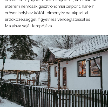
étterem nemcsak gasztronómiai célpont, hanem
erősen helyhez kötött élmény is: patakparttal,
erdőközelséggel, figyelmes vendéglátással és
Mályinka saját tempójával.