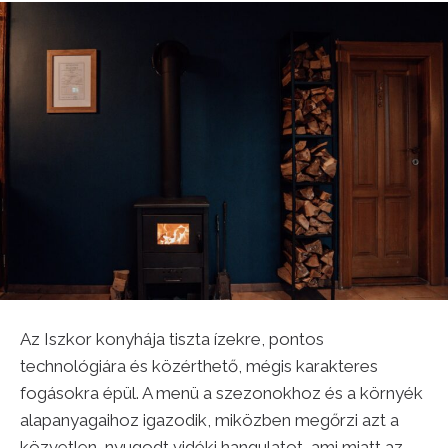
Az Iszkor konyhája tiszta ízekre, pontos
technológiára és közérthető, mégis karakteres
fogásokra épül. A menü a szezonokhoz és a környék
alapanyagaihoz igazodik, miközben megőrzi azt a
közvetlen, nyugodt vidéki hangulatot, ami miatt az