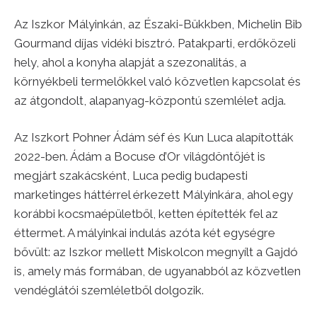
Az Iszkor Mályinkán, az Északi-Bükkben, Michelin Bib
Gourmand díjas vidéki bisztró. Patakparti, erdőközeli
hely, ahol a konyha alapját a szezonalitás, a
környékbeli termelőkkel való közvetlen kapcsolat és
az átgondolt, alapanyag-központú szemlélet adja.
Az Iszkort Pohner Ádám séf és Kun Luca alapították
2022-ben. Ádám a Bocuse d’Or világdöntőjét is
megjárt szakácsként, Luca pedig budapesti
marketinges háttérrel érkezett Mályinkára, ahol egy
korábbi kocsmaépületből, ketten építették fel az
éttermet. A mályinkai indulás azóta két egységre
bővült: az Iszkor mellett Miskolcon megnyílt a Gajdó
is, amely más formában, de ugyanabból az közvetlen
vendéglátói szemléletből dolgozik.