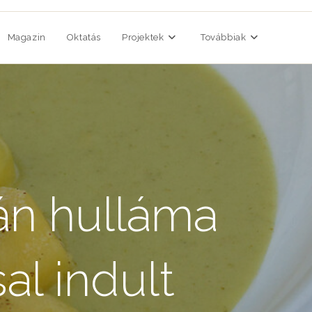
Magazin
Oktatás
Projektek
Továbbiak
án hulláma
al indult