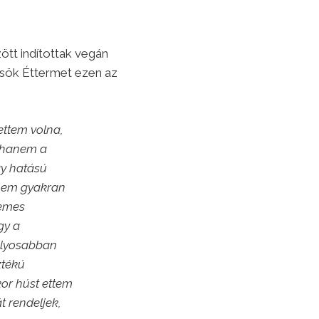
ött indítottak vegán
csök Éttermet ezen az
ettem volna,
, hanem a
y hatású
g nem gyakran
lemes
gy a
súlyosabban
ztékú
or húst ettem
t rendeljek,