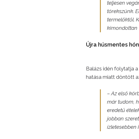
teljesen vegá
törekszünk. 
termelőktől. 
kimondottan 
Újra húsmentes hó
Balázs idén folytatja
hatása miatt döntött a
– Az első kör
már tudom, h
eredetű étele
jobban szeret
ízletesebben 