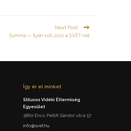
Next Post
Summa — Ilyen volt 2021 a SVÉT-nél
Így ér el minket
Stílusos Vidéki Éttermiség
Egyesület
3860 Encs, Petőfi Sándor utca 57.
info@svet.hu