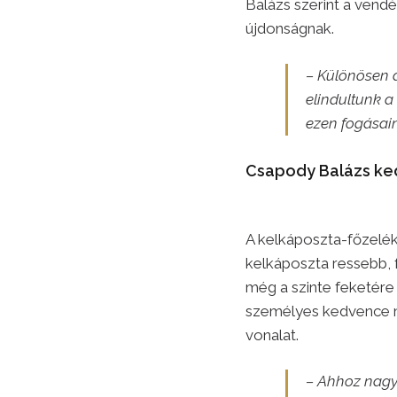
Balázs szerint a vendé
újdonságnak.
– Különösen a
elindultunk a
ezen fogásai
Csapody Balázs ked
A kelkáposzta-főzelék 
kelkáposzta ressebb, 
még a szinte feketére 
személyes kedvence me
vonalat.
– Ahhoz nagyo