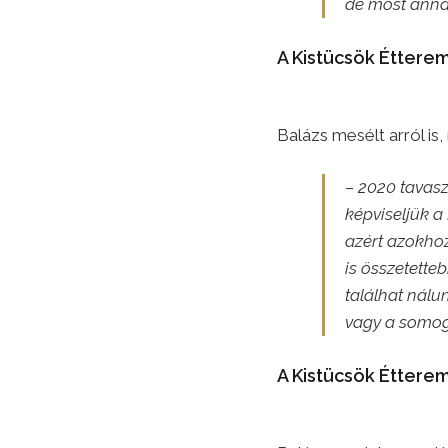
de most annál
A Kistücsök Étterem
Balázs mesélt arról is
– 2020 tavasz
képviseljük a
azért azokhoz
is összetette
találhat nálu
vagy a somog
A Kistücsök Éttere