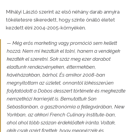
Mihályi László szerint az első néhány darab annyira
tökéletesre sikeredett, hogy
szinte önálló életet
kezdett élni 2004-2005-környékén.
— Még erős marketing vagy promóció sem kellett
hozzá.
Nem mi kezdtük el tolni, hanem a vendégek
kezdték el szeretni. Sok száz meg ezer darabot
eladtunk rendezvényeken, éttermekben,
kávéházakban, bárhol. És amikor 2008-ban
megnyitottam az üzletet, onnantól lökésszerűen
folytatódott a Dobos desszert története és megkezdte
nemzetközi karrierjét is. Bemutattuk San
Sebastianban, a gasztronómia a fellegvárában, New
Yorkban, az akkori French Culinary Institute-ban,
ahol ahol több százan érdeklődtek iránta. Voltak,
akik csak azért fizettek, hogy megnézzék és