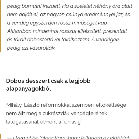
pedig barnulni kezdett. Ha a szeletet néhány óra alatt
nem adják el, az nagyon csúnya eredménnyel jár, és
a vendég egyszerűen rossz minőséget kap.
Akkoriban mindenhol rosszul elkészített, prezentált
és tárolt dobostortával találkoztam. A vendégek
pedig ezt vásárolták.
Dobos desszert csak a legjobb
alapanyagokból
Mihályi László reformokkal szembeni eltökéltsége
nem állt meg a cukrászdák vendégterének
látogatásánál: elment a forrásig.
— Üzemekbe látogattam, hogy feltárjam az előbbiek