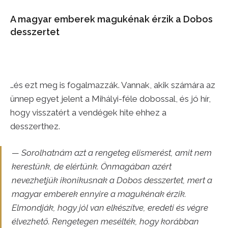
A magyar emberek magukénak érzik a Dobos
desszertet
…és ezt meg is fogalmazzák. Vannak, akik számára az
ünnep egyet jelent a Mihályi-féle dobossal, és jó hír,
hogy visszatért a vendégek hite ehhez a
desszerthez.
— Sorolhatnám azt a rengeteg elismerést, amit nem
kerestünk, de elértünk. Önmagában azért
nevezhetjük ikonikusnak a Dobos desszertet, mert a
magyar emberek ennyire a magukénak érzik.
Elmondják, hogy jól van elkészítve, eredeti és végre
élvezhető. Rengetegen mesélték, hogy korábban