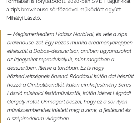
formában is folytatódott. 2020-ban SVÉT tagunkkal,
a zip’s brewhouse sörfőzdével működött együtt
Mihályi László.
— Megismerkedtem Halász Norbival, és vele a zip’s
brewhouse-zal. Egy közös munka eredményeképpen
elkészült a Dobos-desszertsör, amiben ugyanazokat
az ízjegyeket reprodukáljuk, mint magában a
desszertben, illetve a tortában. Ez is nagy
közkedveltségnek örvend. Ráadásul külön dal készült
hozzá a Cimbalibandtől, külön címkefestmény Seres
László miskolci festőművésztől, külön idézet Légrádi
Gergely írótól. Önmagért beszél, hogy ez a sör ilyen
művészembereket ihletett meg a zene, a festészet és
a szépirodalom világában.