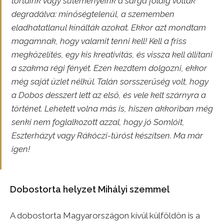
tortáink vagy süteményeink a sárga földig voltak
degradálva: minőségtelenül, a szememben
eladhatatlanul kínálták azokat. Ekkor azt mondtam
magamnak, hogy valamit tenni kell! Kell a friss
megközelítés, egy kis kreativitás, és vissza kell állítani
a szakma régi fényét. Ezen kezdtem dolgozni, ekkor
még saját üzlet nélkül. Talán sorsszerűség volt, hogy
a Dobos desszert lett az első, és vele kelt szárnyra a
történet. Lehetett volna más is, hiszen akkoriban még
senki nem foglalkozott azzal, hogy jó Somlóit,
Eszterházyt vagy Rákóczi-túróst készítsen. Ma már
igen!
Dobostorta helyzet Mihályi szemmel
A dobostorta Magyarországon kívül külföldön is a