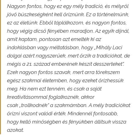
Nagyon fontos, hogy ez egy mély tradíció, és mélyről
jövő büszkeségként kell őriznünk. Ez a történelmünk,
ez az életünk. Ebből táplálkozom, és nagyon fontos,
hogy végig dicső fényében maradjon. Az egyik díjnál,
amit kaptam, pontosan azt emelték ki az
indoklásban vagy méltatásban, hogy „Mihály Laci
dolgai azért nagyszerűek, mert őrzik a tradíciókat, de
mégis a 21. század emberének készít desszerteket”.
Ezek nagyon fontos szavak, mert arra törekszem
egész szakmai életemben, hogy ezeket őrizhessük
meg. Ha nem ezt tenném, és csak a saját
kreativitásommal foglalkoznék, akkor
csak „trollkodnék” a szakmámban. A mély tradíciókat
őrizni viszont valódi érték. Mindennél fontosabb,
hogy kellő minőségben és fényükben állítsuk vissza
azokat.