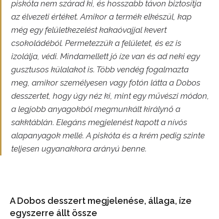
piskóta nem szárad ki, és hosszabb távon biztosítja
az élvezeti értéket. Amikor a termék elkészül, kap
még egy felületkezelést kakaóvajjal kevert
csokoládéból. Permetezzük a felületet, és ez is
izolálja, védi. Mindamellett jó íze van és ad neki egy
gusztusos külalakot is. Több vendég fogalmazta
meg, amikor személyesen vagy fotón látta a Dobos
desszertet, hogy úgy néz ki, mint egy művészi módon,
a legjobb anyagokból megmunkált királynő a
sakktáblán. Elegáns megjelenést kapott a nívós
alapanyagok mellé. A piskóta és a krém pedig szinte
teljesen ugyanakkora arányú benne.
A Dobos desszert megjelenése, állaga, íze
egyszerre állt össze