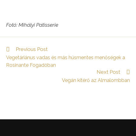
Fotó: Mihályi Patisserie
Read
Previous Post
more
Vegetáriánus vadas és más húsmentes menőségek a
articles
Rosinante Fogadóban
Next Post
Vegán kitérő az Almalombban