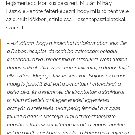
legismertebb ikonikus desszert. Miután Mihályi
László elkezdte feltérképezni, hogy mi is történt vele
az elmúlt időkben, szinte csak rossz tapasztalatokat
szerzett.
– Azt láttam, hogy mindenhol tortaformában készítik
a Dobos receptet, de csak borzalmasan: például
körbepanírozva mindenféle morzsákkal. Nem tudtak
dobos cukrot olvasztani, karamellizálni, a dobos tetőt
elkészíteni. Megégették, keserű volt. Sajnos ez a mai
napig is fennáll. Baj volt a beltartalmi értékekkel: a
piskótával és a krémmel, de elrontották a struktúrát
is. Nem követték a rétegek eredeti egyenletes
arányát, a szeletelés miatt pedig fennállt a magas
felületi oxidáció veszélye, ami azt eredményezte,
hogyha a tortaszelet vitrinbe került, a vágás mentén
két óra alatt a piskóta száradni, a kakaó és a vajkrém