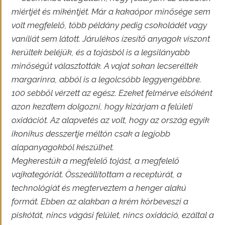
miértjét és mikéntjét. Már a kakaópor minősége sem
volt megfelelő, több példány pedig csokoládét vagy
vaníliát sem látott. Járulékos ízesítő anyagok viszont
kerültek beléjük, és a tojásból is a legsilányabb
minőségűt választották. A vajat sokan lecserélték
margarinra, abból is a legolcsóbb leggyengébbre.
100 sebből vérzett az egész. Ezeket felmérve elsőként
azon kezdtem dolgozni, hogy kizárjam a felületi
oxidációt. Az alapvetés az volt, hogy az ország egyik
ikonikus desszertje méltón csak a legjobb
alapanyagokból készülhet.
Megkerestük a megfelelő tojást, a megfelelő
vajkategóriát. Összeállítottam a receptúrát, a
technológiát és megterveztem a henger alakú
formát. Ebben az alakban a krém körbeveszi a
piskótát, nincs vágási felület, nincs oxidáció, ezáltal a