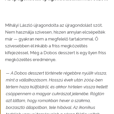
Mihályi László újragondolta az újragondolást szót.
Nem használja szívesen, hiszen annyian elcsépelték
már — gyakran nem a megfelelő tartalommal. Ő
szívesebben él inkább a friss megközelítés
kifejezéssel. Még a Dobos desszert is egy ilyen friss
megközelítés eredménye.
— A Dobos desszert története régebbre nyúlik vissza,
mint a vállalkozásom. Hosszú évek után 2004-ben
tértem haza külföldről, és akkor hirtelen vissza kellett
csöppennem a magyar cukrászat jelenébe. Rögtön
azt láttam, hogy romokban hever a szakma,
borzasztó állapotban, tele hibával. Az ikonikus