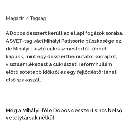
Magazin / Tagság
A Dobos desszert került az étlapi fogások sorába.
A SVÉT-tag váci Mihályi Patisserie büszkesége ez,
de Mihályi László cukrászmestertől többet
kapunk, mint egy desszertbemutató: korrajzot,
visszaemlékezést a cukrászati reformhullám
előtti sötétebb időkről és egy fejlődéstörténet
első szakaszát.
Még a Mihályi-féle Dobos desszert sincs belső
vetélytársak nélkül