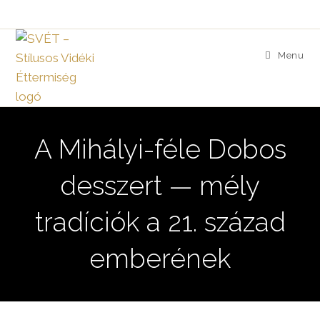
Skip
to
content
Menu
A Mihályi-féle Dobos
desszert — mély
tradíciók a 21. század
emberének