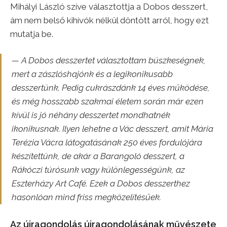
Mihályi László szíve választottja a Dobos desszert,
ám nem belső kihívók nélkül döntött arról, hogy ezt
mutatja be.
— A Dobos desszertet választottam büszkeségnek,
mert a zászlóshajónk és a legikonikusabb
desszertünk. Pedig cukrászdánk 14 éves működése,
és még hosszabb szakmai életem során már ezen
kívül is jó néhány desszertet mondhatnék
ikonikusnak. Ilyen lehetne a Vác desszert, amit Mária
Terézia Vácra látogatásának 250 éves fordulójára
készítettünk, de akár a Barangoló desszert, a
Rákóczi túrósunk vagy különlegességünk, az
Eszterházy Art Café. Ezek a Dobos desszerthez
hasonlóan mind friss megközelítésűek.
Az újragondolás újragondolásának művészete