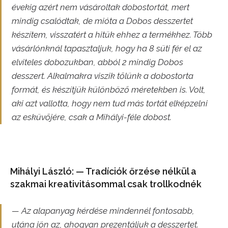
évekig azért nem vásároltak dobostortát, mert
mindig csalódtak, de mióta a Dobos desszertet
készítem, visszatért a hitük ehhez a termékhez. Több
vásárlónknál tapasztaljuk, hogy ha 8 süti fér el az
elviteles dobozukban, abból 2 mindig Dobos
desszert. Alkalmakra viszik tőlünk a dobostorta
formát, és készítjük különböző méretekben is. Volt,
aki azt vallotta, hogy nem tud más tortát elképzelni
az esküvőjére, csak a Mihályi-féle dobost.
Mihályi László: — Tradíciók őrzése nélkül a
szakmai kreativitásommal csak trollkodnék
— Az alapanyag kérdése mindennél fontosabb,
utána jön az, ahogyan prezentáljuk a desszertet.