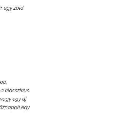
r egy zöld
abb,
a klasszikus
vagy egy új
köznapok egy