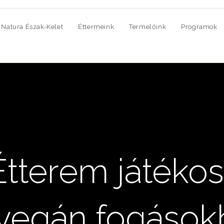
Natura Észak-Kelet
Éttermeink
Termelőink
Programok
Étterem játéko
 vegán fogások