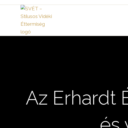
Skip
to
content
Az Erhardt 
és