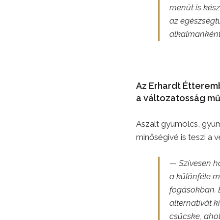
menüt is kész
az egészségtu
alkalmanként 
Az Erhardt Étterem
a változatosság mű
Aszalt gyümölcs, gyü
minőségivé is teszi a
— Szívesen h
a különféle m
fogásokban. E
alternatívát
csücske, aho