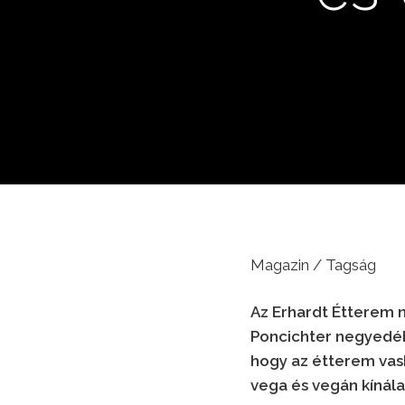
Magazin / Tagság
Az Erhardt Étterem n
Poncichter negyedébe
hogy az étterem vas
vega és vegán kínála