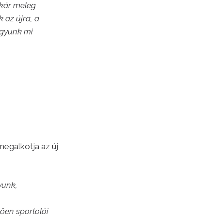
akár meleg
 az újra, a
agyunk mi
megalkotja az új
yunk,
ően sportolói