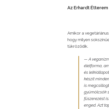
Az Erhardt Étterem
Amikor a vegetáriánus
hogy milyen sokszínűe
tükröződik.
— A veganizm
életforma, am
és lelkiállap
készít minden
is megcsillog
gyümölcsök s
fűszerezést is
enged. Azt ta