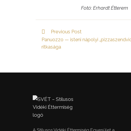
Fotó: Erhardt Étterem
Read
Previous Post
more
Panuozzo — isteni nápolyi „pizzaszendvi
articles
ritkasága
A Stílusos Vidéki Éttermiség Egyesület a