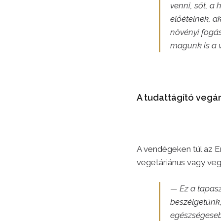
venni, sőt, a
előételnek, a
növényi fogá
magunk is a v
A tudattágító vegá
A vendégeken túl az Er
vegetáriánus vagy veg
— Ez a tapas
beszélgetünk
egészségeseb