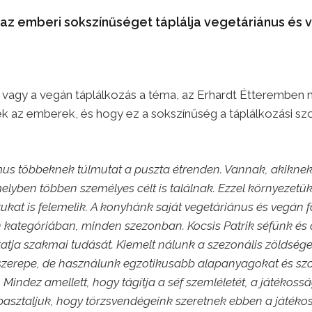
 az emberi sokszínűséget táplálja vegetáriánus és 
 vagy a vegán táplálkozás a téma, az Erhardt Étteremben 
k az emberek, és hogy ez a sokszínűség a táplálkozási sz
us többeknek túlmutat a puszta étrenden. Vannak, akiknek
elyben többen személyes célt is találnak. Ezzel környezetüke
otukat is felemelik. A konyhánk saját vegetáriánus és vegán
 kategóriában, minden szezonban. Kocsis Patrik séfünk és 
tatja szakmai tudását. Kiemelt nálunk a szezonális zöldség
zerepe, de használunk egzotikusabb alapanyagokat és sz
. Mindez amellett, hogy tágítja a séf szemléletét, a játékossá
pasztaljuk, hogy törzsvendégeink szeretnek ebben a játéko