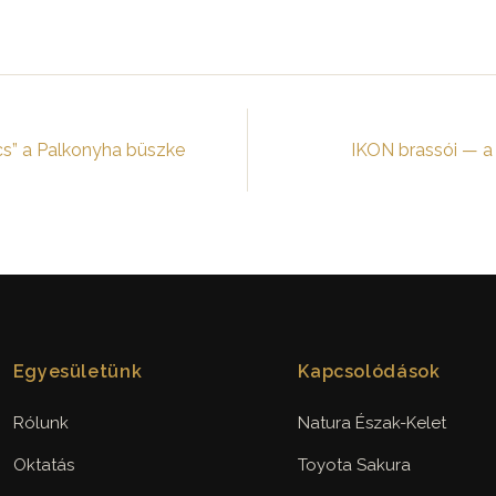
cs” a Palkonyha büszke
IKON brassói — a
Egyesületünk
Kapcsolódások
Rólunk
Natura Észak-Kelet
Oktatás
Toyota Sakura