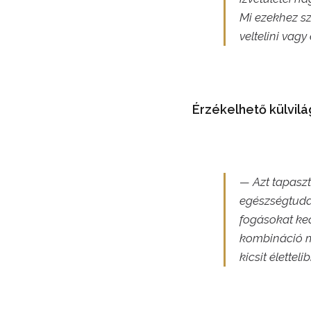
Mi ezekhez sz
veltelini vag
Érzékelhető külvil
— Azt tapaszt
egészségtuda
fogásokat ked
kombináció m
kicsit élettel