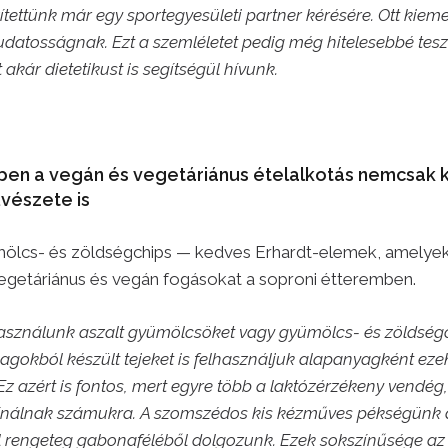
ítettünk már egy sportegyesületi partner kérésére. Ott kiem
datosságnak. Ezt a szemléletet pedig még hitelesebbé tesz
akár dietetikust is segítségül hívunk.
ben a vegán és vegetáriánus ételalkotás nemcsak k
vészete is
mölcs- és zöldségchips — kedves Erhardt-elemek, amelye
 vegetáriánus és vegán fogásokat a soproni étteremben.
asználunk aszalt gyümölcsöket vagy gyümölcs- és zöldségc
agokból készült tejeket is felhasználjuk alapanyagként ez
z azért is fontos, mert egyre több a laktózérzékeny vendég,
 kínálnak számukra. A szomszédos kis kézműves pékségünk 
l rengeteg gabonaféléből dolgozunk. Ezek sokszínűsége az