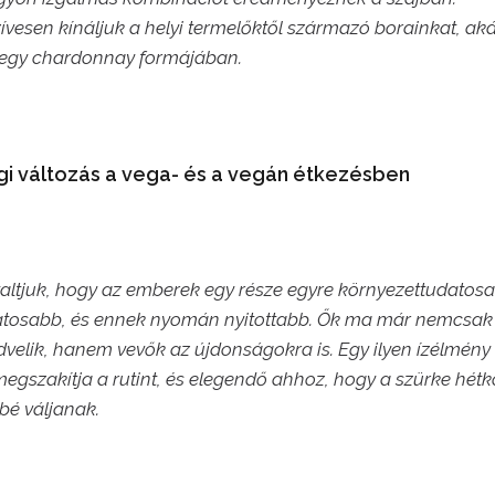
ívesen kínáljuk a helyi termelőktől származó borainkat, aká
y egy chardonnay formájában.
ági változás a vega- és a vegán étkezésben
altjuk, hogy az emberek egy része egyre környezettudatos
tosabb, és ennek nyomán nyitottabb. Ők ma már nemcsak 
velik, hanem vevők az újdonságokra is. Egy ilyen ízélmény 
egszakítja a rutint, és elegendő ahhoz, hogy a szürke hét
ibbé váljanak.