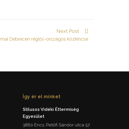
Next Post
 mai Debrecen régiós-országos közkincse
Így ér el minket
Stílusos Vidéki Éttermiség
Egyesület
3860 Encs, Petőfi Sándor utca 57.