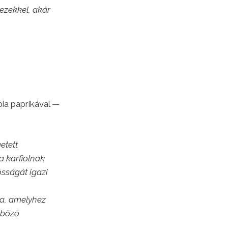
 ezekkel, akár
pia paprikával —
etett
a karfiolnak
ósságát igazi
a, amelyhez
nböző