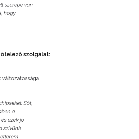
elt szerepe van
i, hogy
ötelező szolgálat:
k változatossága
hipseket. Sőt,
ekben a
 és ezek jó
a szívünk
 étterem