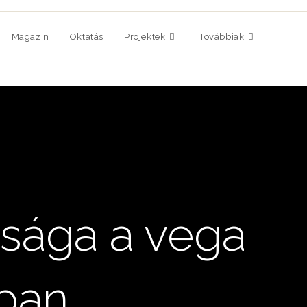
Magazin
Oktatás
Projektek
Továbbiak
ssága a vega
ban