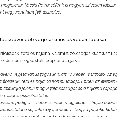
 megjelenik. Kocsis Patrik séfünk is nagyon szívesen játszik
t vagy köretként felhasználva.
 legkedvesebb vegetáriánus és vegán fogásai
arfiolsteak, feta és hajdina, valamint zöldséges kuszkusz ká
 érdemes megkóstolni Sopronban járva.
dvenc vegetáriánus fogásunk, ami a képen is látható, az ég
karfiolsteak, feta és hajdina kombinációja. Ebben az ételben 
b textúrája jelenik meg. A feta sósságát és a hajdina ropog
en villáról összekóstolni.
encünk pedig a — képen szintén megjelenő — kápia paprik
szkuszt tálal a séfünk. Úgy gondolom, hogy a paprika külö
nagyon izgalmas kombinációt eredményeznek a szájban.