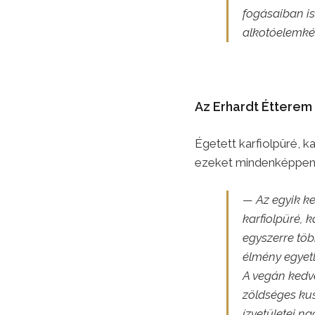
fogásaiban is
alkotóelemkén
Az Erhardt Étterem
Égetett karfiolpüré, k
ezeket mindenképpen
— Az egyik ke
karfiolpüré, 
egyszerre töb
élmény egyetl
A vegán kedv
zöldséges ku
ízvetületei 