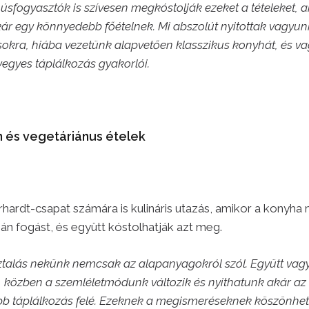
 húsfogyasztók is szívesen megkóstolják ezeket a tételeket, 
kár egy könnyedebb főételnek. Mi abszolút nyitottak vagyunk
sokra, hiába vezetünk alapvetően klasszikus konyhát, és v
egyes táplálkozás gyakorlói.
n és vegetáriánus ételek
hardt-csapat számára is kulináris utazás, amikor a konyha 
án fogást, és együtt kóstolhatják azt meg.
ztalás nekünk nemcsak az alapanyagokról szól. Együtt vag
, közben a szemléletmódunk változik és nyithatunk akár az
b táplálkozás felé. Ezeknek a megismeréseknek köszönhet