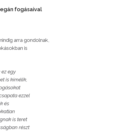
vegán fogásaival
mindig arra gondolnak,
okásokban is
 ez egy
t is kímélik,
 fogásokat
csapata ezzel
ek és
okatlan
gnak is teret
sságban részt