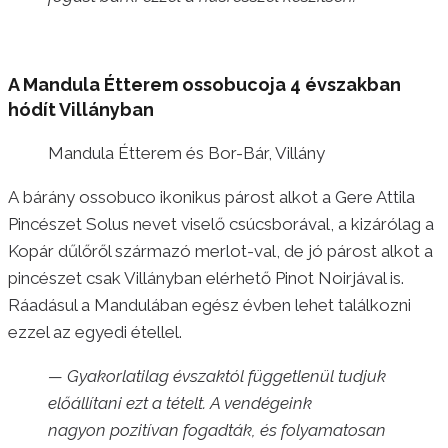
A Mandula Étterem ossobucoja 4 évszakban
hódít Villányban
Mandula Étterem és Bor-Bár, Villány
A bárány ossobuco ikonikus párost alkot a Gere Attila
Pincészet Solus nevet viselő csúcsborával, a kizárólag a
Kopár dűlőről származó merlot-val, de jó párost alkot a
pincészet csak Villányban elérhető Pinot Noirjával is.
Ráadásul a Mandulában egész évben lehet találkozni
ezzel az egyedi étellel.
— Gyakorlatilag évszaktól függetlenül tudjuk
előállítani ezt a tételt. A vendégeink
nagyon pozitívan fogadták, és folyamatosan