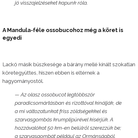
jó visszajelzéseket kapunk róla.
A Mandula-féle ossobucohoz még a köret is
egyedi
Lackó másik büszkesége a bárány mellé kínált szokatlan
köretegyüttes, hiszen ebben is eltérnek a
hagyományostól.
— Az olasz ossobucot legtöbbször
paradicsomártásban és rizottóval kínálják, de
a mi változatunkat friss zöldségekkel és
szarvasgombás krumplipürével kísérjük. A
hozzávalókat 50 km-en belülről szerezzük be;
a szarvasgombát például az Ormánságból.