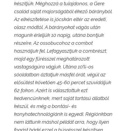
készítjük. Méghozzá a tulajdonos, a Gere
család saját majorságából ékező bárányból.
Az elkészítetése is jócskán eltér az eredeti,
olasz módtól. A bárányokat vágás után
magunk érleljük 10 napig, utána bontjuk
részeire. Az ossobucohoz a combot
használjuk fel. Lefagyasztjuk a combrészt,
majd egy fűrésszel meghatározott
vastagságúra vágjuk. Utána 10%-os
sóoldatban áztatjuk másfél órát, végül az
elősütést követően 45-60 percet szuvidáljuk
62 fokon. Azért is választottuk ezt
kedvencünknek, mert saját tartású állatból
készül, és még a bontási- és
konyhatechnológiánk is egyedi. Régiónkban
nem láttunk máshol példát arra, hogy ilyen
fogást bárki ezzel a húsrésszel készítsen.