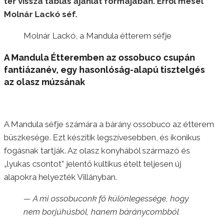
tér vissza táblás ajánlat formájában. Erről mesél
Molnár Lackó séf.
Molnár Lackó, a Mandula étterem séfje
A Mandula Étteremben az ossobuco csupán
fantiázanév, egy hasonlóság-alapú tisztelgés
az olasz múzsának
A Mandula séfje számára a bárány ossobuco az étterem
büszkesége. Ezt készítik legszívesebben, és ikonikus
fogásnak tartják. Az olasz konyhából származó és
„lyukas csontot” jelentő kultikus ételt teljesen új
alapokra helyezték Villányban.
— A mi ossobuconk fő különlegessége, hogy
nem borjúhúsból, hanem báránycombból