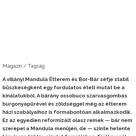
Magazin / Tagság
A villányi Mandula Étterem és Bor-Bár séfje stabil
büszkeségként egy fordulatos ételt mutat be a
kínálatukból. A bárány ossobuco szarvasgombás
burgonyapürével és zöldséggel még az étterem
házi szabályaihoz is formabontóan alkalmazkodik.
Ez az egyedien reformizált olasz remek — bár nem
szerepel a Mandula menüjén, de — szinte hetente