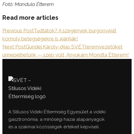
Fotó: Mandula Étterem
Read more articles
Previous Post
Tudtátok? A szegények burgonyáját
komoly betegségekre is ajánlják!
Next Post
Gundel Károly-díjas SVÉTteremvezetőket
ünnepelhetünk — szép volt, Anyukám Mondta Étterem!
A Stílusos Vidéki Éttermiség Egyesület a vidéki
gasztronómia, a minőségi hazai alapanyagok
és a szakmai közösségek értékeit képviseli.