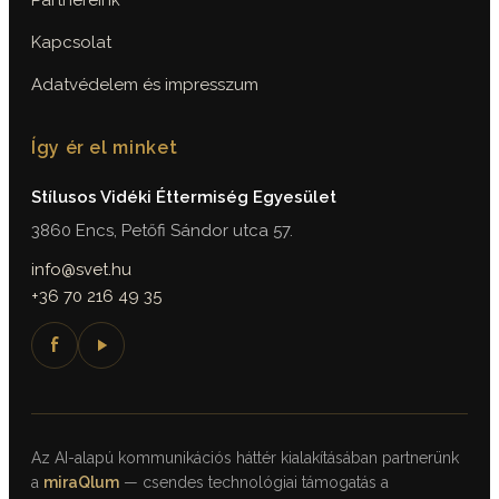
Partnereink
Kapcsolat
Adatvédelem és impresszum
Így ér el minket
Stílusos Vidéki Éttermiség Egyesület
3860 Encs, Petőfi Sándor utca 57.
info@svet.hu
+36 70 216 49 35
f
Az AI-alapú kommunikációs háttér kialakításában partnerünk
a
miraQlum
— csendes technológiai támogatás a