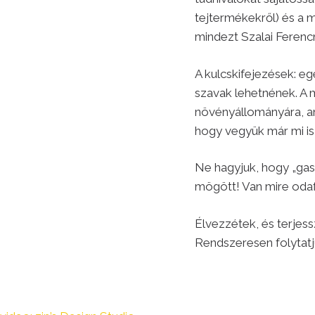
tejtermékekről) és a 
mindezt Szalai Ferenc
A kulcskifejezések: e
szavak lehetnének. A 
növényállományára, amit
hogy vegyük már mi is 
Ne hagyjuk, hogy „gas
mögött! Van mire odafi
Élvezzétek, és terjess
Rendszeresen folytatj