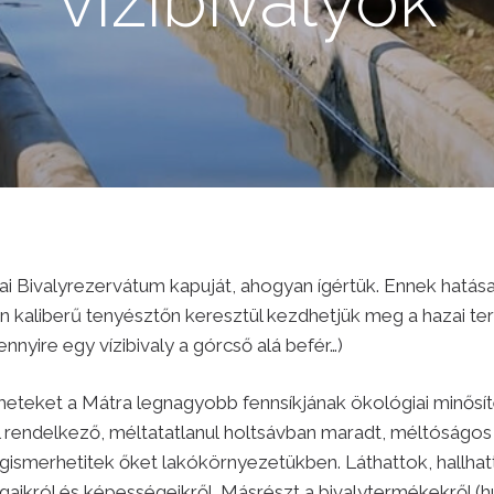
vízibivalyok
ai Bivalyrezervátum kapuját, ahogyan ígértük. Ennek hatás
n kaliberű tenyésztőn keresztül kezdhetjük meg a hazai ter
nyire egy vízibivaly a górcső alá befér…)
meteket a Mátra legnagyobb fennsíkjának ökológiai minősí
l rendelkező, méltatatlanul holtsávban maradt, méltóságos á
egismerhetitek őket lakókörnyezetükben. Láthattok, hallh
gaikról és képességeikről. Másrészt a bivalytermékekről (h