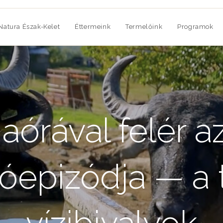
Natura Észak-Kelet
Éttermeink
Termelőink
Programok
iaórával felér a
itóepizódja — a