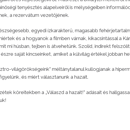
minőségi tenyésztés alapelveiről is mélységeiben informáló
nek, a rezervátum vezetőjének.
gészségesebb, egyedi ízkarakterű, magasabb fehérjetarta
miértek és a hogyanok a filmben várnak, kikacsintással a 
 mi húsban, tejben is átvehetünk. Szolid, indirekt felszólítá
észre saját kincseinket, amiket a külvilág értékel jobban he
ztro-világörökségeink” méltánytalanul kullogjanak a hipe
gyelünk, és miért választanunk a hazait.
zétek köreitekben a „Válaszd a hazait!” adásait és hallgass
uk!