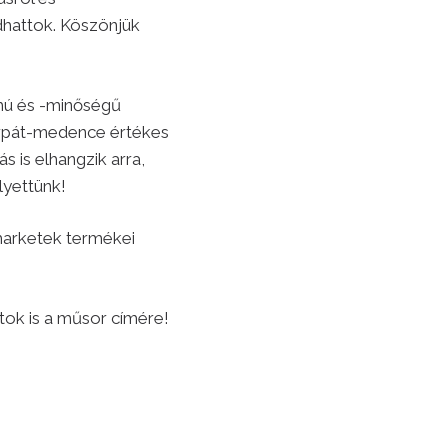
dhattok. Köszönjük
lmú és -minőségű
Kárpát-medence értékes
s is elhangzik arra,
lyettünk!
rmarketek termékei
atok is a műsor címére!