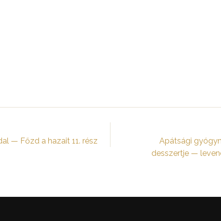
adal — Főzd a hazait 11. rész
Apátsági gyógynö
desszertje — leve