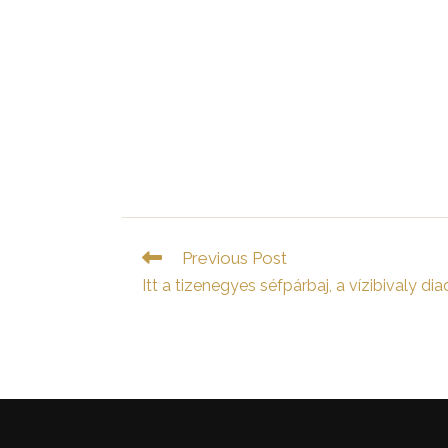
Read
Previous Post
more
Itt a tizenegyes séfpárbaj, a vízibivaly di
articles