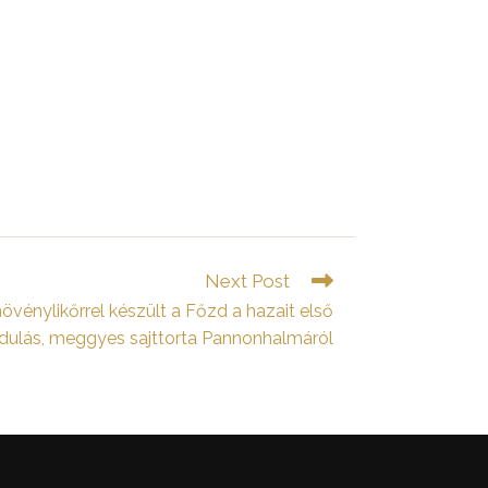
Next Post
vénylikőrrel készült a Főzd a hazait első
ndulás, meggyes sajttorta Pannonhalmáról