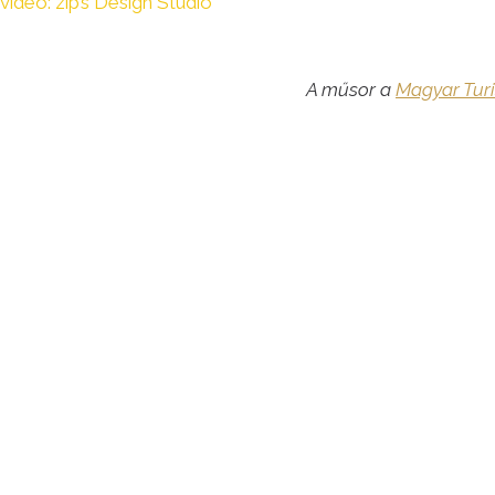
video: zip’s Design Studio
A műsor a
Magyar Turi