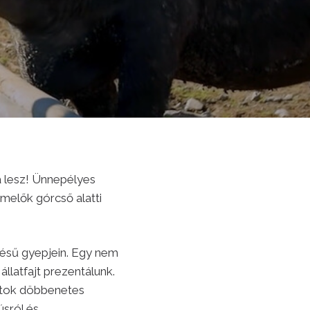
a lesz! Ünnepélyes
melők górcső alatti
tésű gyepjein. Egy nem
llatfajt prezentálunk.
attok döbbenetes
úsról és