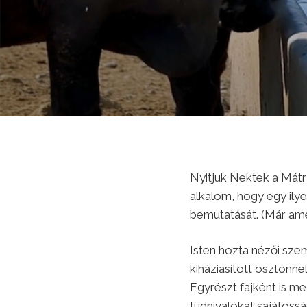
Nyitjuk Nektek a Mátr
alkalom, hogy egy ilye
bemutatását. (Már amen
Isten hozta nézői sze
kiháziasított ösztönne
Egyrészt fajként is m
tudnivalókat sajátossá