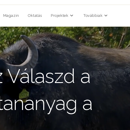
Magazin
Oktatás
Projektek
Továbbiak
z Válaszd a
 tananyag a