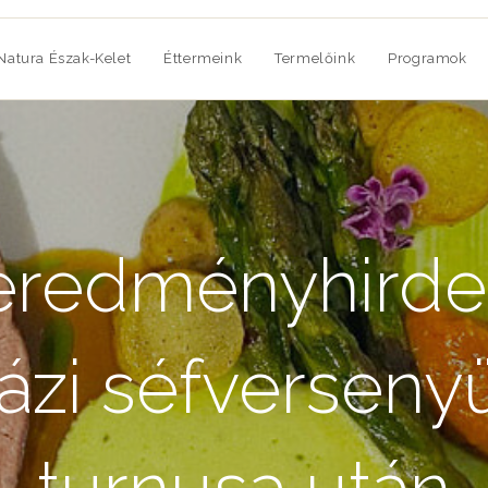
Natura Észak-Kelet
Éttermeink
Termelőink
Programok
eredményhirde
házi séfversen