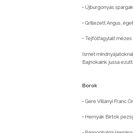
• Újburgonyás spárga
• Grillezett Angus, ég
• Tejfölfagylalt méze
Ismét mindnyájatoknak
Bajnokaink jussa ezút
Borok
• Gere Villányi Franc 
• Hernyák Birtok pezs
• Pannonhalmi Hemina