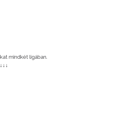
kat mindkét ligában.
 ↓↓↓