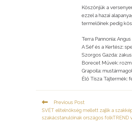
Köszönjük a versenyen
ezzel a hazai alapany
termelőinek pedig kös
Terra Pannonia: Angus 
A Séf és a Kertész: s
Szorgos Gazda: zakus
Borecet Művek: rozm
Grapoila: mustármagol
Élő Tisza Tájtermék: 
Read
Previous Post
more
SVÉT elitelnökség mellett zajlik a szakké
articles
szakácstanulóinak országos folkTREND 