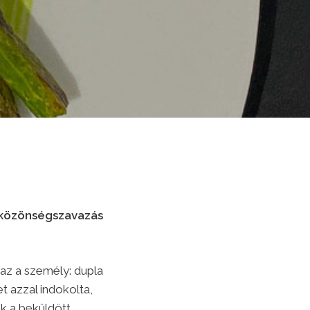
a közönségszavazás
naz a személy: dupla
t azzal indokolta,
k a beküldött