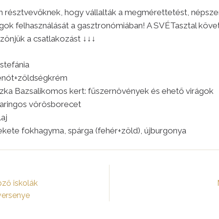
 résztvevőknek, hogy vállalták a megmérettetést, népszer
agok felhasználását a gasztronómiában! A SVÉTasztal köve
zönjük a csatlakozást ↓↓↓
stefánia
penót+zöldségkrém
zka Bazsalikomos kert: fűszernövények és ehető virágok
aringos vörösborecet
aj
fekete fokhagyma, spárga (fehér+zöld), újburgonya
pző iskolák
versenye