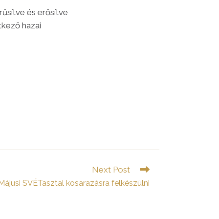
űsítve és erősítve
tkező hazai
Next Post
Májusi SVÉTasztal kosarazásra felkészülni