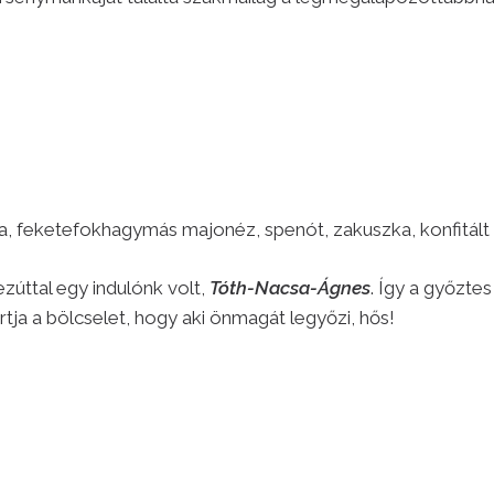
ga, feketefokhagymás majonéz, spenót, zakuszka, konfitál
zúttal egy indulónk volt,
Tóth-Nacsa-Ágnes
. Így a győzte
artja a bölcselet, hogy aki önmagát legyőzi, hős!