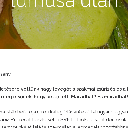
turnusa után
rseny
detésére vettünk nagy levegőt a szakmai zsűrizés és 
 meg elsőnek, hogy kettő lett. Maradhat? És maradhat!
ai stáb befutója (profi kategóriában) ezúttal ugyanis ugya
snak
. Ruprecht László séf, a SVÉT elnöke a saját döntésüke
rsenymunkáját találta szakmailag a legmegalapozottabbna