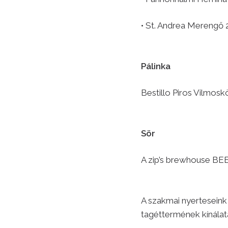
• St. Andrea Merengő 
Pálinka
Bestillo Piros Vilmosk
Sör
A zip’s brewhouse BEE
A szakmai nyerteseink
tagéttermének kínálat