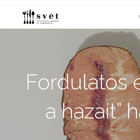
Skip
to
content
Fordulatos 
a hazait” 