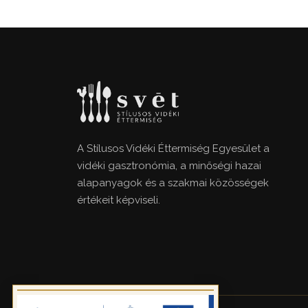
A Stílusos Vidéki Éttermiség Egyesület a
vidéki gasztronómia, a minőségi hazai
alapanyagok és a szakmai közösségek
értékeit képviseli.