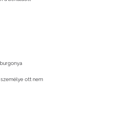
t burgonya
s személye ott nem