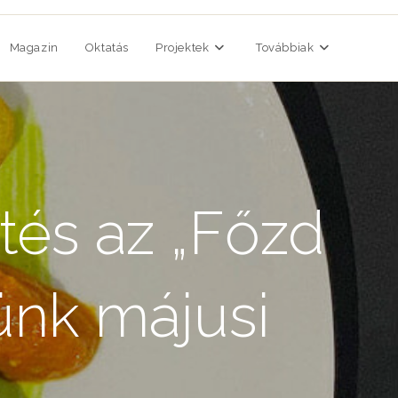
Magazin
Oktatás
Projektek
Továbbiak
tés az „Főzd
yünk májusi