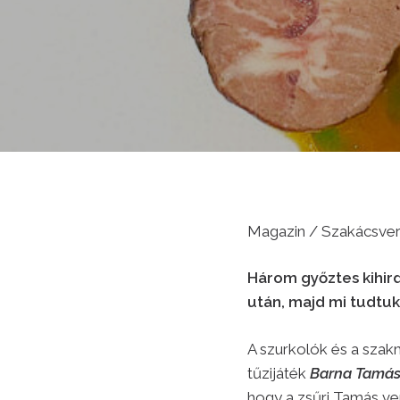
Magazin / Szakácsve
Három győztes kihir
után, majd mi tudtuk
A szurkolók és a szakm
tűzijáték
Barna Tamá
hogy a zsűri Tamás ve