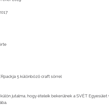
2017
örte
Rpackja 5 különböző craft sörrel
 külön jutalma, hogy ételeik bekerülnek a SVÉT Egyesület 
ába.