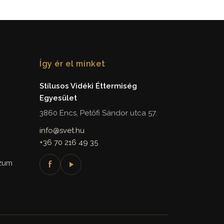
Így ér el minket
Stílusos Vidéki Éttermiség
Egyesület
3860 Encs, Petőfi Sándor utca 57.
info@svet.hu
+36 70 216 49 35
szum
f