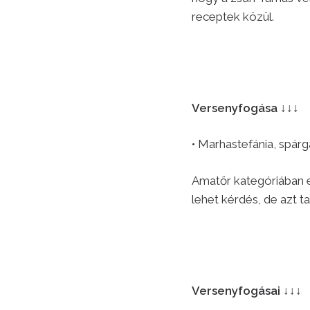
receptek közül.
Versenyfogása ↓↓↓
• Marhastefánia, spár
Amatőr kategóriában e
lehet kérdés, de azt t
Versenyfogásai ↓↓↓