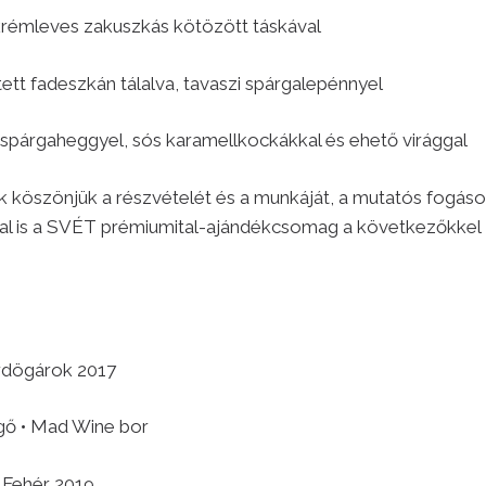
krémleves zakuszkás kötözött táskával
etett fadeszkán tálalva, tavaszi spárgalepénnyel
s spárgaheggyel, sós karamellkockákkal és ehető virággal
 köszönjük a részvételét és a munkáját, a mutatós fogáso
tal is a SVÉT prémiumital-ajándékcsomag a következőkkel
Ördögárok 2017
gő • Mad Wine bor
 Fehér 2019