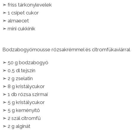
➣ friss tárkonylevelek
➣ 1 csipet cukor
➣ almaecet
➣ mini cukkinik
Bodzabogyómousse rózsakrémmel és citromfűkaviárral
➣ 50 g bodzabogyó
➣ 0,5 dl tejszín
➣ 2 g zselatin
➣ 8 g kristálycukor
➣ 1 db rózsa szirmai
➣ 5 g kristálycukor
➣ 5 g keményítő
➣ 2 szál citromfű
➣ 2 g alginát