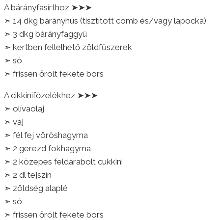
A bárányfasírthoz ➤➤➤
➣ 14 dkg bárányhús (tisztított comb és/vagy lapocka)
➣ 3 dkg bárányfaggyú
➣ kertben fellelhető zöldfűszerek
➣ só
➣ frissen őrölt fekete bors
A cikkinifőzelékhez ➤➤➤
➣ olívaolaj
➣ vaj
➣ fél fej vöröshagyma
➣ 2 gerezd fokhagyma
➣ 2 közepes feldarabolt cukkini
➣ 2 dl tejszín
➣ zöldség alaplé
➣ só
➣ frissen őrölt fekete bors