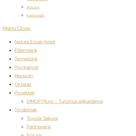
Rólunk
Kapcsolat
Menu
Close
Natura Észak-Kelet
Éttermeink
Termelőink
Programok
Magazin
Oktatás
Projektek
DIMOP Plusz – Turizmus eAkadémia
Továbbiak
Toyota Sakura
Partnereink
Rólunk