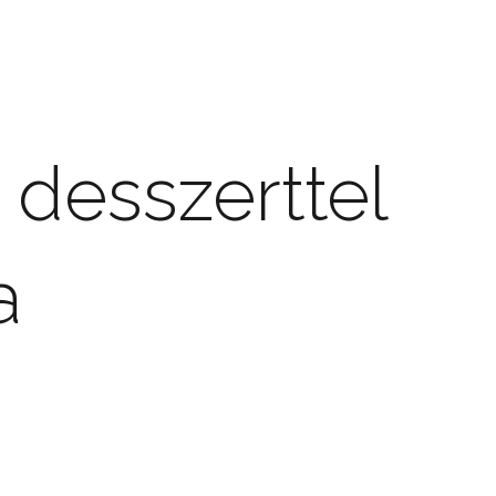
 desszerttel
a