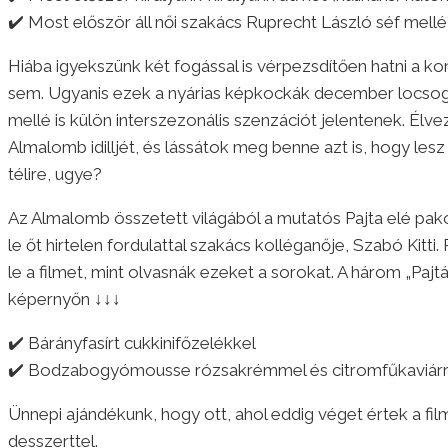
✔️ Most először áll női szakács Ruprecht László séf mell
Hiába igyekszünk két fogással is vérpezsdítően hatni a k
sem. Ugyanis ezek a nyárias képkockák december locsog
mellé is külön interszezonális szenzációt jelentenek. Él
Almalomb idilljét, és lássátok meg benne azt is, hogy lesz
télire, ugye?
Az Almalomb összetett világából a mutatós Pajta elé pakolta
le őt hirtelen fordulattal szakács kolléganője, Szabó Kitti
le a filmet, mint olvasnák ezeket a sorokat. A három „Pajtá
képernyőn ↓↓↓
✔️ Bárányfasírt cukkinifőzelékkel
✔️ Bodzabogyómousse rózsakrémmel és citromfűkaviárr
Ünnepi ajándékunk, hogy ott, ahol eddig véget értek a film
desszerttel.