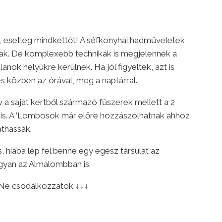
at, esetleg mindkettőt! A séfkonyhai hadműveletek
csnak. De komplexebb technikák is megjelennek a
nok helyükre kerülnek. Ha jól figyeltek, azt is
 közben az órával, meg a naptárral.
a saját kertből származó fűszerek mellett a 2
 is. A ’Lombosok már előre hozzászólhatnak ahhoz
athassák.
s, hiába lép fel benne egy egész társulat az
ogyan az Almalombban is.
. Ne csodálkozzatok ↓↓↓