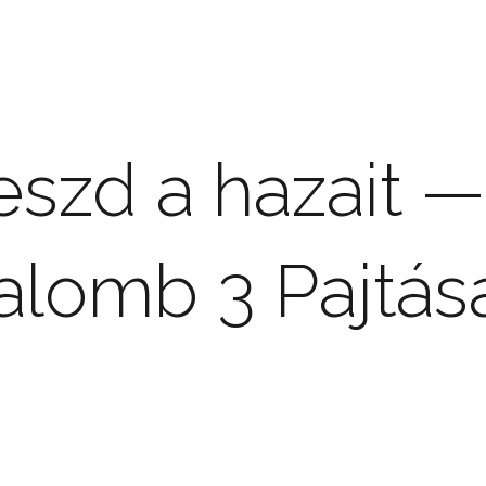
szd a hazait —
alomb 3 Pajtás