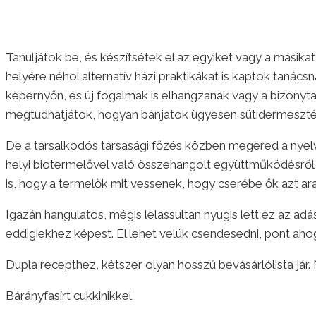
Tanuljátok be, és készítsétek el az egyiket vagy a másik
helyére néhol alternatív házi praktikákat is kaptok taná
képernyőn, és új fogalmak is elhangzanak vagy a bizonytala
megtudhatjátok, hogyan bánjatok ügyesen sütidermesztés
De a társalkodós társasági főzés közben megered a nyelv 
helyi biotermelővel való összehangolt együttműködésről
is, hogy a termelők mit vessenek, hogy cserébe ők azt ar
Igazán hangulatos, mégis lelassultan nyugis lett ez az adá
eddigiekhez képest. El lehet velük csendesedni, pont ah
Dupla recepthez, kétszer olyan hosszú bevásárlólista jár
Bárányfasírt cukkinikkel