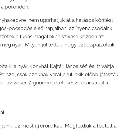
é a porondon.
onyhakedvre, nem ugorhatjuk át a hatásos körítést
ós-pocsogós első napjaiban, az ínyenc csodáink
vezzétek a tudás magatokba szívása közben az
 még nyár! Milyen jól tettük, hogy ezt elspájzoltuk
 ki a nyári konyhát Kajtár János séf, és itt váltja
. Persze, csak azoknak váratlanul, akik előbb játsszák
s” összesen 2 gourmet ételt készít és instruál a
al
jeink, ez most új erőre kap. Megtoldjuk a főételt a