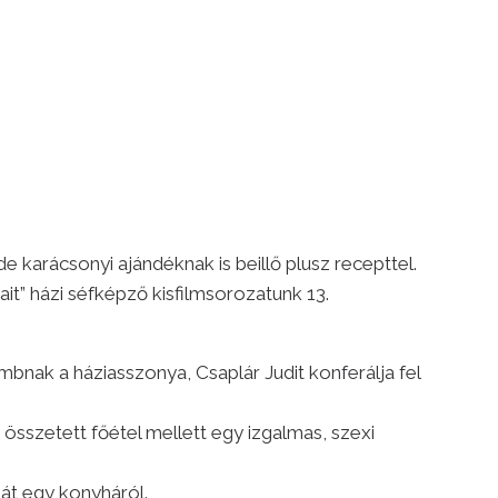
e karácsonyi ajándéknak is beillő plusz recepttel.
ait” házi séfképző kisfilmsorozatunk 13.
bnak a háziasszonya, Csaplár Judit konferálja fel
összetett főétel mellett egy izgalmas, szexi
nát egy konyháról.