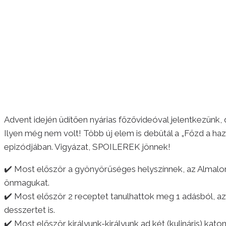
Advent idején üdítően nyárias főzővideóval jelentkezünk, d
Ilyen még nem volt! Több új elem is debütál a „Főzd a haz
epizódjában. Vigyázat, SPOILEREK jönnek!
✔️ Most először a gyönyörűséges helyszínnek, az Almalom
önmagukat.
✔️ Most először 2 receptet tanulhattok meg 1 adásból, az 
desszertet is.
✔️ Most először királyunk-királyunk ad két (kulináris) kato