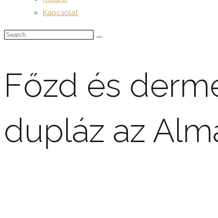
Kapcsolat
Főzd és derme
dupláz az Alm