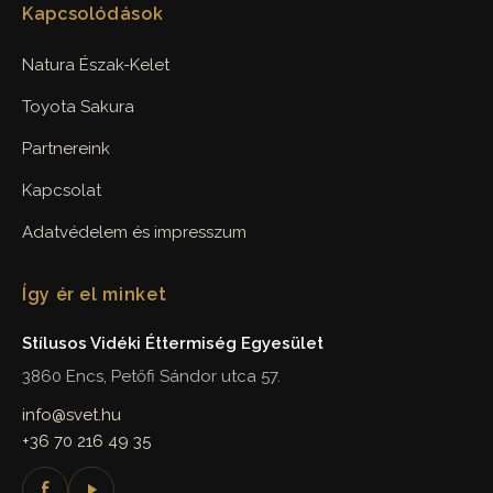
Kapcsolódások
Natura Észak-Kelet
Toyota Sakura
Partnereink
Kapcsolat
Adatvédelem és impresszum
Így ér el minket
Stílusos Vidéki Éttermiség Egyesület
3860 Encs, Petőfi Sándor utca 57.
info@svet.hu
+36 70 216 49 35
f