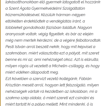
lakásotthonokban élő gyermek látogatott el hozzánk
a Szent Ágota Gyermekvédelmi Szolgáltatón
közreműködésével. Közülük hárman-négyen
eltökélten érdeklődtek a vendéglátás iránt, a
többieket gondolkodó fázisban találtuk. Nagyon
aranyosak voltak, végig figyeltek, és bár az elején
még nem mertek kérdezni, de a végére felbátorodtak.
Pesti István arról beszélt nekik, hogy mit képvisel a
szakmában, miért választotta ezt a pályát, mit szeret
benne és mi az, ami nehézséget okoz. Azt is elárulta,
milyen rögös út vezetett a Michelin-csillagig, és hogy
miért vidéken állapodott meg.
Ezt követően a szervizt vezető kollégánk, Fábián
Krisztián mesélt arról, hogyan lett felszolgáló, milyen
nehézségek vártak rá kezdetben az iskolában, mi a
szakma szép oldala, ő miért szereti ezt csinálni és
miért tartott ki a pálya mellett. Mint mindenki, ő is