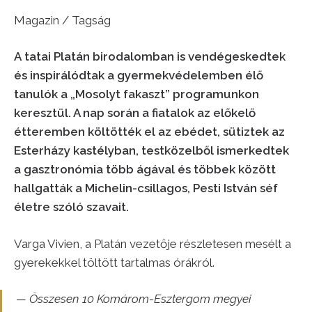
Magazin / Tagság
A tatai Platán birodalomban is vendégeskedtek
és inspirálódtak a gyermekvédelemben élő
tanulók a „Mosolyt fakaszt” programunkon
keresztül. A nap során a fiatalok az előkelő
étteremben költötték el az ebédet, sütiztek az
Esterházy kastélyban, testközelből ismerkedtek
a gasztronómia több ágával és többek között
hallgatták a Michelin-csillagos, Pesti István séf
életre szóló szavait.
Varga Vivien, a Platán vezetője részletesen mesélt a
gyerekekkel töltött tartalmas órákról.
— Összesen 10 Komárom-Esztergom megyei