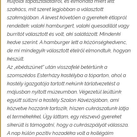
külföldi tapasztalatairól, és elmondta miért lett
szakács, mit szeret legjobban a választott
szakmájában. A levest követően a gyerekek étlapról
rendeltek: valaki hamburgert, valaki quesadillát vagy
burritót választott és volt, aki salátázott. Mindenki
kedve szerint. A hamburger lett a közönségkedvenc,
de mi mindegyik választott ételről elmondtuk, hogyan
készült.
Az „ebédszünet” után visszafelé betértünk a
szomszédos Esterházy kastélyba a tóparton, ahol a
kastély igazgatója tartott nekünk tárlatvezetést a
májusban nyitott múzeumban. Végezetül leültünk
együtt sütizni a kastély Szalon Kávézójában, ami
közvetve hozzánk tartozik, hiszen cukrászatunk látja
el termékekkel. Úgy láttam, egy részvevő gyereket
sikerült is támogatni, hogy a cukrászpályát válassza.
A nap külön pozitív hozadéka volt a kollégáim