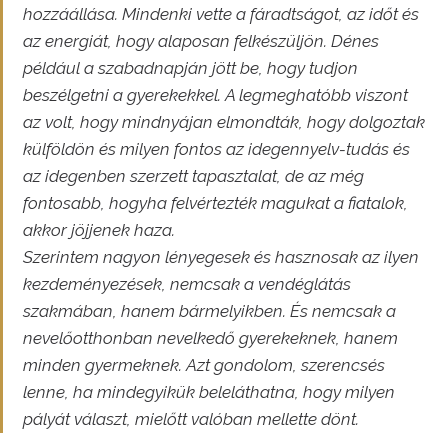
hozzáállása. Mindenki vette a fáradtságot, az időt és
az energiát, hogy alaposan felkészüljön. Dénes
például a szabadnapján jött be, hogy tudjon
beszélgetni a gyerekekkel. A legmeghatóbb viszont
az volt, hogy mindnyájan elmondták, hogy dolgoztak
külföldön és milyen fontos az idegennyelv-tudás és
az idegenben szerzett tapasztalat, de az még
fontosabb, hogyha felvértezték magukat a fiatalok,
akkor jöjjenek haza.
Szerintem nagyon lényegesek és hasznosak az ilyen
kezdeményezések, nemcsak a vendéglátás
szakmában, hanem bármelyikben. És nemcsak a
nevelőotthonban nevelkedő gyerekeknek, hanem
minden gyermeknek. Azt gondolom, szerencsés
lenne, ha mindegyikük beleláthatna, hogy milyen
pályát választ, mielőtt valóban mellette dönt.