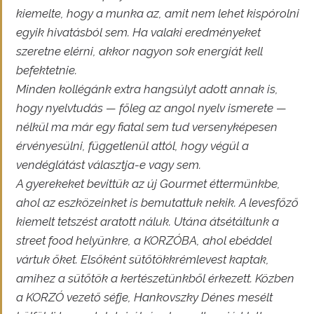
kiemelte, hogy a munka az, amit nem lehet kispórolni
egyik hivatásból sem. Ha valaki eredményeket
szeretne elérni, akkor nagyon sok energiát kell
befektetnie.
Minden kollégánk extra hangsúlyt adott annak is,
hogy nyelvtudás — főleg az angol nyelv ismerete —
nélkül ma már egy fiatal sem tud versenyképesen
érvényesülni, függetlenül attól, hogy végül a
vendéglátást választja-e vagy sem.
A gyerekeket bevittük az új Gourmet éttermünkbe,
ahol az eszközeinket is bemutattuk nekik. A levesfőző
kiemelt tetszést aratott náluk. Utána átsétáltunk a
street food helyünkre, a KORZÓBA, ahol ebéddel
vártuk őket. Elsőként sütőtökkrémlevest kaptak,
amihez a sütőtök a kertészetünkből érkezett. Közben
a KORZÓ vezető séfje, Hankovszky Dénes mesélt