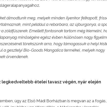
slágeralapanyagaihoz.
ket álmodtunk meg, melyek minden ilyenkor felkapott, fris
rtalmaznak, mint például a rebarbara, az újburgonya, a spá
a zöldfűszerek. Emellett fontosnak tartom még kiemelni, h
lapanyag minőségére egész évben különösen nagy figyelme
beszerzésénél törekszünk arra, hogy támogassuk a helyi kist
ul a gesztelyi Bio-Goods Mangalica termékei, melyek nagy
ek örvendenek.
 legkedveltebb ételei tavasz végén, nyár elején
mben, úgy az Első Mádi Borházban is megvan az a fogás, 