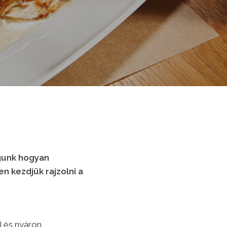
gunk hogyan
n kezdjük rajzolni a
l és nyáron