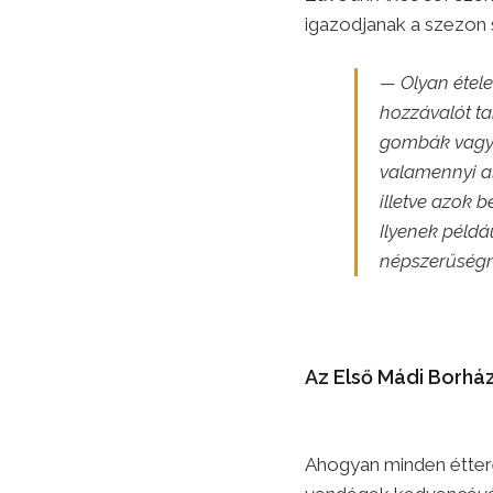
igazodjanak a szezon 
— Olyan étele
hozzávalót ta
gombák vagy 
valamennyi a
illetve azok 
Ilyenek példá
népszerűségn
Az Első Mádi Borház
Ahogyan minden éttere