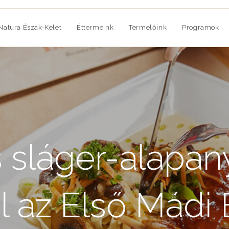
Natura Észak-Kelet
Éttermeink
Termelőink
Programok
s sláger-alapa
 az Első Mádi