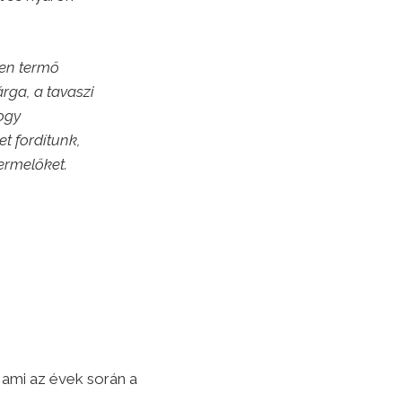
sen termő
rga, a tavaszi
ogy
t fordítunk,
ermelőket.
ami az évek során a