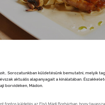
kok…
Sorozatunkban küldetésünk bemutatni, melyik ta
évszak aktuális alapanyagait a kínálatában. Északkelete
kaji borvidéken, Mádon.
int fontos küldetés az Első Mádi Borházban, hogy tavassza