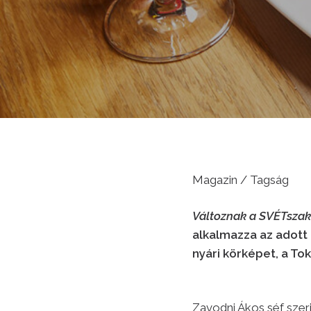
Magazin / Tagság
Változnak a SVÉTsza
alkalmazza az adott 
nyári körképet, a To
Zavodni Ákos séf szer