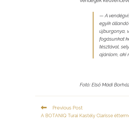
vendégek kedvencévé vá
— A vendégvis
egyik állandó
újburgonya, v
fogásunkat k
tésztával, se
ajánlom, aki 
Fotó: Első Mádi Borhá
Read
Previous Post
more
A BOTANIQ Turai Kastély Clarisse étterm
articles