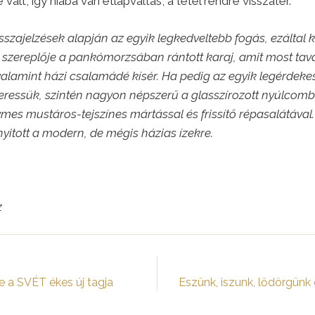
lt, így hiába van étlapváltás, a tétel rendre visszatér.
szajelzések alapján az egyik legkedveltebb fogás, ezáltal 
 szereplője a pankómorzsában rántott karaj, amit most tav
alamint házi csalamádé kísér. Ha pedig az egyik legérdek
eressük, szintén nagyon népszerű a glasszírozott nyúlcomb
lymes mustáros-tejszínes mártással és frissítő répasalátáva
nyitott a modern, de mégis házias ízekre.
z
e a SVÉT ékes új tagja
Eszünk, iszunk, lődörgün