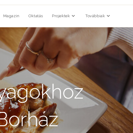
Magazin
Oktatás
Projektek
Továbbiak
nyagokhoz
 Borház