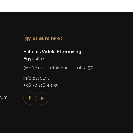
Így ér el minket
Stílusos Vidéki Éttermiség
Egyesület
3860 Encs, Petőfi Sándor utca 57.
info@svet.hu
+36 70 216 49 35
szum
f