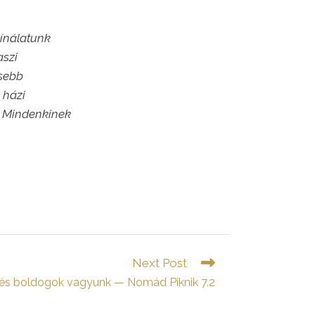
kínálatunk
aszi
esebb
 házi
l. Mindenkinek
Next Post
k és boldogok vagyunk — Nomád Piknik 7.2