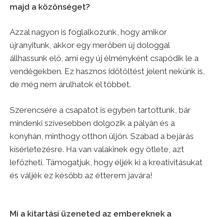
majd a közönséget?
Azzal nagyon is foglalkozunk, hogy amikor
újranyitunk, akkor egy merőben új dologgal
állhassunk elő, ami egy új élményként csapódik le a
vendégekben. Ez hasznos időtöltést jelent nekünk is,
de még nem árulhatok el többet.
Szerencsére a csapatot is egyben tartottunk, bár
mindenki szívesebben dolgozik a pályán és a
konyhán, minthogy otthon üljön. Szabad a bejárás
kísérletezésre. Ha van valakinek egy ötlete, azt
lefőzheti. Támogatjuk, hogy éljék ki a kreativitásukat
és váljék ez később az étterem javára!
Mi a kitartási üzeneted az embereknek a