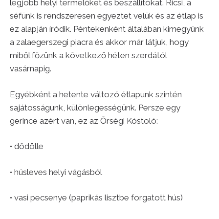
legjobb helyi termelőket és beszállítókat. Ricsi, a
séfünk is rendszeresen egyeztet velük és az étlap is
ez alapján íródik. Péntekenként általában kimegyünk
a zalaegerszegi piacra és akkor már látjuk, hogy
miből főzünk a következő héten szerdától
vasárnapig.
Egyébként a hetente változó étlapunk szintén
sajátosságunk, különlegességünk. Persze egy
gerince azért van, ez az Őrségi Kóstoló:
• dödölle
• húsleves helyi vágásból
• vasi pecsenye (paprikás lisztbe forgatott hús)