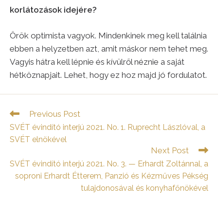
korlátozások idejére?
Örök optimista vagyok. Mindenkinek meg kell találnia
ebben a helyzetben azt, amit máskor nem tehet meg.
Vagyis hátra kell lépnie és kívülről néznie a saját
hétköznapjait. Lehet, hogy ez hoz majd jó fordulatot.
Read
Previous Post
more
SVÉT évindító interjú 2021. No. 1. Ruprecht Lászlóval, a
articles
SVÉT elnökével
Next Post
SVÉT évindító interjú 2021. No. 3. — Erhardt Zoltánnal, a
soproni Erhardt Étterem, Panzió és Kézműves Pékség
tulajdonosával és konyhafőnökével