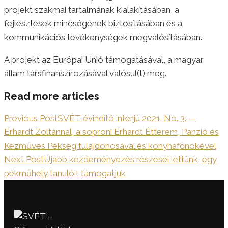
projekt szakmai tartalmának kialakításában, a
fejlesztések minőségének biztosításában és a
kommunikációs tevékenységek megvalósításában.
A projekt az Európai Unió támogatásával, a magyar
állam társfinanszírozásával valósul(t) meg.
Read more articles
Previous Post
SVÉT évindító interjú 2021. No. 3. —
Erhardt Zoltánnal, a soproni Erhardt Étterem, Panzió és
Kézműves Pékség tulajdonosával és konyhafőnökével
Next Post
Újabb kezdeményezés részesei lettünk, egy
pékműhely tanulóit támogatjuk