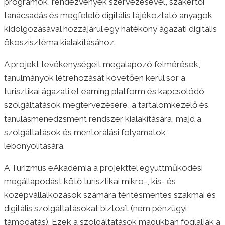
programok, rendezvények szervezésével, szakértői
tanácsadás és megfelelő digitális tájékoztató anyagok
kidolgozásával hozzájárul egy hatékony ágazati digitális
ökoszisztéma kialakításához.
A projekt tevékenységeit megalapozó felmérések,
tanulmányok létrehozását követően kerül sor a
turisztikai ágazati eLearning platform és kapcsolódó
szolgáltatások megtervezésére, a tartalomkezelő és
tanulásmenedzsment rendszer kialakítására, majd a
szolgáltatások és mentorálási folyamatok
lebonyolítására.
A Turizmus eAkadémia a projekttel együttműködési
megállapodást kötő turisztikai mikro-, kis- és
középvállalkozások számára térítésmentes szakmai és
digitális szolgáltatásokat biztosít (nem pénzügyi
támogatás). Ezek a szolgáltatások magukban foglalják a