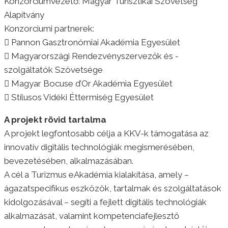
Konzorciumvezető: Magyar Turisztikai Szövetség
Alapítvány
Konzorciumi partnerek:
 Pannon Gasztronómiai Akadémia Egyesület
 Magyarországi Rendezvényszervezők és -
szolgáltatók Szövetsége
 Magyar Bocuse d’Or Akadémia Egyesület
 Stílusos Vidéki Éttermiség Egyesület
A projekt rövid tartalma
A projekt legfontosabb célja a KKV-k támogatása az
innovatív digitális technológiák megismerésében,
bevezetésében, alkalmazásában.
A cél a Turizmus eAkadémia kialakítása, amely –
ágazatspecifikus eszközök, tartalmak és szolgáltatások
kidolgozásával – segíti a fejlett digitális technológiák
alkalmazását, valamint kompetenciafejlesztő