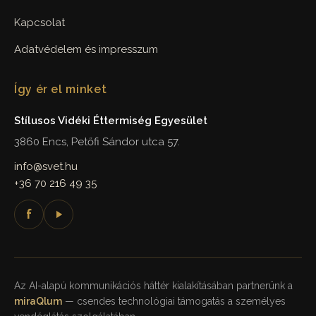
Kapcsolat
Adatvédelem és impresszum
Így ér el minket
Stílusos Vidéki Éttermiség Egyesület
3860 Encs, Petőfi Sándor utca 57.
info@svet.hu
+36 70 216 49 35
f
Az AI-alapú kommunikációs háttér kialakításában partnerünk a
miraQlum
— csendes technológiai támogatás a személyes