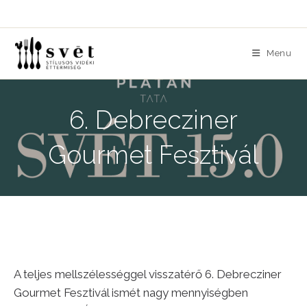
Skip
to
content
Menu
6. Debrecziner
Gourmet Fesztivál
A teljes mellszélességgel visszatérő 6. Debrecziner
Gourmet Fesztivál ismét nagy mennyiségben