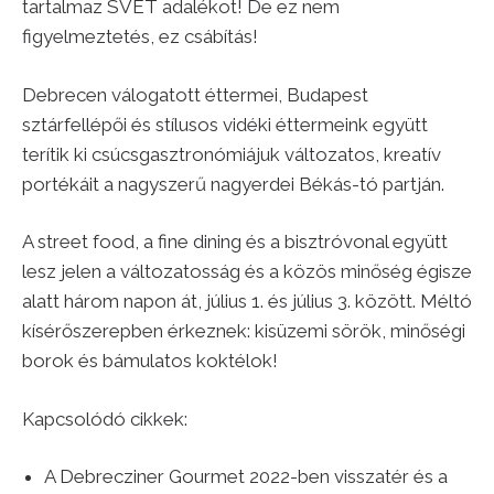
tartalmaz SVÉT adalékot! De ez nem
figyelmeztetés, ez csábítás!
Debrecen válogatott éttermei, Budapest
sztárfellépői és stílusos vidéki éttermeink együtt
terítik ki csúcsgasztronómiájuk változatos, kreatív
portékáit a nagyszerű nagyerdei Békás-tó partján.
A street food, a fine dining és a bisztróvonal együtt
lesz jelen a változatosság és a közös minőség égisze
alatt három napon át, július 1. és július 3. között. Méltó
kísérőszerepben érkeznek: kisüzemi sörök, minőségi
borok és bámulatos koktélok!
Kapcsolódó cikkek:
A Debrecziner Gourmet 2022-ben visszatér és a