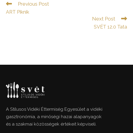
Read
Previous Post
more
ART Piknik
articles
Next Post
SVÉT 12.0 Tata
A Stílusos Vidéki Éttermiség Egyesület a vidéki
gasztronómia, a minőségi hazai alapanyagok
és a szakmai közösségek értékeit képviseli.