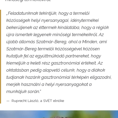
„Feladatunknak tekintjük, hogy a termelői
közösségek helyi nyersanyagai, idénytermékei
bekerüljenek az éttermek kínálatába, hogy a régiók
újra ismertek legyenek minőségi termékeikről. Az
újabb állomás Szatmár-Bereg, ahol a Minden, ami
Szatmár-Bereg termelői közösségével közösen
kutatjuk fel az együttműködő partnereket, hogy
kiemeljük a keleti rész gasztronómiai értékeit. Az
oktatásban pedig alapvető célunk, hogy a diákok
tudjanak hazánk gasztronómiai térképén eligazodni,
merjék használni a helyi nyersanyagokat a
munkájuk során.”
Ruprecht László, a SVÉT elnöke