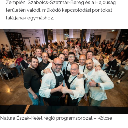
Zemplén, Szabolcs-Szatmár-Bereg és a Hajdúság
területén valódi, működő kapcsolódási pontokat
találjanak egymáshoz.
Natura Észak-Kelet régió programsorozat – Kölcse