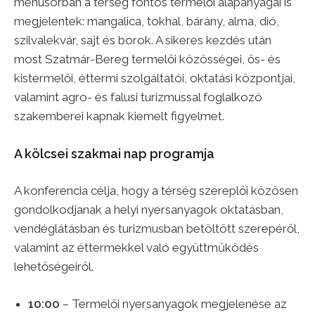
menüsorban a térség fontos termelői alapanyagai is
megjelentek: mangalica, tokhal, bárány, alma, dió,
szilvalekvár, sajt és borok. A sikeres kezdés után
most Szatmár-Bereg termelői közösségei, ős- és
kistermelői, éttermi szolgáltatói, oktatási központjai,
valamint agro- és falusi turizmussal foglalkozó
szakemberei kapnak kiemelt figyelmet.
A kölcsei szakmai nap programja
A konferencia célja, hogy a térség szereplői közösen
gondolkodjanak a helyi nyersanyagok oktatásban,
vendéglátásban és turizmusban betöltött szerepéről,
valamint az éttermekkel való együttműködés
lehetőségeiről.
10:00
– Termelői nyersanyagok megjelenése az