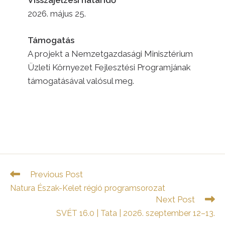
Visszajelzési határidő
2026. május 25.
Támogatás
A projekt a Nemzetgazdasági Minisztérium
Üzleti Környezet Fejlesztési Programjának
támogatásával valósul meg.
Read
Previous Post
more
Natura Észak-Kelet régió programsorozat
articles
Next Post
SVÉT 16.0 | Tata | 2026. szeptember 12–13.