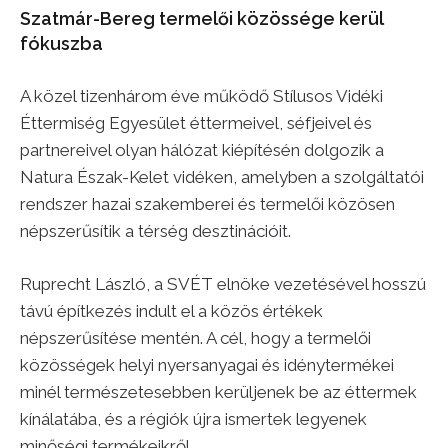
Szatmár-Bereg termelői közössége kerül
fókuszba
A közel tizenhárom éve működő Stílusos Vidéki
Éttermiség Egyesület éttermeivel, séfjeivel és
partnereivel olyan hálózat kiépítésén dolgozik a
Natura Észak-Kelet vidéken, amelyben a szolgáltatói
rendszer hazai szakemberei és termelői közösen
népszerűsítik a térség desztinációit.
Ruprecht László, a SVÉT elnöke vezetésével hosszú
távú építkezés indult el a közös értékek
népszerűsítése mentén. A cél, hogy a termelői
közösségek helyi nyersanyagai és idénytermékei
minél természetesebben kerüljenek be az éttermek
kínálatába, és a régiók újra ismertek legyenek
minőségi termékeikről.