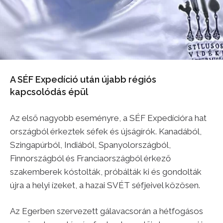
A SÉF Expedíció után újabb régiós
kapcsolódás épül
Az első nagyobb eseményre, a SÉF Expedícióra hat
országból érkeztek séfek és újságírók. Kanadából,
Szingapúrból, Indiából, Spanyolországból,
Finnországból és Franciaországból érkező
szakemberek kóstolták, próbálták ki és gondolták
újra a helyi ízeket, a hazai SVÉT séfjeivel közösen.
Az Egerben szervezett gálavacsorán a hétfogásos