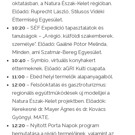
oktatásban, a Natura Észak-Kelet régióban.
Előadó: Ruprecht László, Stílusos Vidéki
Éttermiség Egyesület.
10:20
– SÉF Expedíció tapasztalatok és
tanulságok – „A régió, külföldi szakemberek,
személye”. Előadó: Gaálné Pótor Melinda,
Minden, ami Szatmár-Bereg Egyesület.
10:40
– Symbio, virtuális konyhakert
éttermeknek. Előadó: aGRI Kulti csapata.
11:00
– Ebéd helyi termelők alapanyagaiból.
12:00
– Felsőoktatás és gasztroturizmus:
regionális együttműködések új modelljei a
Natura Észak-Kelet projektben. Előadók:
Kerekesné dr. Mayer Ágnes és dr. Kovács
Gyöngyi, MATE.
12:20
– Nyitott Porta Napok program
bemutatása a régió termelőinek, valamint az