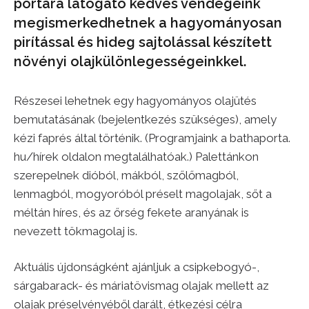
portára látogató kedves vendégeink
megismerkedhetnek a hagyományosan
pirítással és hideg sajtolással készített
növényi olajkülönlegességeinkkel.
Részesei lehetnek egy hagyományos olajütés
bemutatásának (bejelentkezés szükséges), amely
kézi faprés által történik. (Programjaink a bathaporta.
hu/hírek oldalon megtalálhatóak.) Palettánkon
szerepelnek dióból, mákból, szőlőmagból,
lenmagból, mogyoróból préselt magolajak, sőt a
méltán híres, és az őrség fekete aranyának is
nevezett tökmagolaj is.
Aktuális újdonságként ajánljuk a csipkebogyó-,
sárgabarack- és máriatövismag olajak mellett az
olajak préselvényéből darált, étkezési célra