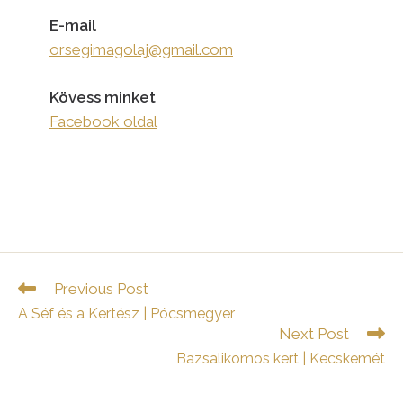
E-mail
orsegimagolaj@gmail.com
Kövess minket
Facebook oldal
Read
Previous Post
more
A Séf és a Kertész | Pócsmegyer
articles
Next Post
Bazsalikomos kert | Kecskemét