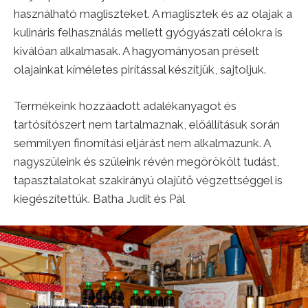
használható magliszteket. A maglisztek és az olajak a
kulináris felhasználás mellett gyógyászati célokra is
kiválóan alkalmasak. A hagyományosan préselt
olajainkat kíméletes pirítással készítjük, sajtoljuk.
Termékeink hozzáadott adalékanyagot és
tartósítószert nem tartalmaznak, előállításuk során
semmilyen finomítási eljárást nem alkalmazunk. A
nagyszüleink és szüleink révén megörökölt tudást,
tapasztalatokat szakirányú olajütő végzettséggel is
kiegészítettük. Batha Judit és Pál