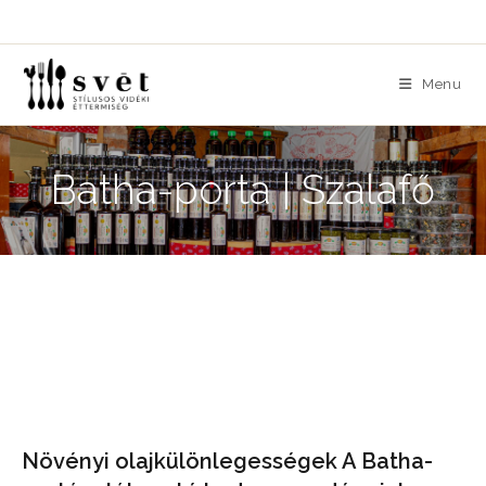
Skip
to
content
Menu
Batha-porta | Szalafő
Növényi olajkülönlegességek A Batha-