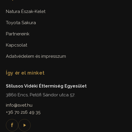
Natura Észak-Kelet
Toyota Sakura
Partnereink
Kapcsolat
Adatvédelem és impresszum
Így ér el minket
Stílusos Vidéki Éttermiség Egyesület
3860 Encs, Petőfi Sándor utca 57.
info@svet.hu
+36 70 216 49 35
f