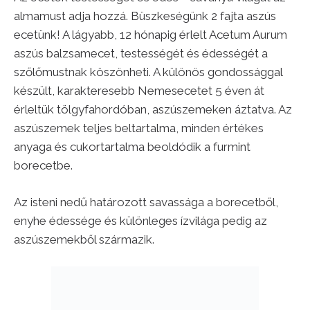
almamust adja hozzá. Büszkeségünk 2 fajta aszús
ecetünk! A lágyabb, 12 hónapig érlelt Acetum Aurum
aszús balzsamecet, testességét és édességét a
szőlőmustnak köszönheti. A különös gondossággal
készült, karakteresebb Nemesecetet 5 éven át
érleltük tölgyfahordóban, aszúszemeken áztatva. Az
aszúszemek teljes beltartalma, minden értékes
anyaga és cukortartalma beoldódik a furmint
borecetbe.
Az isteni nedű határozott savassága a borecetből,
enyhe édessége és különleges ízvilága pedig az
aszúszemekből származik.