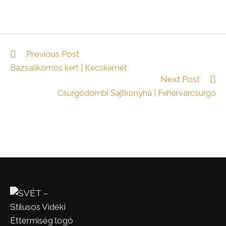
Read
Previous Post
more
Bazsalikomos kert | Kecskemét
articles
Next Post
Csurgódombi Sajtkonyha | Fehérvárcsurgó