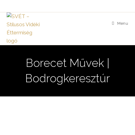
Skip
to
content
Menu
Borecet Művek |
Bodrogkeresztúr