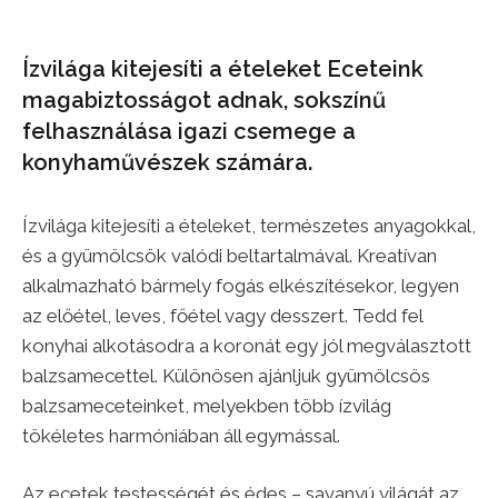
Ízvilága kitejesíti a ételeket Eceteink
magabiztosságot adnak, sokszínű
felhasználása igazi csemege a
konyhaművészek számára.
Ízvilága kitejesíti a ételeket, természetes anyagokkal,
és a gyümölcsök valódi beltartalmával. Kreatívan
alkalmazható bármely fogás elkészítésekor, legyen
az előétel, leves, főétel vagy desszert. Tedd fel
konyhai alkotásodra a koronát egy jól megválasztott
balzsamecettel. Különösen ajánljuk gyümölcsös
balzsameceteinket, melyekben több ízvilág
tökéletes harmóniában áll egymással.
Az ecetek testességét és édes – savanyú világát az