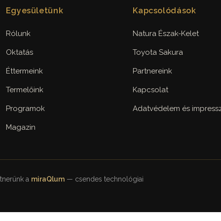
Egyesületünk
Kapcsolódások
Rólunk
Natura Észak-Kelet
Oktatás
Toyota Sakura
Éttermeink
Partnereink
Termelőink
Kapcsolat
Programok
Adatvédelem és impres
Magazin
rtnerünk a
miraQlum
— csendes technológiai