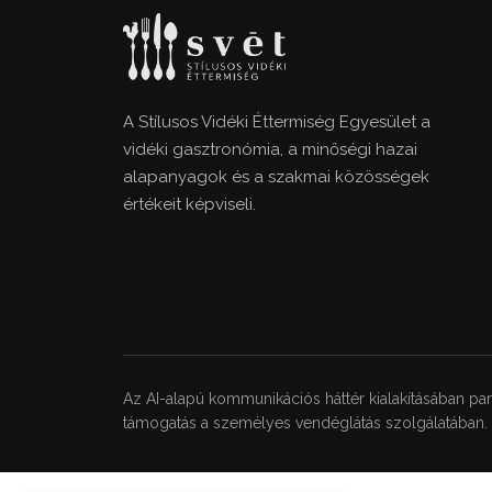
A Stílusos Vidéki Éttermiség Egyesület a
vidéki gasztronómia, a minőségi hazai
alapanyagok és a szakmai közösségek
értékeit képviseli.
Az AI-alapú kommunikációs háttér kialakításában pa
támogatás a személyes vendéglátás szolgálatában.