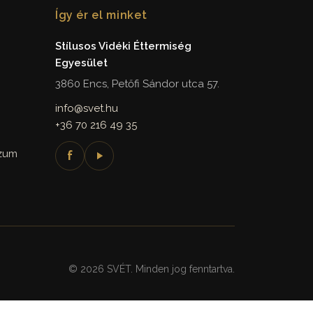
Így ér el minket
Stílusos Vidéki Éttermiség
Egyesület
3860 Encs, Petőfi Sándor utca 57.
info@svet.hu
+36 70 216 49 35
szum
f
© 2026 SVÉT. Minden jog fenntartva.