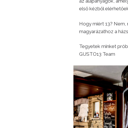
az alapanyagok, amel
első kézből elérhetőe
Hogy miért 13? Nem, n
magyarázathoz a házs
Tegyetek minket próbá
GUSTO13 Team