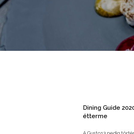
Dining Guide 202
étterme
A Gusto13 pedig törté