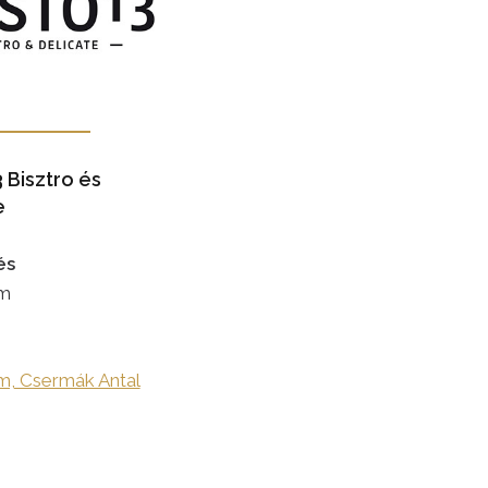
 Bisztro és
e
és
m
, Csermák Antal