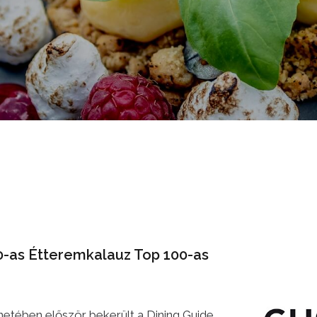
0-as Étteremkalauz Top 100-as
netében először bekerült a Dining Guide