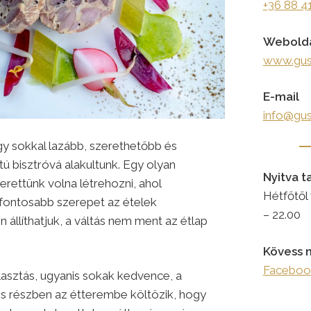
+36 88 4
Webold
www.gus
E-mail
info@gus
y sokkal lazább, szerethetőbb és
ú bisztróvá alakultunk. Egy olyan
Nyitva t
rettünk volna létrehozni, ahol
Hétfőtől
fontosabb szerepet az ételek
– 22.00
n állíthatjuk, a váltás nem ment az étlap
Kövess 
Facebook
asztás, ugyanis sokak kedvence, a
kis részben az étterembe költözik, hogy