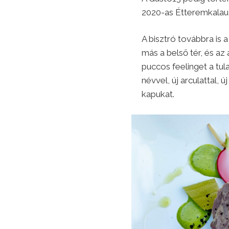
2020-as Étteremkalau
A bisztró továbbra is 
más a belső tér, és az 
puccos feelinget a tu
névvel, új arculattal, 
kapukat.