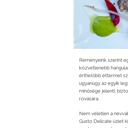
Reményeink szerint eg
közvetlenebb hangulat
érthetőbb éttermet sze
ugyanúgy az egyik leg
minősége jelenti, bizto
rovására.
Nem véletlen a névvál
Gusto Delicate üzlet 