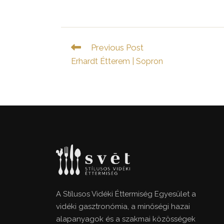
Read
Previous Post
more
Erhardt Étterem | Sopron
articles
A Stílusos Vidéki Éttermiség Egyesület a
vidéki gasztronómia, a minőségi hazai
alapanyagok és a szakmai közösségek