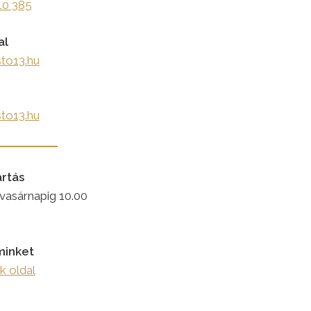
10 385
al
to13.hu
to13.hu
artás
 vasárnapig 10.00
minket
 oldal