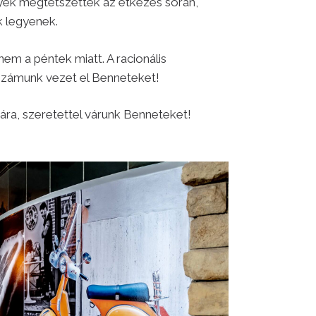
yek megtetszettek az étkezés során,
k legyenek.
em a péntek miatt. A racionális
zámunk vezet el Benneteket!
ra, szeretettel várunk Benneteket!