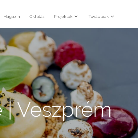
Magazin
Oktatás
Projektek
Továbbiak
e | Veszprém