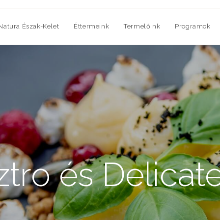
Natura Észak-Kelet
Éttermeink
Termelőink
Programok
ztro és Delicat