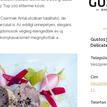
z Top 100 étterme közé.
a Csermák Antal utcában található, de
arculat is. Az eddigi ünnepélyes, elegáns,
lajdonosok végleg elengedték és új
új konyhával ismét megnyitották a
Gusto13
Delicat
Települ
Veszpré
Cím
Veszprém
13.
Telefon