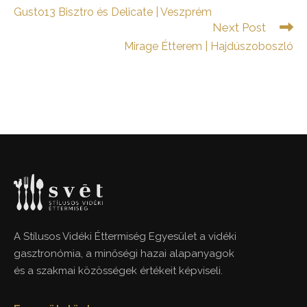
more
Gusto13 Bisztro és Delicate | Veszprém
articles
Next Post
Mirage Étterem | Hajdúszoboszló
A Stílusos Vidéki Éttermiség Egyesület a vidéki
gasztronómia, a minőségi hazai alapanyagok
és a szakmai közösségek értékeit képviseli.