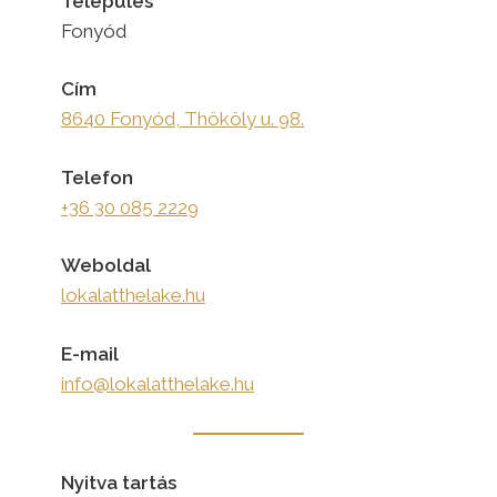
Település
Fonyód
Cím
8640 Fonyód, Thököly u. 98.
Telefon
+36 30 085 2229
Weboldal
lokalatthelake.hu
E-mail
info@lokalatthelake.hu
Nyitva tartás