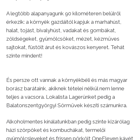
A legtöbb alapanyagunk 90 kilométeren belülről
érkezik: a környék gazdáitól kapjuk a marhahúst,
halat, tojást, bivalyhúst, vadakat és gombákat,
zöldségeket, gyümölcsöket, mézet, kézműves
sajtokat, füstölt árut és kovászos kenyeret. Tehát
szinte mindent!
És persze ott vannak a környékbéli és más magyar
borász barátaink, akiknek tételei nélkül nem lenne
teljes a vacsora. Lokalista Lagerünket pedig a
Balatonszentgyörgyi Sörművek készíti számunkra.
Alkoholmentes kínálatunkban pedig szinte kizárólag
házi szörpöket és kombuchákat, termelői
gyümölcsleveket és frissen pörkölt OneEleven kávét