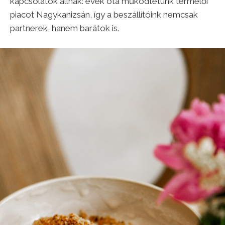
kapcsolatok állnak: évek óta működtetünk termelői
piacot Nagykanizsán, így a beszállítóink nemcsak
partnerek, hanem barátok is.