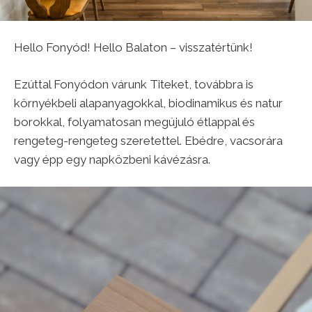
Hello Fonyód! Hello Balaton – visszatértünk!
Ezúttal Fonyódon várunk Titeket, továbbra is
környékbeli alapanyagokkal, biodinamikus és natur
borokkal, folyamatosan megújuló étlappal és
rengeteg-rengeteg szeretettel. Ebédre, vacsorára
vagy épp egy napközbeni kávézásra.