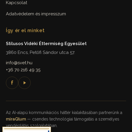
Kapcsolat
Adatvédelem és impresszum
Így ér el minket
Stílusos Vidéki Éttermiség Egyesület
3860 Encs, Petőfi Sándor utca 57.
info@svet.hu
+36 70 216 49 35
f
Az AI-alapú kommunikációs háttér kialakításában partnerünk a
miraQlum
— csendes technológiai támogatás a személyes
vendéglátás szolgálatában.