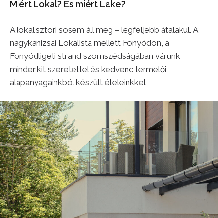
Miért Lokal? És miért Lake?
A lokal sztori sosem áll meg – legfeljebb átalakul. A
nagykanizsai Lokalista mellett Fonyódon, a
Fonyódligeti strand szomszédságában várunk
mindenkit szeretettel és kedvenc termelői
alapanyagainkból készült ételeinkkel.