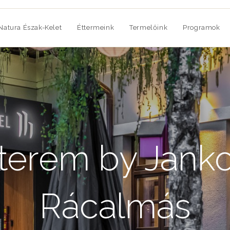
Natura Észak-Kelet
Éttermeink
Termelőink
Programok
terem by Janko
Rácalmás