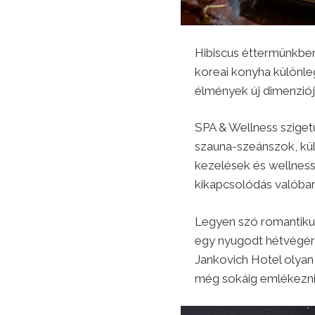
Hibiscus éttermünkbe
koreai konyha különleg
élmények új dimenziój
SPA & Wellness szigetü
szauna-szeánszok, kü
kezelések és wellnes
kikapcsolódás valóban
Legyen szó romantikus 
egy nyugodt hétvégérő
Jankovich Hotel olyan
még sokáig emlékezni