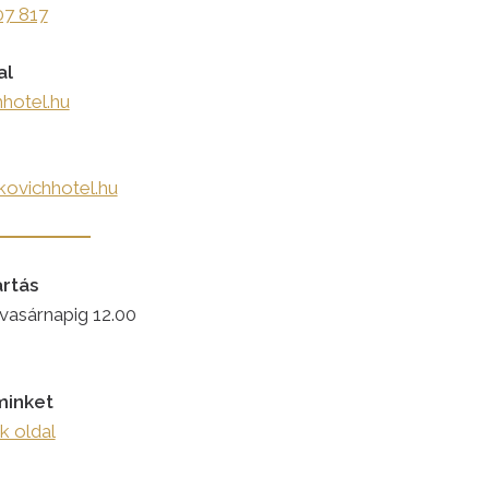
07 817
al
hhotel.hu
kovichhotel.hu
artás
 vasárnapig 12.00
minket
 oldal