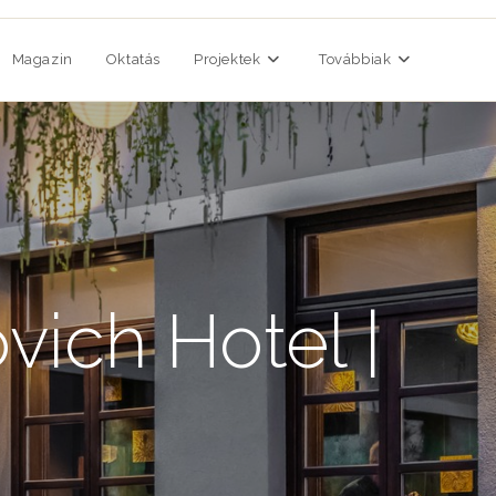
Magazin
Oktatás
Projektek
Továbbiak
vich Hotel |