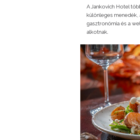
A Jankovich Hotel töb
különleges menedék, a
gasztronómia és a we
alkotnak.