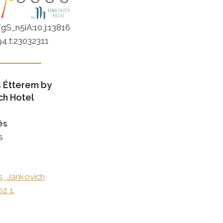
gS_n5iA:10,j:13816
94,t:23032311
s Étterem by
ch Hotel
és
s
, Jankovich
z 1.