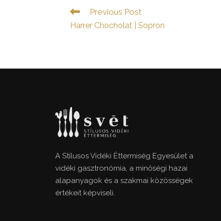
Read
Previous Post
more
Harrer Chocholat | Sopron
articles
A Stílusos Vidéki Éttermiség Egyesület a
vidéki gasztronómia, a minőségi hazai
alapanyagok és a szakmai közösségek
értékeit képviseli.