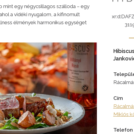
b mint egy négycsillagos szálloda – egy
hol a vidéki nyugalom, a kifinomult
xr:d:DAFZ
llness élmények harmonikus egységet
311
Hibiscu
Jankovi
Települ
Rácalmá
Cím
Rácalmás
Miklós kö
Telefon