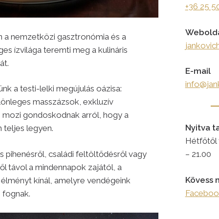
+36 25 5
Webold
n a nemzetközi gasztronómia és a
jankovic
es ízvilága teremti meg a kulináris
át.
E-mail
info@jan
nk a testi-lelki megújulás oázisa:
lönleges masszázsok, exkluzív
s mozi gondoskodnak arról, hogy a
Nyitva t
 teljes legyen.
Hétfőtől
pihenésről, családi feltöltődésről vagy
– 21.00
l távol a mindennapok zajától, a
Kövess 
 élményt kínál, amelyre vendégeink
Facebook
 fognak.