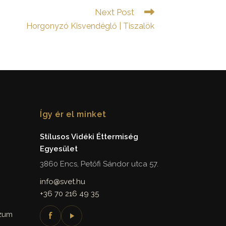
Next Post
Horgonyzó Kisvendéglő | Tiszalök
Így ér el minket
Stílusos Vidéki Éttermiség
Egyesület
3860 Encs, Petőfi Sándor utca 57.
info@svet.hu
+36 70 216 49 35
szum
f