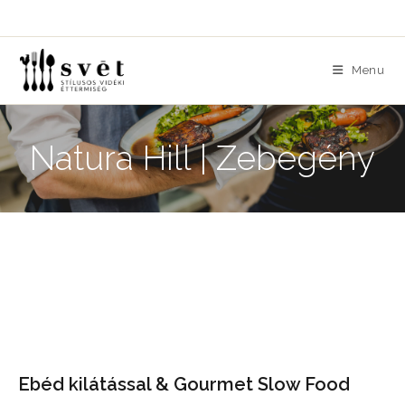
Skip
to
content
Menu
Natura Hill | Zebegény
Ebéd kilátással & Gourmet Slow Food