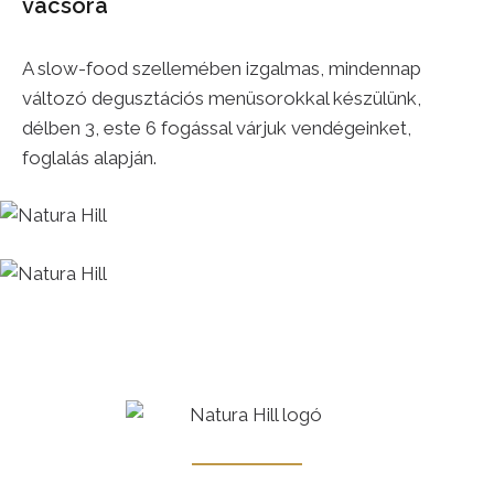
vacsora
A slow-food szellemében izgalmas, mindennap
változó degusztációs menüsorokkal készülünk,
délben 3, este 6 fogással várjuk vendégeinket,
foglalás alapján.