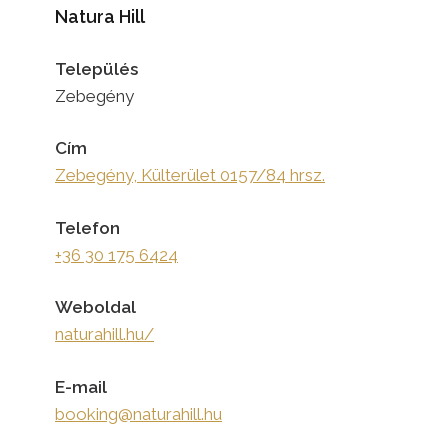
Natura Hill
Település
Zebegény
Cím
Zebegény, Külterület 0157/84 hrsz.
Telefon
+36 30 175 6424
Weboldal
naturahill.hu/
E-mail
booking@naturahill.hu