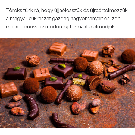
Törekszünk rá, hogy újjáélesszük és újraértelmezzük
a magyar cukrászat gazdag hagyományait és ízeit,
ezeket innovatív módon, új formákba álmodjuk.