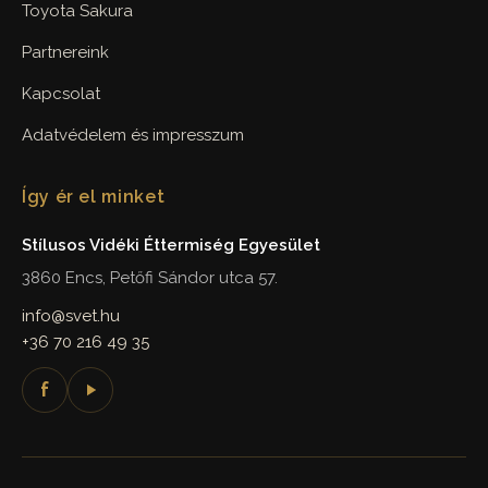
Toyota Sakura
Partnereink
Kapcsolat
Adatvédelem és impresszum
Így ér el minket
Stílusos Vidéki Éttermiség Egyesület
3860 Encs, Petőfi Sándor utca 57.
info@svet.hu
+36 70 216 49 35
f