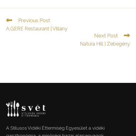
Read
Previous Post
more
A.GERE Restaurant | Villány
articles
Next Post
Natura Hill | Zebegény
A Stílusos Vidéki Éttermiség Egyesület a vidéki
gasztronómia, a minőségi hazai alapanyagok