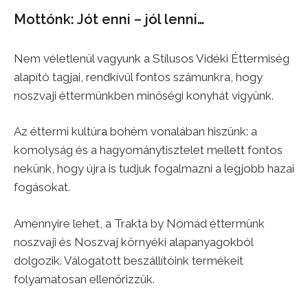
Mottónk: Jót enni – jól lenni…
Nem véletlenül vagyunk a Stílusos Vidéki Éttermiség
alapító tagjai, rendkívül fontos számunkra, hogy
noszvaji éttermünkben minőségi konyhát vigyünk.
Az éttermi kultúra bohém vonalában hiszünk: a
komolyság és a hagyománytisztelet mellett fontos
nekünk, hogy újra is tudjuk fogalmazni a legjobb hazai
fogásokat.
Amennyire lehet, a Trakta by Nomád éttermünk
noszvaji és Noszvaj környéki alapanyagokból
dolgozik. Válogatott beszállítóink termékeit
folyamatosan ellenőrizzük.