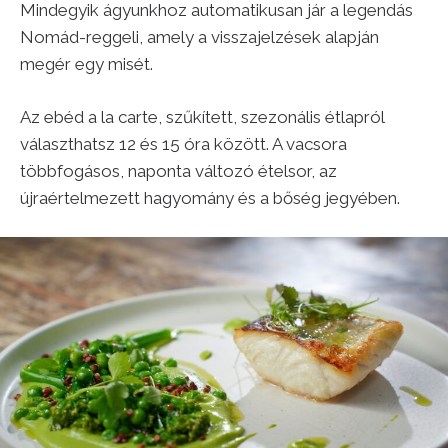
Mindegyik ágyunkhoz automatikusan jár a legendás
Nomád-reggeli, amely a visszajelzések alapján
megér egy misét.
Az ebéd a la carte, szűkített, szezonális étlapról
választhatsz 12 és 15 óra között. A vacsora
többfogásos, naponta változó ételsor, az
újraértelmezett hagyomány és a bőség jegyében.