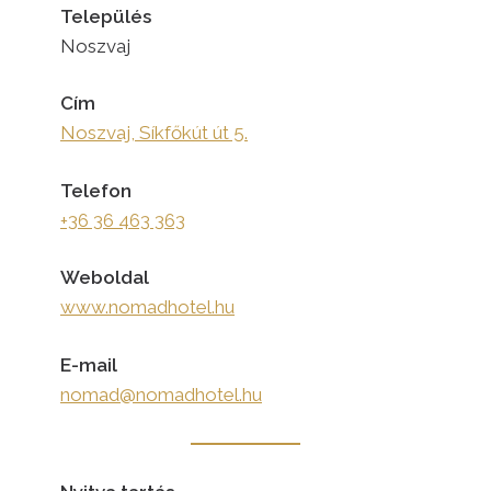
Település
Noszvaj
Cím
Noszvaj, Síkfőkút út 5.
Telefon
+36 36 463 363
Weboldal
www.nomadhotel.hu
E-mail
nomad@nomadhotel.hu