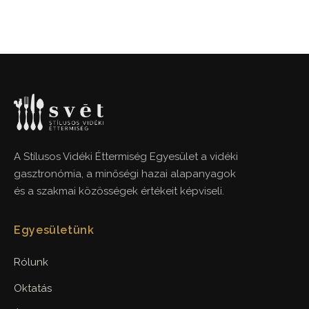
A Stílusos Vidéki Éttermiség Egyesület a vidéki
gasztronómia, a minőségi hazai alapanyagok
és a szakmai közösségek értékeit képviseli.
Egyesületünk
Rólunk
Oktatás