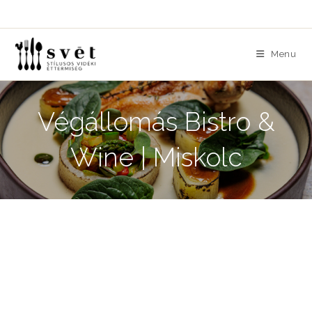
Skip
to
content
Menu
Végállomás Bistro &
Wine | Miskolc