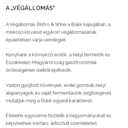
A „VÉGÁLLOMÁS”
A Végállomás Bistro & Wine a Bükk kapujában, a
miskolci kisvasút egykori végállomásának
épületében várja vendégeit.
Konyhánk a környező erdők, a helyi termelők és
Északkelet-Magyarország gasztronómiai
örökségének ízeiből építkezik.
Vadon gyűjtött növények, erdei gombák,helyi
alapanyagok és saját fermentációk segítségével
mutatjuk meg a Bükk egyedi karakterét.
Ételeink egyszerre tisztelik a hagyományokat és
képviselnek kortárs, letisztult szemléletet.