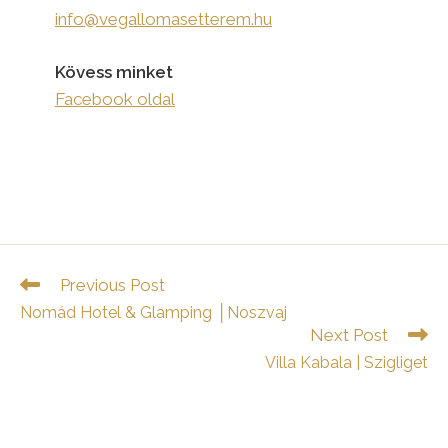
info@vegallomasetterem.hu
Kövess minket
Facebook oldal
Read
Previous Post
more
Nomád Hotel & Glamping │Noszvaj
articles
Next Post
Villa Kabala | Szigliget