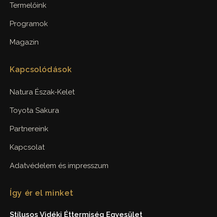
Termelőink
Programok
Magazin
Kapcsolódások
Natura Észak-Kelet
Toyota Sakura
Partnereink
Kapcsolat
Adatvédelem és impresszum
Így ér el minket
Stílusos Vidéki Éttermiség Egyesület