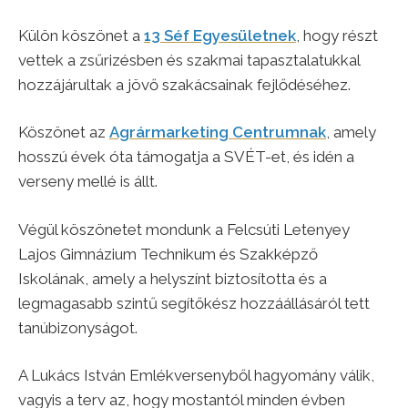
Külön köszönet a
13 Séf Egyesületnek
, hogy részt
vettek a zsűrizésben és szakmai tapasztalatukkal
hozzájárultak a jövő szakácsainak fejlődéséhez.
Köszönet az
Agrármarketing Centrumnak
, amely
hosszú évek óta támogatja a SVÉT-et, és idén a
verseny mellé is állt.
Végül köszönetet mondunk a Felcsúti Letenyey
Lajos Gimnázium Technikum és Szakképző
Iskolának, amely a helyszínt biztosította és a
legmagasabb szintű segítőkész hozzáállásáról tett
tanúbizonyságot.
A Lukács István Emlékversenyből hagyomány válik,
vagyis a terv az, hogy mostantól minden évben