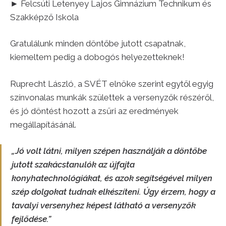
► Felcsúti Letenyey Lajos Gimnázium Technikum és
Szakképző Iskola
Gratulálunk minden döntőbe jutott csapatnak,
kiemeltem pedig a dobogós helyezetteknek!
Ruprecht László, a SVÉT elnöke szerint egytől egyig
színvonalas munkák születtek a versenyzők részéről,
és jó döntést hozott a zsűri az eredmények
megállapításánál.
„Jó volt látni, milyen szépen használják a döntőbe
jutott szakácstanulók az újfajta
konyhatechnológiákat, és azok segítségével milyen
szép dolgokat tudnak elkészíteni. Úgy érzem, hogy a
tavalyi versenyhez képest látható a versenyzők
fejlődése.”