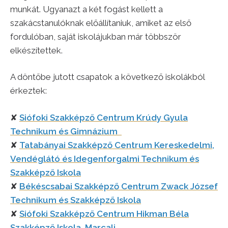
munkát. Ugyanazt a két fogást kellett a
szakácstanulóknak előállítaniuk, amiket az első
fordulóban, saját iskolájukban már többször
elkészítettek.
A döntőbe jutott csapatok a következő iskolákból
érkeztek:
✘
Siófoki Szakképző Centrum Krúdy Gyula
Technikum és Gimnázium
✘
Tatabányai Szakképző Centrum Kereskedelmi,
Vendéglátó és Idegenforgalmi Technikum és
Szakképző Iskola
✘
Békéscsabai Szakképző Centrum Zwack József
Technikum és Szakképző Iskola
✘
Siófoki Szakképző Centrum Hikman Béla
Szakképző Iskola, Marcali