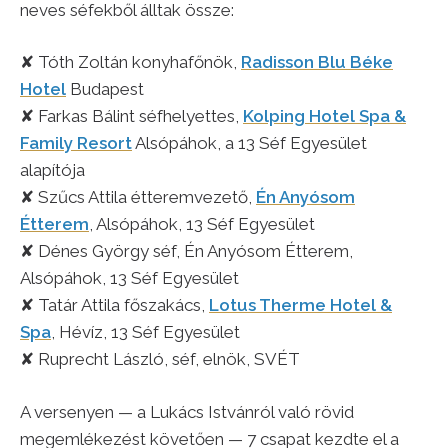
neves séfekből álltak össze:
✘ Tóth Zoltán konyhafőnök,
Radisson Blu Béke
Hotel
Budapest
✘ Farkas Bálint séfhelyettes,
Kolping Hotel Spa &
Family Resort
Alsópáhok, a 13 Séf Egyesület
alapítója
✘ Szűcs Attila étteremvezető,
Én Anyósom
Étterem
, Alsópáhok, 13 Séf Egyesület
✘ Dénes György séf, Én Anyósom Étterem,
Alsópáhok, 13 Séf Egyesület
✘ Tatár Attila főszakács,
Lotus Therme Hotel &
Spa
, Hévíz, 13 Séf Egyesület
✘ Ruprecht László, séf, elnök, SVÉT
A versenyen — a Lukács Istvánról való rövid
megemlékezést követően — 7 csapat kezdte el a