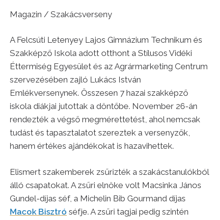
Magazin / Szakácsverseny
A Felcsúti Letenyey Lajos Gimnázium Technikum és
Szakképző Iskola adott otthont a Stílusos Vidéki
Éttermiség Egyesület és az Agrármarketing Centrum
szervezésében zajló Lukács István
Emlékversenynek. Összesen 7 hazai szakképző
iskola diákjai jutottak a döntőbe. November 26-án
rendezték a végső megmérettetést, ahol nemcsak
tudást és tapasztalatot szereztek a versenyzők,
hanem értékes ajándékokat is hazavihettek.
Elismert szakemberek zsűrizték a szakácstanulókból
álló csapatokat. A zsűri elnöke volt Macsinka János
Gundel-díjas séf, a Michelin Bib Gourmand díjas
Macok Bisztró
séfje. A zsűri tagjai pedig szintén