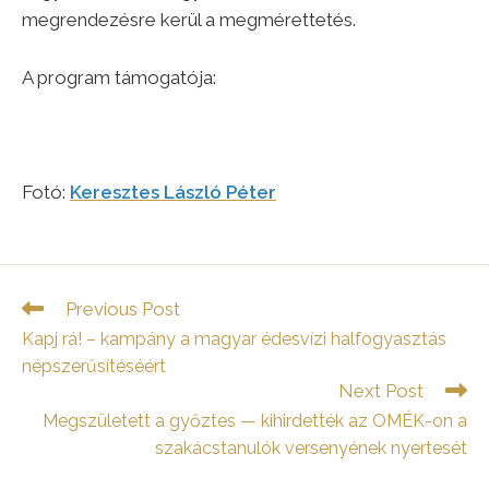
megrendezésre kerül a megmérettetés.
A program támogatója:
Fotó:
Keresztes László Péter
Read
Previous Post
more
Kapj rá! – kampány a magyar édesvízi halfogyasztás
articles
népszerűsítéséért
Next Post
Megszületett a győztes — kihirdették az OMÉK-on a
szakácstanulók versenyének nyertesét