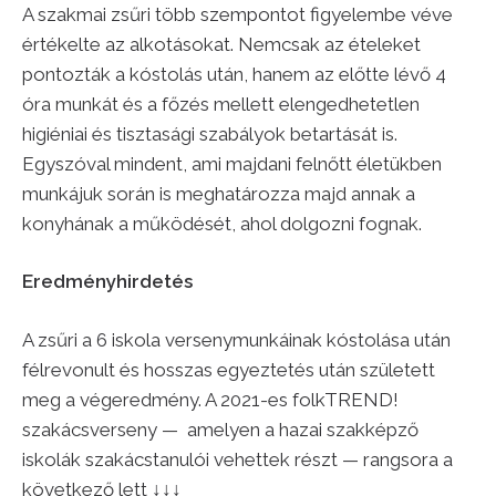
A szakmai zsűri több szempontot figyelembe véve
értékelte az alkotásokat. Nemcsak az ételeket
pontozták a kóstolás után, hanem az előtte lévő 4
óra munkát és a főzés mellett elengedhetetlen
higiéniai és tisztasági szabályok betartását is.
Egyszóval mindent, ami majdani felnőtt életükben
munkájuk során is meghatározza majd annak a
konyhának a működését, ahol dolgozni fognak.
Eredményhirdetés
A zsűri a 6 iskola versenymunkáinak kóstolása után
félrevonult és hosszas egyeztetés után született
meg a végeredmény. A 2021-es folkTREND!
szakácsverseny — amelyen a hazai szakképző
iskolák szakácstanulói vehettek részt — rangsora a
következő lett ↓↓↓