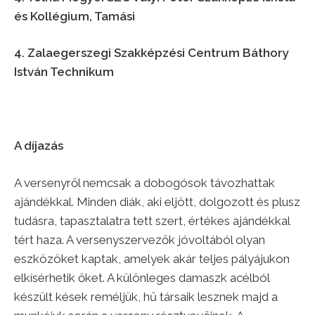
és Kollégium, Tamási
4. Zalaegerszegi Szakképzési Centrum Báthory
István Technikum
A díjazás
A versenyről nemcsak a dobogósok távozhattak
ajándékkal. Minden diák, aki eljött, dolgozott és plusz
tudásra, tapasztalatra tett szert, értékes ajándékkal
tért haza. A versenyszervezők jóvoltából olyan
eszközöket kaptak, amelyek akár teljes pályájukon
elkísérhetik őket. A különleges damaszk acélból
készült kések reméljük, hű társaik lesznek majd a