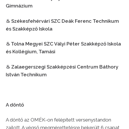
Gimnázium
♨︎
Székesfehérvári SZC Deák Ferenc Technikum
és Szakképző Iskola
♨︎
Tolna Megyei SZC Vályi Péter Szakképző Iskola
és Kollégium, Tamási
♨︎
Zalaegerszegi Szakképzési Centrum Báthory
István Technikum
A döntő
A döntő az OMÉK-on felépített versenystandon
zajlott. A végső megmérettetésre bekerült 6 csapat