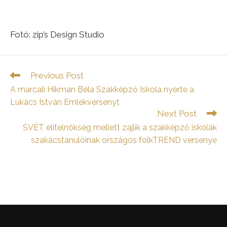
Fotó: zip’s Design Studio
Read
Previous Post
more
A marcali Hikman Béla Szakképző Iskola nyerte a
articles
Lukács István Emlékversenyt
Next Post
SVÉT elitelnökség mellett zajlik a szakképző iskolák
szakácstanulóinak országos folkTREND versenye