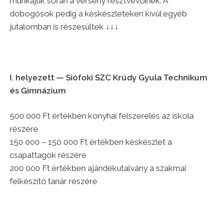
munkájuk során a verseny résztvevőinek. A
dobogósok pedig a késkészleteken kívül egyéb
jutalomban is részesültek ↓↓↓
I. helyezett —
Siófoki SZC Krúdy Gyula Technikum
és Gimnázium
500 000 Ft értékben konyhai felszerelés az iskola
részére
150 000 – 150 000 Ft értékben késkészlet a
csapattagok részére
200 000 Ft értékben ajándékutalvány a szakmai
felkészítő tanár részére