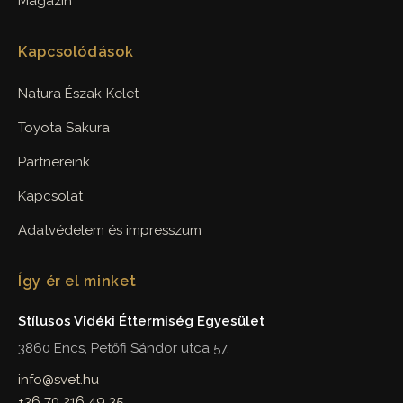
Magazin
Kapcsolódások
Natura Észak-Kelet
Toyota Sakura
Partnereink
Kapcsolat
Adatvédelem és impresszum
Így ér el minket
Stílusos Vidéki Éttermiség Egyesület
3860 Encs, Petőfi Sándor utca 57.
info@svet.hu
+36 70 216 49 35