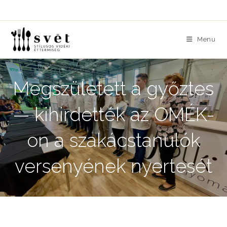
Skip
to
content
Menu
Megszületett a győztes
— kihirdették az OMÉK-
on a szakácstanulók
versenyének nyertesét