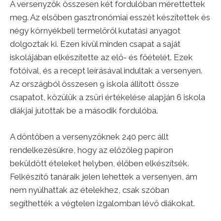
A versenyzők összesen két fordulóban mérettettek
meg. Az elsőben gasztronómiai esszét készítettek és
négy környékbeli termelőről kutatási anyagot
dolgoztak ki. Ezen kívül minden csapat a saját
iskolájában elkészítette az elő- és főételét. Ezek
fotóival, és a recept leírásával indultak a versenyen.
Az országból összesen 9 iskola állított össze
csapatot, közülük a zsűri értékelése alapján 6 iskola
diákjai jutottak be a második fordulóba.
A döntőben a versenyzőknek 240 perc állt
rendelkezésükre, hogy az előzőleg papíron
beküldött ételeket helyben, élőben elkészítsék.
Felkészítő tanáraik jelen lehettek a versenyen, ám
nem nyúlhattak az ételekhez, csak szóban
segíthették a végtelen izgalomban lévő diákokat.