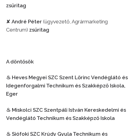
zsűritag
✘
André Péter
(ügyvezető, Agrármarketing
Centrum)
zsűritag
A döntősök
♨︎
Heves Megyei SZC Szent Lőrinc Vendéglátó és
Idegenforgalmi Technikum és Szakképző Iskola,
Eger
♨︎
Miskolci SZC Szentpáli István Kereskedelmi és
Vendéglátó Technikum és Szakképző Iskola
♨︎
Siófoki SZC Krúdy Gyula Technikum és