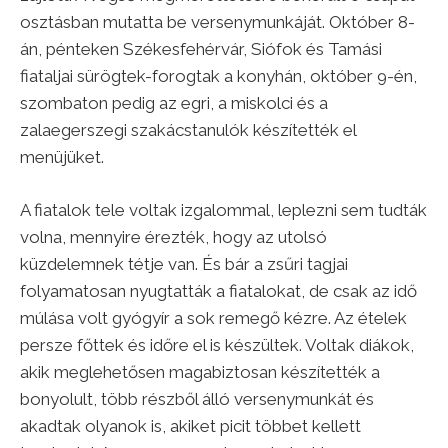
osztásban mutatta be versenymunkáját. Október 8-
án, pénteken Székesfehérvár, Siófok és Tamási
fiataljai sürögtek-forogtak a konyhán, október 9-én,
szombaton pedig az egri, a miskolci és a
zalaegerszegi szakácstanulók készítették el
menüjüket.
A fiatalok tele voltak izgalommal, leplezni sem tudták
volna, mennyire érezték, hogy az utolsó
küzdelemnek tétje van. És bár a zsűri tagjai
folyamatosan nyugtatták a fiatalokat, de csak az idő
múlása volt gyógyír a sok remegő kézre. Az ételek
persze főttek és időre el is készültek. Voltak diákok,
akik meglehetősen magabiztosan készítették a
bonyolult, több részből álló versenymunkát és
akadtak olyanok is, akiket picit többet kellett