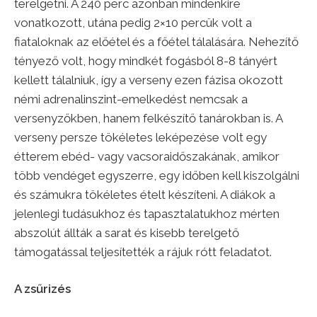
terelgetni. A 240 perc azonban mindenkire
vonatkozott, utána pedig 2×10 percük volt a
fiataloknak az előétel és a főétel tálalására. Nehezítő
tényező volt, hogy mindkét fogásból 8-8 tányért
kellett tálalniuk, így a verseny ezen fázisa okozott
némi adrenalinszint-emelkedést nemcsak a
versenyzőkben, hanem felkészítő tanárokban is. A
verseny persze tökéletes leképezése volt egy
étterem ebéd- vagy vacsoraidőszakának, amikor
több vendéget egyszerre, egy időben kell kiszolgálni
és számukra tökéletes ételt készíteni. A diákok a
jelenlegi tudásukhoz és tapasztalatukhoz mérten
abszolút állták a sarat és kisebb terelgető
támogatással teljesítették a rájuk rótt feladatot.
A zsűrizés