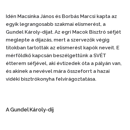
Idén Macsinka János és Borbás Marcsi kapta az
egyik legrangosabb szakmai elismerést, a
Gundel Károly-díjat. Az egri Macok Bisztró séfjét
meglepte a díjazás, mert a szervezők végig
titokban tartották az elismerést kapók neveit. E
mérföldkő kapcsán beszélgettünk a SVÉT
étterem séfjével, aki évtizedek óta a pályán van,
és akinek a nevével mára összeforrt a hazai
vidéki bisztrókonyha felvirágoztatása.
A Gundel Károly-díj