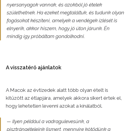
nyersanyagok vannak, és azokból jó ételek
születhetnek. Ha ezeket megtaláltuk, és tudunk olyan
fogásokat készíteni, amelyek a vendégek ízlését is
elnyerik, akkor hiszem, hogy jó úton járunk. Én
mindig így próbáltam gondolkodni.
A visszatérő ajánlatok
A Macok az évtizedek alatt több olyan ételt is
kitűzött az étlapjára, amelyek akkora sikert értek el,
hogy lehetetlen levenni azokat a kínálatból.
— Ilyen például a vadragulevesünk, a
pisztrángételeink (ismert, mennyire kötődünk a