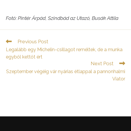
Fotó: Pintér Árpád, Szindbád az Utazó, Busák Attila
Read
Previous Post
more
Legalább egy Michelin-csillagot reméltek, de a munka
articles
egyből kettőt ért
Next Post
Szeptember végéig vár nyárias étlappal a pannonhalmi
Viator