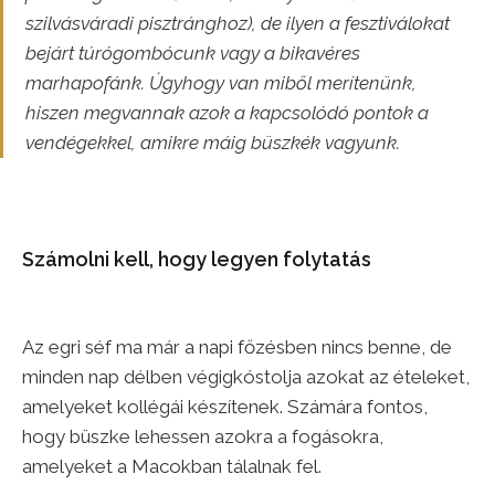
szilvásváradi pisztránghoz), de ilyen a fesztiválokat
bejárt túrógombócunk vagy a bikavéres
marhapofánk. Úgyhogy van miből merítenünk,
hiszen megvannak azok a kapcsolódó pontok a
vendégekkel, amikre máig büszkék vagyunk.
Számolni kell, hogy legyen folytatás
Az egri séf ma már a napi főzésben nincs benne, de
minden nap délben végigkóstolja azokat az ételeket,
amelyeket kollégái készítenek. Számára fontos,
hogy büszke lehessen azokra a fogásokra,
amelyeket a Macokban tálalnak fel.