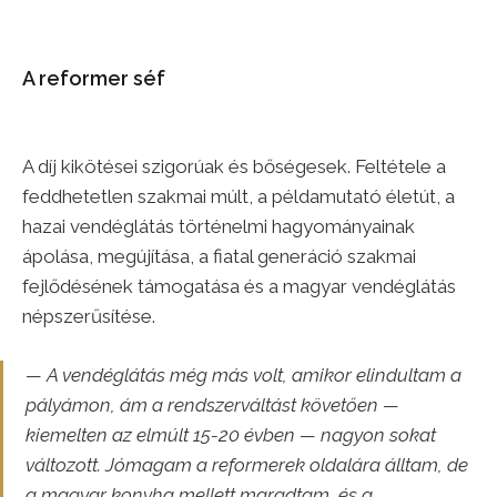
A reformer séf
A díj kikötései szigorúak és bőségesek. Feltétele a
feddhetetlen szakmai múlt, a példamutató életút, a
hazai vendéglátás történelmi hagyományainak
ápolása, megújítása, a fiatal generáció szakmai
fejlődésének támogatása és a magyar vendéglátás
népszerűsítése.
— A vendéglátás még más volt, amikor elindultam a
pályámon, ám a rendszerváltást követően —
kiemelten az elmúlt 15-20 évben — nagyon sokat
változott. Jómagam a reformerek oldalára álltam, de
a magyar konyha mellett maradtam, és a