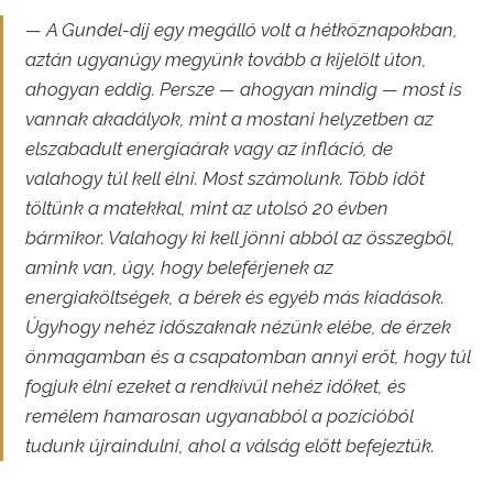
— A Gundel-díj egy megálló volt a hétköznapokban,
aztán ugyanúgy megyünk tovább a kijelölt úton,
ahogyan eddig. Persze — ahogyan mindig — most is
vannak akadályok, mint a mostani helyzetben az
elszabadult energiaárak vagy az infláció, de
valahogy túl kell élni. Most számolunk. Több időt
töltünk a matekkal, mint az utolsó 20 évben
bármikor. Valahogy ki kell jönni abból az összegből,
amink van, úgy, hogy beleférjenek az
energiaköltségek, a bérek és egyéb más kiadások.
Úgyhogy nehéz időszaknak nézünk elébe, de érzek
önmagamban és a csapatomban annyi erőt, hogy túl
fogjuk élni ezeket a rendkívül nehéz időket, és
remélem hamarosan ugyanabból a pozícióból
tudunk újraindulni, ahol a válság előtt befejeztük.