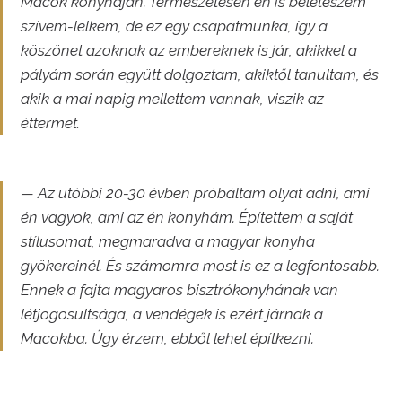
Macok konyháján. Természetesen én is beleteszem
szívem-lelkem, de ez egy csapatmunka, így a
köszönet azoknak az embereknek is jár, akikkel a
pályám során együtt dolgoztam, akiktől tanultam, és
akik a mai napig mellettem vannak, viszik az
éttermet.
— Az utóbbi 20-30 évben próbáltam olyat adni, ami
én vagyok, ami az én konyhám. Építettem a saját
stílusomat, megmaradva a magyar konyha
gyökereinél. És számomra most is ez a legfontosabb.
Ennek a fajta magyaros bisztrókonyhának van
létjogosultsága, a vendégek is ezért járnak a
Macokba. Úgy érzem, ebből lehet építkezni.