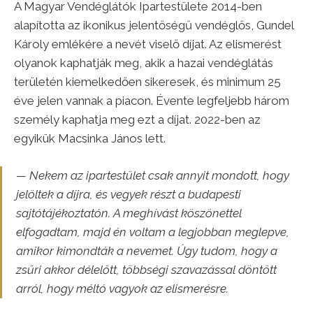
A Magyar Vendéglátók Ipartestülete 2014-ben
alapította az ikonikus jelentőségű vendéglős, Gundel
Károly emlékére a nevét viselő díjat. Az elismerést
olyanok kaphatják meg, akik a hazai vendéglátás
területén kiemelkedően sikeresek, és minimum 25
éve jelen vannak a piacon. Évente legfeljebb három
személy kaphatja meg ezt a díjat. 2022-ben az
egyikük Macsinka János lett.
— Nekem az ipartestület csak annyit mondott, hogy
jelöltek a díjra, és vegyek részt a budapesti
sajtótájékoztatón. A meghívást köszönettel
elfogadtam, majd én voltam a legjobban meglepve,
amikor kimondták a nevemet. Úgy tudom, hogy a
zsűri akkor délelőtt, többségi szavazással döntött
arról, hogy méltó vagyok az elismerésre.