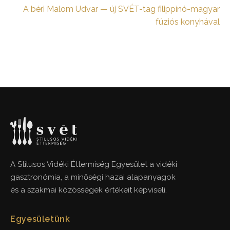
A béri Malom Udvar — új SVÉT-tag filippínó-magyar
fúziós konyhával
A Stílusos Vidéki Éttermiség Egyesület a vidéki
gasztronómia, a minőségi hazai alapanyagok
és a szakmai közösségek értékeit képviseli.
Egyesületünk