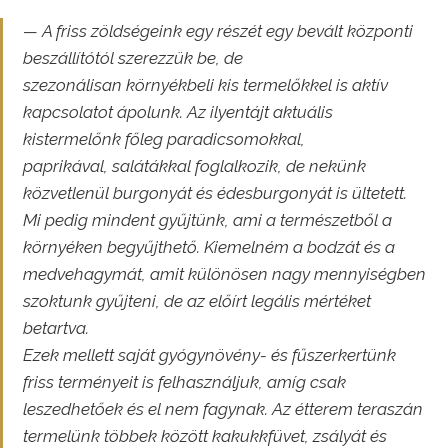
— A friss zöldségeink egy részét egy bevált központi
beszállítótól szerezzük be, de
szezonálisan környékbeli kis termelőkkel is aktív
kapcsolatot ápolunk. Az ilyentájt aktuális
kistermelőnk főleg paradicsomokkal,
paprikával, salátákkal foglalkozik, de nekünk
közvetlenül burgonyát és édesburgonyát is ültetett.
Mi pedig mindent gyűjtünk, ami a természetből a
környéken begyűjthető. Kiemelném a bodzát és a
medvehagymát, amit különösen nagy mennyiségben
szoktunk gyűjteni, de az előírt legális mértéket
betartva.
Ezek mellett saját gyógynövény- és fűszerkertünk
friss terményeit is felhasználjuk, amíg csak
leszedhetőek és el nem fagynak. Az étterem teraszán
termelünk többek között kakukkfüvet, zsályát és