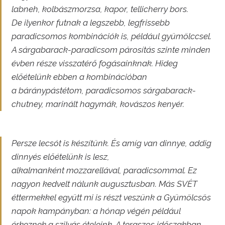
labneh, kolbászmorzsa, kapor, tellicherry bors.
De ilyenkor futnak a legszebb, legfrissebb
paradicsomos kombinációk is, például gyümölccsel.
A sárgabarack-paradicsom párosítás szinte minden
évben része visszatérő fogásainknak. Hideg
előételünk ebben a kombinációban
a báránypástétom, paradicsomos sárgabarack-
chutney, marinált hagymák, kovászos kenyér.
Persze lecsót is készítünk. És amíg van dinnye, addig
dinnyés előételünk is lesz,
alkalmanként mozzarellával, paradicsommal. Ez
nagyon kedvelt nálunk augusztusban. Más SVÉT
éttermekkel együtt mi is részt veszünk a Gyümölcsös
napok kampányban: a hónap végén például
érkeznek a szilvás ételeink. A teraszos időszakban