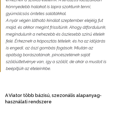
könnyedebb halakat is lapra szoktunk tenni,
gyümölcsös öntetes salátákkal.
A nyár végén látható kínálat szeptember elejéig fut
majd, és akkor megint frissítünk. Ahogy átfordulunk,
megindulunk a nehezebb és ősziesebb színű ételek
felé. Érkeznek a káposztás tételek, és ha az időjárás
is engedi, az őszi gombás fogások. Miután az
apátság borászatának, pincészetének saját
szőlőültetvénye van, így a szőlőt, de akár a mustot is
beépítjük az ételeinkbe.
A Viator több bázisú, szezonális alapanyag-
használati rendszere