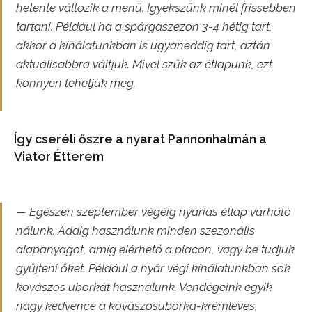
hetente változik a menü. Igyekszünk minél frissebben
tartani. Például ha a spárgaszezon 3-4 hétig tart,
akkor a kínálatunkban is ugyaneddig tart, aztán
aktuálisabbra váltjuk. Mivel szűk az étlapunk, ezt
könnyen tehetjük meg.
Így cseréli őszre a nyarat Pannonhalmán a
Viator Étterem
— Egészen szeptember végéig nyárias étlap várható
nálunk. Addig használunk minden szezonális
alapanyagot, amíg elérhető a piacon, vagy be tudjuk
gyűjteni őket. Például a nyár végi kínálatunkban sok
kovászos uborkát használunk. Vendégeink egyik
nagy kedvence a kovászosuborka-krémleves,