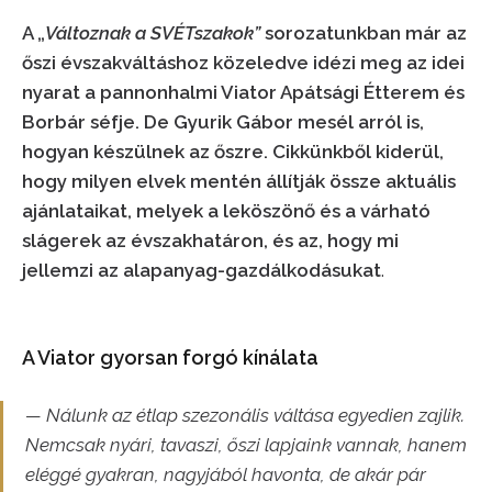
A „
Változnak a SVÉTszakok”
sorozatunkban már az
őszi évszakváltáshoz közeledve idézi meg az idei
nyarat a pannonhalmi Viator Apátsági Étterem és
Borbár séfje. De Gyurik Gábor mesél arról is,
hogyan készülnek az őszre. Cikkünkből kiderül,
hogy milyen elvek mentén állítják össze aktuális
ajánlataikat, melyek a leköszönő és a várható
slágerek az évszakhatáron, és az, hogy mi
jellemzi az alapanyag-gazdálkodásukat
.
A Viator gyorsan forgó kínálata
— Nálunk az étlap szezonális váltása egyedien zajlik.
Nemcsak nyári, tavaszi, őszi lapjaink vannak, hanem
eléggé gyakran, nagyjából havonta, de akár pár