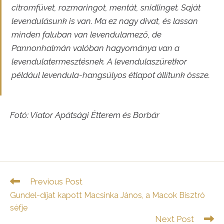
citromfüvet, rozmaringot, mentát, snidlinget. Saját
levendulásunk is van. Ma ez nagy divat, és lassan
minden faluban van levendulamező, de
Pannonhalmán valóban hagyománya van a
levendulatermesztésnek. A levendulaszüretkor
például levendula-hangsúlyos étlapot állítunk össze.
Fotó: Viator Apátsági Étterem és Borbár
Read
Previous Post
more
Gundel-díjat kapott Macsinka János, a Macok Bisztró
articles
séfje
Next Post