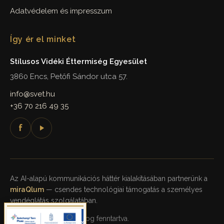
Adatvédelem és impresszum
Így ér el minket
Stílusos Vidéki Éttermiség Egyesület
3860 Encs, Petőfi Sándor utca 57.
info@svet.hu
+36 70 216 49 35
f
Az AI-alapú kommunikációs háttér kialakításában partnerünk a
miraQlum
— csendes technológiai támogatás a személyes
vendéglátás szolgálatában.
© 2026 SVÉT. Minden jog fenntartva.