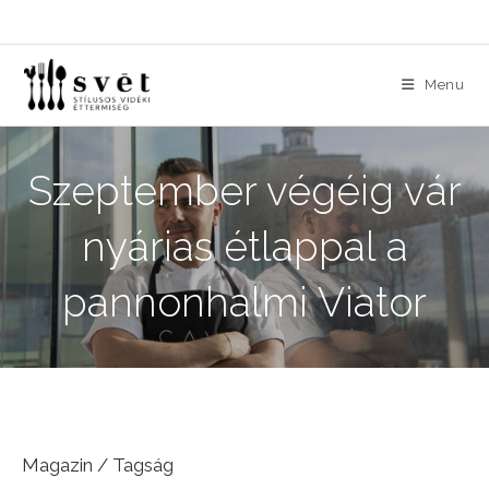
Skip
to
content
Menu
Szeptember végéig vár
nyárias étlappal a
pannonhalmi Viator
Magazin / Tagság