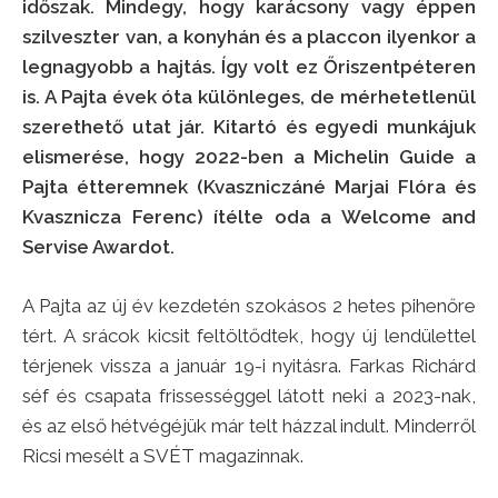
időszak. Mindegy, hogy karácsony vagy éppen
szilveszter van, a konyhán és a placcon ilyenkor a
legnagyobb a hajtás. Így volt ez Őriszentpéteren
is. A Pajta évek óta különleges, de mérhetetlenül
szerethető utat jár. Kitartó és egyedi munkájuk
elismerése, hogy 2022-ben a Michelin Guide a
Pajta étteremnek (Kvaszniczáné Marjai Flóra és
Kvasznicza Ferenc) ítélte oda a Welcome and
Servise Awardot.
A Pajta az új év kezdetén szokásos 2 hetes pihenőre
tért. A srácok kicsit feltöltődtek, hogy új lendülettel
térjenek vissza a január 19-i nyitásra. Farkas Richárd
séf és csapata frissességgel látott neki a 2023-nak,
és az első hétvégéjük már telt házzal indult. Minderről
Ricsi mesélt a SVÉT magazinnak.