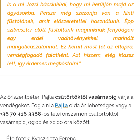
is a mi Józsi bácsinkkal, hogy mi kerüljön majd az
ágyásokba. Persze még szezonja van a kinti
füstölőnek, amit előszeretettel használunk. Épp
szilveszter előtt füstöltünk magunknak fenyőágon
egy erdei vadnövényekkel marinált
mangalicaszalonnát. Ez került most fel az étlapra,
vendégfogadó falatként. Azt hiszem, elég klassz
lett, így érdemes megkóstolni.”
Az őriszentpéteri Pajta
csütörtöktől vasárnapig
várja a
vendégeket. Foglalni a
Pajta
oldalán lehetséges vagy a
+36 70 416 3388
-os telefonszámon csütörtöktől
vasárnapig, 09:00 és 20:00 óra között.
Ételfotók: Kvasznicza Ferenc