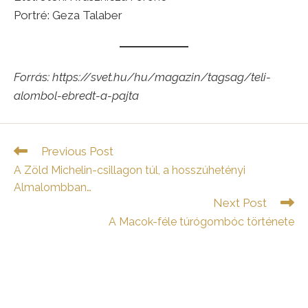
Portré: Geza Talaber
Forrás: https://svet.hu/hu/magazin/tagsag/teli-
alombol-ebredt-a-pajta
Read
Previous Post
more
A Zöld Michelin-csillagon túl, a hosszúhetényi
articles
Almalombban…
Next Post
A Macok-féle túrógombóc története