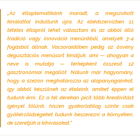
„Az étlaptematikánk maradt, a megszokott
kínálattal indultunk újra. Az ebédszervizben 11
tételes étlapról lehet választani és az abból álló
tradíció vagy innováció menünkből, amelyek 3-4
fogásból állnak. Vacsoraidőben pedig az ösvény
degusztációs menüsort kínáljuk, ami — ahogyan a
neve is mutatja — térképként összesít 12
gasztronómiai megállót. Nálunk már hagyomány,
hogy a szezon meghatározza az alapanyagainkat,
így abból készülnek az ételeink, amiket éppen el
tudunk érni. Ez a tél derekán picit több kreativitást
igényel tőlünk, hiszen gyakorlatilag szinte csak
gyökérzöldségeket tudunk beszerezni a környéken,
de szeretjük a kihívásokat.”