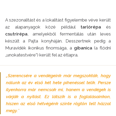
A szezonalitást és a lokalitást figyelembe véve került
az alapanyagok közé például
tarlórépa
és
csutrirépa
, amelyekből fermentálás után leves
készült a Pajta konyháján. Desszertnek pedig a
Muravidék ikonikus finomsága, a
gibanica
(a flódni
„unokatestvére”) került fel az étlapra.
„Szerencsére a vendégeink már megszokták, hogy
nálunk az év első két hete pihenéssel telik. Persze
ilyenkorra már nemcsak mi, hanem a vendégek is
várják a nyitást. Ez látszik is a foglalásainkon,
hiszen az első hétvégénk szinte rögtön telt házzal
megy.
”