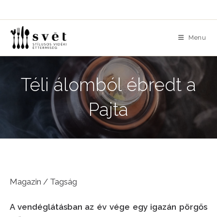
Skip
to
content
Menu
Téli álomból ébredt a
Pajta
Magazin / Tagság
A vendéglátásban az év vége egy igazán pörgős