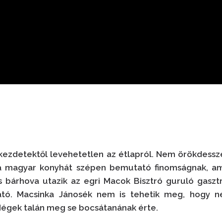
 kezdetektől levehetetlen az étlapról. Nem örökdessz
 a magyar konyhát szépen bemutató finomságnak, am
és bárhova utazik az egri Macok Bisztró guruló gasztr
ató. Macsinka Jánosék nem is tehetik meg, hogy n
dégek talán meg se bocsátanának érte.