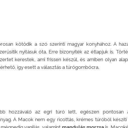
rosan kötődik a szó szerinti magyar konyhához. A haza
űsítik nyitásuk óta. Erre bizonyíték az étlapjuk is. Tört
zertet kerestek, ami frissen készül, és amiben olyan ala
érhető, így esett a választás a túrógombócra.
abb hozzávaló az egri túró lett, egészen pontosan
nyag. A Macok nem egy ricottás, krémes túróból készíti e
, mégpedig vaníliás, valamint
mandulás morzsa
is. Macoké