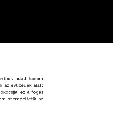
ertnek indult, hanem
i az évtizedek alatt
okocsija, ez a fogás
em szerepeltetik az