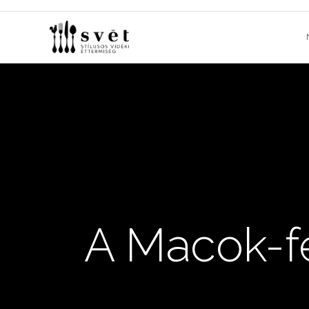
Skip
to
content
A Macok-f