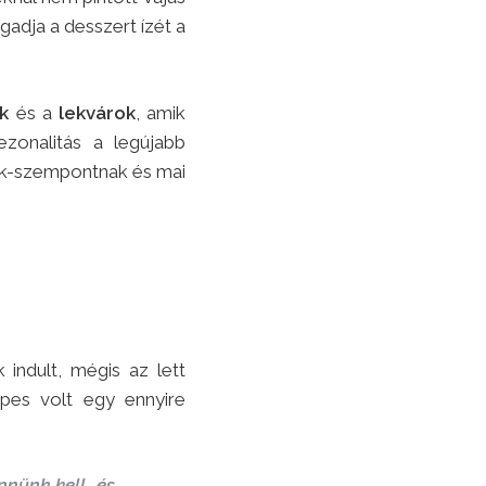
dja a desszert ízét a
k
és a
lekvárok
, amik
ezonalitás a legújabb
cok-szempontnak és mai
ndult, mégis az lett
pes volt egy ennyire
nünk kell, és