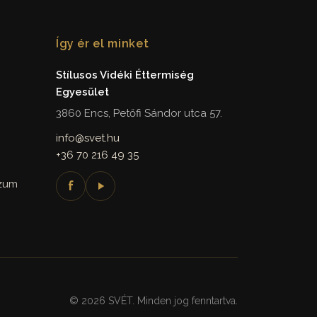
Így ér el minket
Stílusos Vidéki Éttermiség
Egyesület
3860 Encs, Petőfi Sándor utca 57.
info@svet.hu
+36 70 216 49 35
szum
f
© 2026 SVÉT. Minden jog fenntartva.