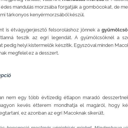
édes mandulás morzsába forgatják a gombócokat, de mega
ami tárkonyos kenyérmorzsából készül.
t is étvágygerjesztő felsoroláshoz jönnek a
gyümölcsö
tlanná teszik az egri legendát. A gyümölcsöknél a sz
t pedig helyi kistermelők készítik. Egyszóval minden Ma
nak megfelel ez a desszert.
pció
n nem egy több évtizedig étlapon maradó desszertnek i
 nagyon kevés étterem mondhatja el magáról, hogy ké
megtartani, ez azonban az egri Macoknak sikerült.
c-koncepció mostmár végigkísér minket. Mindenhova vin