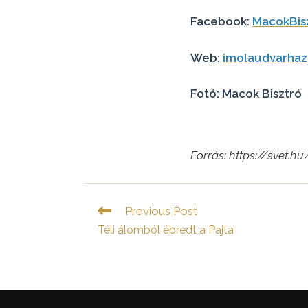
Facebook:
MacokBis
Web:
imolaudvarhaz
Fotó: Macok Bisztró
Forrás: https://svet
Read
Previous Post
more
Téli álomból ébredt a Pajta
articles