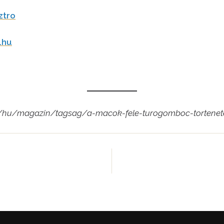
ztro
.hu
.hu/hu/magazin/tagsag/a-macok-fele-turogomboc-tortenet