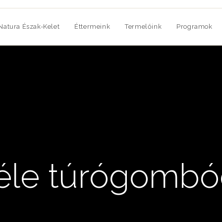
Natura Észak-Kelet
Éttermeink
Termelőink
Programok
éle túrógombóc