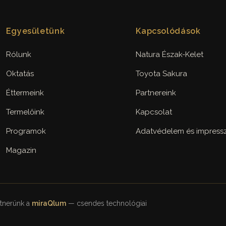
Egyesületünk
Kapcsolódások
Rólunk
Natura Észak-Kelet
Oktatás
Toyota Sakura
Éttermeink
Partnereink
Termelőink
Kapcsolat
Programok
Adatvédelem és impres
Magazin
rtnerünk a
miraQlum
— csendes technológiai