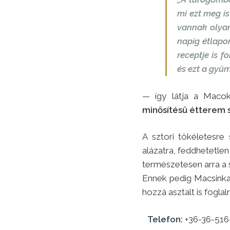
mi ezt meg i
vannak olyan 
napig étlapon
receptje is 
és ezt a gyüm
— így látja a Maco
minősítésű étterem 
A sztori tökéletesre
alázatra, feddhetetlen
természetesen arra a 
Ennek pedig Macsinka
hozzá asztalt is foglal
Telefon:
+36-36-516