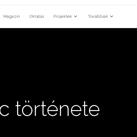
Magazin
Oktatás
Projektek
Továbbiak
 története