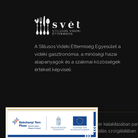
A Stílusos Vidéki Éttermiség Egyesület a
vidéki gasztronómia, a minőségi hazai
alapanyagok és a szakmai közösségek
értékeit képviseli.
Az AI-alapú kommunikációs háttér kialakításában pa
támogatás a személyes vendéglátás szolgálatában.