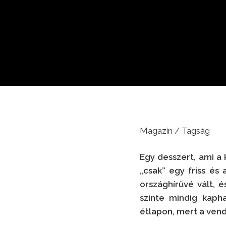
Magazin / Tagság
Egy desszert, ami a
„csak” egy friss és
országhírűvé vált, 
szinte mindig kaph
étlapon, mert a ven