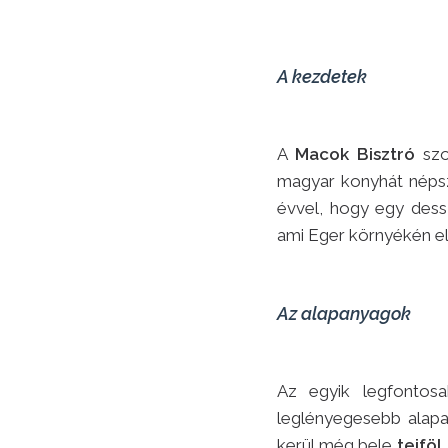
A kezdetek
A
Macok Bisztró
szo
magyar konyhát népszer
évvel, hogy egy dess
ami Eger környékén el
Az alapanyagok
Az egyik legfontos
leglényegesebb alapa
kerül még bele
tejföl