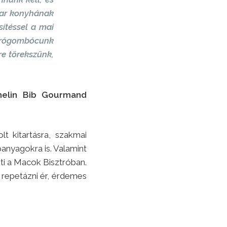
yar konyhának
sítéssel a mai
 túrógombócunk
re törekszünk,
helin Bib Gourmand
t kitartásra, szakmai
panyagokra is. Valamint
ti a Macok Bisztróban.
repetázni ér, érdemes