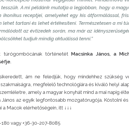
s tesszük. A mi példánk mutatja a legjobban, hogy a mag
ikonikus receptjei, amelyeket egy kis átformálással, fris
 lehet tartani és lehet értékesíteni. Természetesen a mi
formálódott az évtizedek során, ma már az idényszerűségé
ölcsökkel tudjuk mindig aktuálissá tenni.”
k túrógombócának történetét
Macsinka János, a Mic
séfje
.
 sikeredett, ám ne feledjük, hogy mindehhez szükség vol
 szakmaiságra, megfelelő technológiára és kiváló helyi ala
szemléletre, amely a magyar konyhát mind a mai napig élte
 János az egyik legfontosabb mozgatórugója. Kóstolni és 
ni a Macok elérhetőségein, itt ↓↓↓
-180 vagy +36-30-207-8085