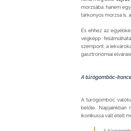
morzsába, hanem egy 
tárkonyos morzsa is, 
És ehhez az egyébkén
végképp felülmúlhata
szempont, a lekvároka
gasztronómiai elvárás
A túrógombóc-konce
A túrógombóc valóba
belőle. Napjainkban
ikonikussá vált ételt 
„A túrógombó