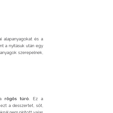
i alapanyagokat és a
ént a nyitásuk után egy
panyagok szerepelnek,
 a
rögös túró
. Ez a
zt a desszertet, sőt,
knál nem pirított vajas