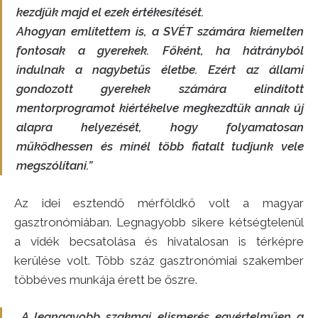
kezdjük majd el ezek értékesítését.
Ahogyan említettem is, a SVÉT számára kiemelten
fontosak a gyerekek. Főként, ha hátrányból
indulnak a nagybetűs életbe. Ezért az állami
gondozott gyerekek számára elindított
mentorprogramot kiértékelve megkezdtük annak új
alapra helyezését, hogy folyamatosan
működhessen és minél több fiatalt tudjunk vele
megszólítani.”
Az idei esztendő mérföldkő volt a magyar
gasztronómiában. Legnagyobb sikere kétségtelenül
a vidék becsatolása és hivatalosan is térképre
kerülése volt. Több száz gasztronómiai szakember
többéves munkája érett be őszre.
„A legnagyobb szakmai elismerés egyértelműen a