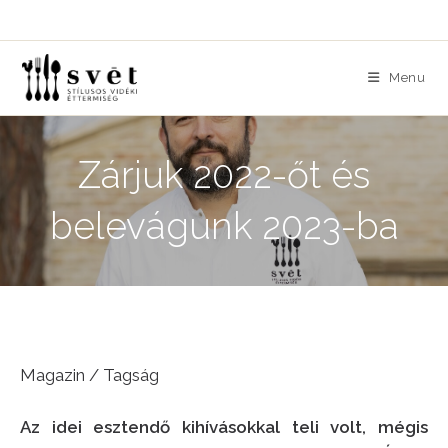
Skip
to
content
Menu
Zárjuk 2022-őt és
belevágunk 2023-ba
Magazin / Tagság
Az idei esztendő kihívásokkal teli volt, mégis