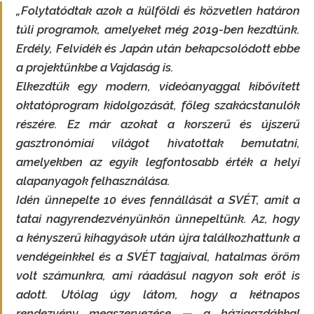
„Folytatódtak azok a külföldi és közvetlen határon
túli programok, amelyeket még 2019-ben kezdtünk.
Erdély, Felvidék és Japán után bekapcsolódott ebbe
a projektünkbe a Vajdaság is.
Elkezdtük egy modern, videóanyaggal kibővített
oktatóprogram kidolgozását, főleg szakácstanulók
részére. Ez már azokat a korszerű és újszerű
gasztronómiai világot hivatottak bemutatni,
amelyekben az egyik legfontosabb érték a helyi
alapanyagok felhasználása.
Idén ünnepelte 10 éves fennállását a SVÉT, amit a
tatai nagyrendezvényünkön ünnepeltünk. Az, hogy
a kényszerű kihagyások után újra találkozhattunk a
vendégeinkkel és a SVÉT tagjaival, hatalmas öröm
volt számunkra, ami ráadásul nagyon sok erőt is
adott. Utólag úgy látom, hogy a kétnapos
rendezvény megszervezése — a házigazdákkal