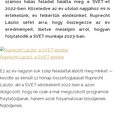
számos hálás feladat találta meg a SVÉT-et
2022-ben. Közeledve az év utolsó napjához mi is
értékelünk, és felkértük elnökünket, Ruprecht
László séfet arra, hogy összegezze az év
eredményeit, illetve meséljen arról, hogyan
folytatódik a SVÉT munkája 2023-ban.
Ruprecht László, a SVÉT elnöke
Ez az év nagyon sok szép feladattal áldott meg minket —
kezdte az elmúlt 12 hónap összefoglalását Ruprecht
László, aki a SVÉT elnökeként 2022-ben is azon
dolgozott, hogy ne csak a már megszokott programok
folytatódjanak, hanem azok folyamatosan bővüljenek,
fejlődjenek.