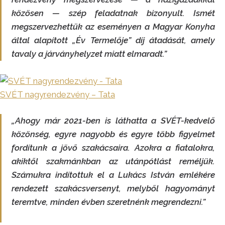
közösen — szép feladatnak bizonyult. Ismét
megszervezhettük az eseményen a Magyar Konyha
által alapított „Év Termelője” díj átadását, amely
tavaly a járványhelyzet miatt elmaradt.”
SVÉT nagyrendezvény – Tata
„Ahogy már 2021-ben is láthatta a SVÉT-kedvelő
közönség, egyre nagyobb és egyre több figyelmet
fordítunk a jövő szakácsaira. Azokra a fiatalokra,
akiktől szakmánkban az utánpótlást reméljük.
Számukra indítottuk el a Lukács István emlékére
rendezett szakácsversenyt, melyből hagyományt
teremtve, minden évben szeretnénk megrendezni.”