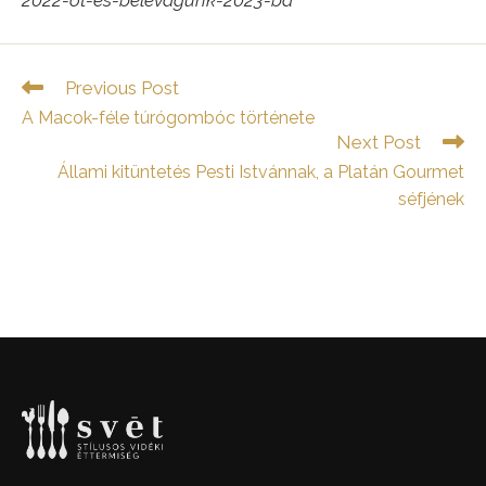
2022-ot-es-belevagunk-2023-ba
Read
Previous Post
more
A Macok-féle túrógombóc története
articles
Next Post
Állami kitüntetés Pesti Istvánnak, a Platán Gourmet
séfjének