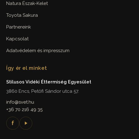
Natura Észak-Kelet
Toyota Sakura
Partnereink
Kapcsolat
Adatvédelem és impresszum
Így ér el minket
Stílusos Vidéki Éttermiség Egyesület
3860 Encs, Petőfi Sándor utca 57.
info@svet.hu
+36 70 216 49 35
f