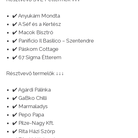
✔️ Anyukám Mondta
✔️ A Séf és a Kertész
✔️ Macok Bisztró
✔️ Panificio Il Basilico – Szentendre
✔️ Páskom Cottage
✔️ 67 Sigma Étterem
Résztvevő termelők ↓↓↓
✔️ Agárdi Pálinka
✔️ GaBko Chilli
✔️ Marmaladys
✔️ Pepo Papa
✔️ Pilze-Nagy Kft.
✔️ Rita Házi Szörp