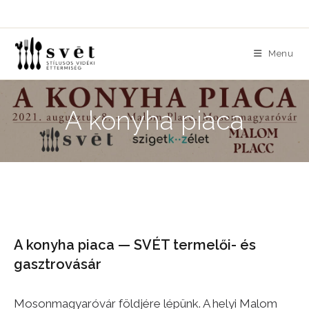
Skip
to
content
Menu
A konyha piaca
A konyha piaca — SVÉT termelői- és
gasztrovásár
Mosonmagyaróvár földjére lépünk. A helyi Malom