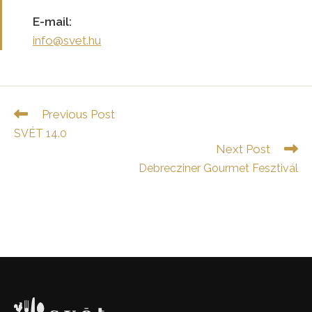
E-mail:
info@svet.hu
Read
Previous Post
more
SVÉT 14.0
articles
Next Post
Debrecziner Gourmet Fesztivál