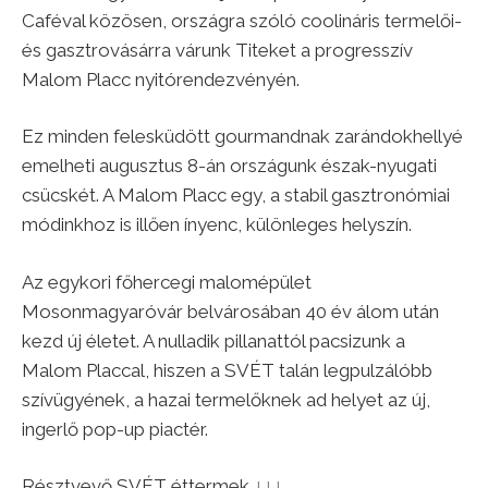
Caféval közösen, országra szóló coolináris termelői-
és gasztrovásárra várunk Titeket a progresszív
Malom Placc nyitórendezvényén.
Ez minden felesküdött gourmandnak zarándokhellyé
emelheti augusztus 8-án országunk észak-nyugati
csücskét. A Malom Placc egy, a stabil gasztronómiai
módinkhoz is illően ínyenc, különleges helyszín.
Az egykori főhercegi malomépület
Mosonmagyaróvár belvárosában 40 év álom után
kezd új életet. A nulladik pillanattól pacsizunk a
Malom Placcal, hiszen a SVÉT talán legpulzálóbb
szívügyének, a hazai termelőknek ad helyet az új,
ingerlő pop-up piactér.
Résztvevő SVÉT éttermek ↓↓↓