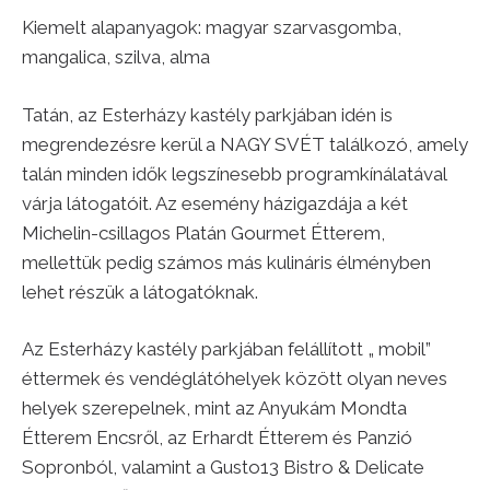
Kiemelt alapanyagok: magyar szarvasgomba,
mangalica, szilva, alma
Tatán, az Esterházy kastély parkjában idén is
megrendezésre kerül a NAGY SVÉT találkozó, amely
talán minden idők legszínesebb programkínálatával
várja látogatóit. Az esemény házigazdája a két
Michelin-csillagos Platán Gourmet Étterem,
mellettük pedig számos más kulináris élményben
lehet részük a látogatóknak.
Az Esterházy kastély parkjában felállított „ mobil”
éttermek és vendéglátóhelyek között olyan neves
helyek szerepelnek, mint az Anyukám Mondta
Étterem Encsről, az Erhardt Étterem és Panzió
Sopronból, valamint a Gusto13 Bistro & Delicate