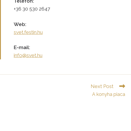
Telefon:
+36 30 530 2647
Web:
svet.festin.hu
E-mail:
info@svet.hu
Read
Next Post
more
A konyha piaca
articles