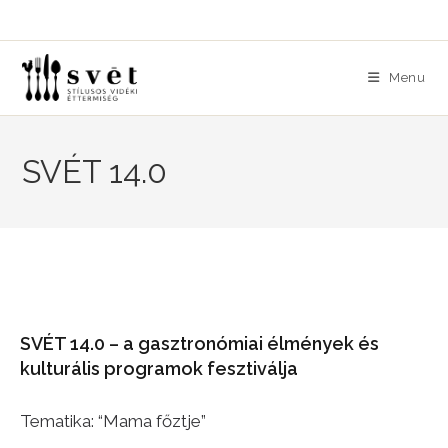
Skip
to
content
Menu
SVÉT 14.0
SVÉT 14.0 – a gasztronómiai élmények és
kulturális programok fesztiválja
Tematika: “Mama főztje”