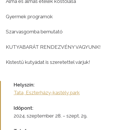
Alma és almás ételek kóstolása
Gyermek programok
Szarvasgomba bemutató
KUTYABARÁT RENDEZVÉNY VAGYUNK!
Kistestű kutyádat is szeretettel várjuk!
Helyszín:
Tata, Eszterházy-kastély park
Időpont:
2024. szeptember 28. – szept. 29.