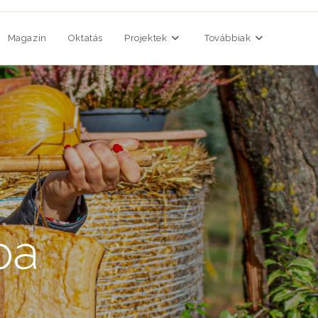
Magazin
Oktatás
Projektek
Továbbiak
ba