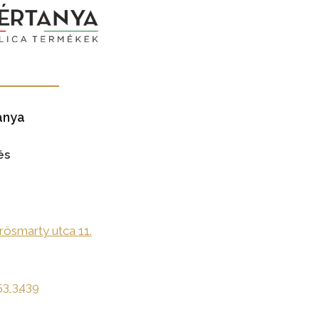
anya
és
rösmarty utca 11.
53 3439