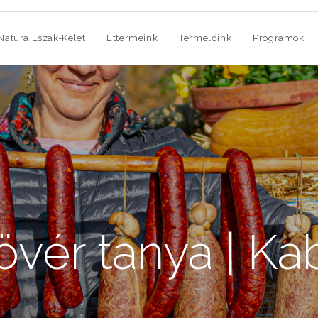
Natura Észak-Kelet
Éttermeink
Termelőink
Programok
övér tanya | Ka