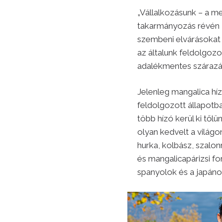
„Vállalkozásunk – a m
takarmányozás révén 
szembeni elvárásokat h
az általunk feldolgoz
adalékmentes szárazáru
Jelenleg mangalica hí
feldolgozott állapotba
több hízó kerül ki től
olyan kedvelt a világo
hurka, kolbász, szalonn
és mangalicapárizsi f
spanyolok és a japánok