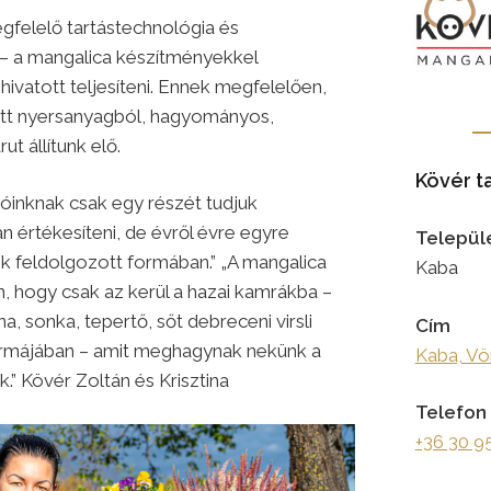
egfelelő tartástechnológia és
– a mangalica készítményekkel
ivatott teljesíteni. Ennek megfelelően,
ott nyersanyagból, hagyományos,
t állítunk elő.
Kövér t
zóinknak csak egy részét tudjuk
n értékesíteni, de évről évre egyre
Települ
ünk feldolgozott formában.” „A mangalica
Kaba
n, hogy csak az kerül a hazai kamrákba –
a, sonka, tepertő, sőt debreceni virsli
Cím
ormájában – amit meghagynak nekünk a
Kaba, Vö
.” Kövér Zoltán és Krisztina
Telefon
+36 30 9