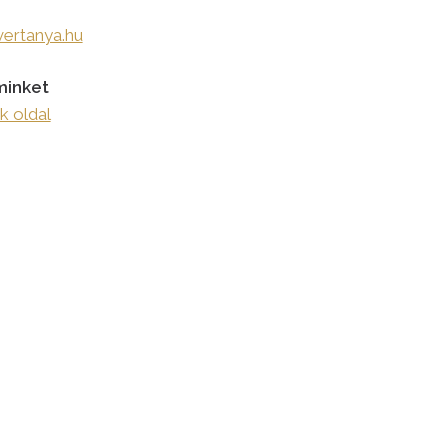
ertanya.hu
minket
 oldal