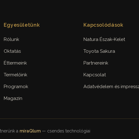
Egyesületünk
Kapcsolódások
Rólunk
Natura Észak-Kelet
Oktatás
Toyota Sakura
Éttermeink
Partnereink
Termelőink
Kapcsolat
Programok
Adatvédelem és impres
Magazin
rtnerünk a
miraQlum
— csendes technológiai