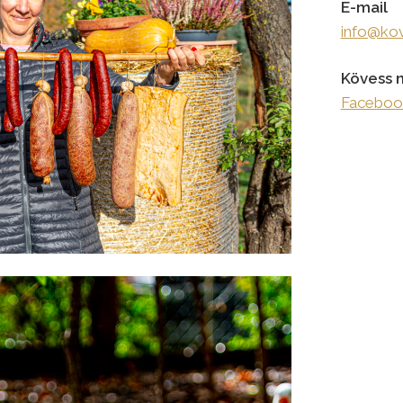
E-mail
info@kov
Kövess 
Facebook