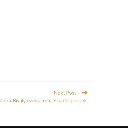
Next Post
Mátrai Bivalyrezervátum | Szurdokpüspöki