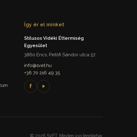
Így ér el minket
Stílusos Vidéki Éttermiség
Egyesület
3860 Encs, Petőfi Sándor utca 57.
info@svet.hu
+36 70 216 49 35
szum
f
© 2026 SVÉT. Minden jog fenntartva.