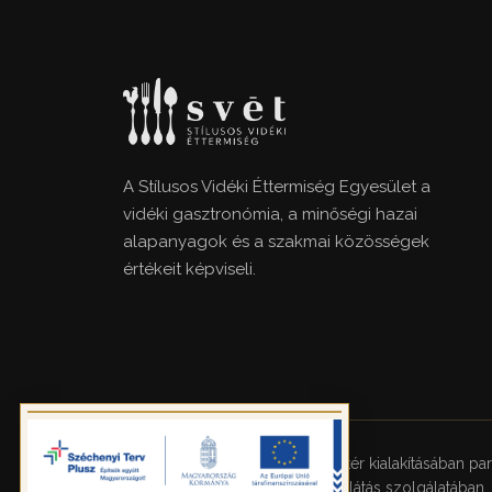
A Stílusos Vidéki Éttermiség Egyesület a
vidéki gasztronómia, a minőségi hazai
alapanyagok és a szakmai közösségek
értékeit képviseli.
Az AI-alapú kommunikációs háttér kialakításában pa
támogatás a személyes vendéglátás szolgálatában.