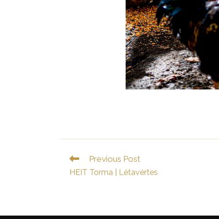
Read
Previous Post
more
HEIT Torma | Létavértes
articles