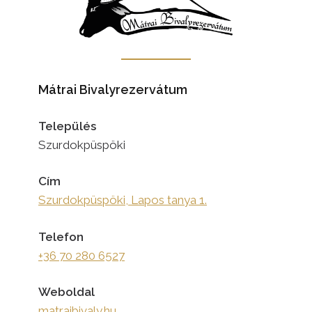
Mátrai Bivalyrezervátum
Település
Szurdokpüspöki
Cím
Szurdokpüspöki, Lapos tanya 1.
Telefon
+36 70 280 6527
Weboldal
matraibivaly.hu