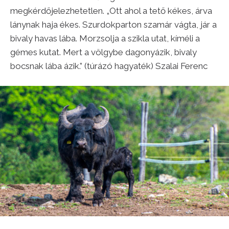
megkérdőjelezhetetlen. „Ott ahol a tető kékes, árva
lánynak haja ékes. Szurdokparton szamár vágta, jár a
bivaly havas lába. Morzsolja a szikla utat, kíméli a
gémes kutat. Mert a völgybe dagonyázik, bivaly
bocsnak lába ázik.” (túrázó hagyaték) Szalai Ferenc