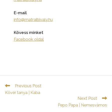
E-mail
info@matraibivaly.hu
Kövess minket
Facebook oldal
Read
Previous Post
more
Kövér tanya | Kaba
articles
Next Post
Pepo Papa | Nemesvámos