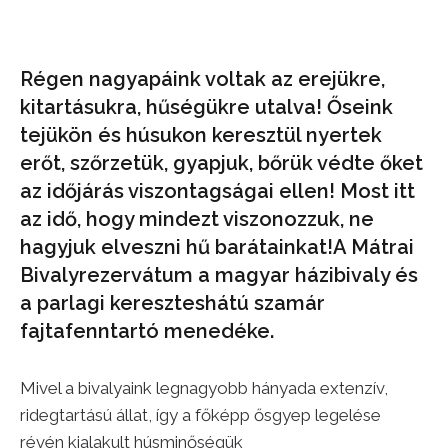
Régen nagyapáink voltak az erejükre,
kitartásukra, hűségükre utalva! Őseink
tejükön és húsukon keresztül nyertek
erőt, szőrzetük, gyapjuk, bőrük védte őket
az időjárás viszontagságai ellen! Most itt
az idő, hogy mindezt viszonozzuk, ne
hagyjuk elveszni hű barátainkat!A Mátrai
Bivalyrezervátum a magyar házibivaly és
a parlagi kereszteshátú szamár
fajtafenntartó menedéke.
Mivel a bivalyaink legnagyobb hányada extenzív,
ridegtartású állat, így a főképp ősgyep legelése
révén kialakult húsminőségük