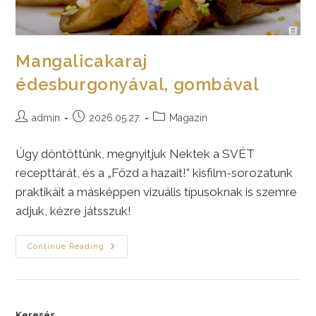
Mangalicakaraj
édesburgonyával, gombával
Post
Post
Post
admin
2026.05.27.
Magazin
author:
published:
category:
Úgy döntöttünk, megnyitjuk Nektek a SVÉT
recepttárát, és a „Főzd a hazait!” kisfilm-sorozatunk
praktikáit a másképpen vizuális típusoknak is szemre
adjuk, kézre játsszuk!
Mangalicakaraj
Continue Reading
Édesburgonyával,
Gombával
Keresés