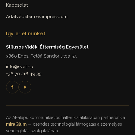
Kapcsolat
Adatvédelem és impresszum
Így ér el minket
Stílusos Vidéki Éttermiség Egyesület
3860 Encs, Petőfi Sándor utca 57.
info@svet.hu
+36 70 216 49 35
f
Az AI-alapú kommunikációs háttér kialakításában partnerünk a
miraQlum
— csendes technológiai támogatás a személyes
vendéglátás szolgálatában.