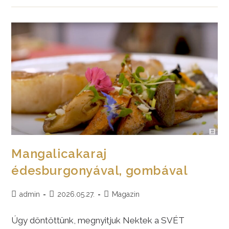
Tata
|
2026.
Szeptember
12–
13.
Mangalicakaraj
édesburgonyával, gombával
Post
Post
Post
admin
2026.05.27.
Magazin
author:
published:
category:
Úgy döntöttünk, megnyitjuk Nektek a SVÉT