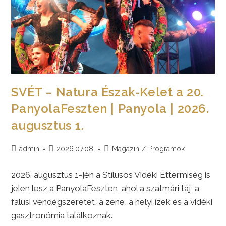
SVÉT – Natura Észak-Kelet a 20.
PanyolaFeszten | Panyola | 2026.
augusztus 1.
Post
Post
Post
admin
2026.07.08.
Magazin
/
Programok
author:
published:
category:
2026. augusztus 1-jén a Stílusos Vidéki Éttermiség is
jelen lesz a PanyolaFeszten, ahol a szatmári táj, a
falusi vendégszeretet, a zene, a helyi ízek és a vidéki
gasztronómia találkoznak.