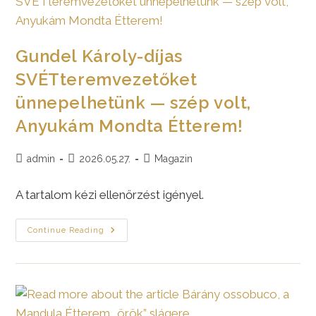
Gundel Károly-díjas
SVÉTteremvezetőket
ünnepelhetünk — szép volt,
Anyukám Mondta Étterem!
Post
Post
Post
admin
2026.05.27.
Magazin
author:
published:
category:
A tartalom kézi ellenőrzést igényel.
Gundel
Continue Reading
Károly-
Díjas
SVÉTteremvezetőket
Ünnepelhetünk
—
Szép
Volt,
Anyukám