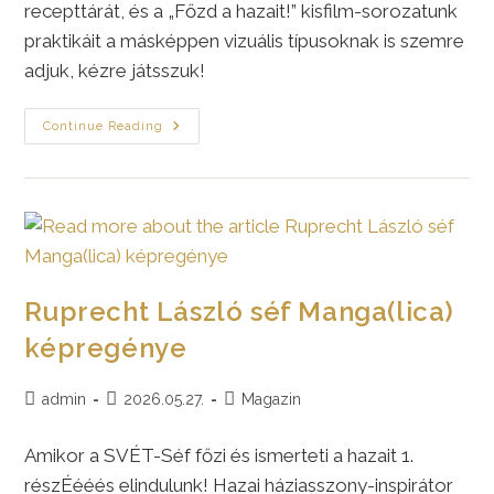
recepttárát, és a „Főzd a hazait!” kisfilm-sorozatunk
praktikáit a másképpen vizuális típusoknak is szemre
adjuk, kézre játsszuk!
Mangalicakaraj
Continue Reading
Édesburgonyával,
Gombával
Ruprecht László séf Manga(lica)
képregénye
Post
Post
Post
admin
2026.05.27.
Magazin
author:
published:
category:
Amikor a SVÉT-Séf főzi és ismerteti a hazait 1.
részÉééés elindulunk! Hazai háziasszony-inspirátor