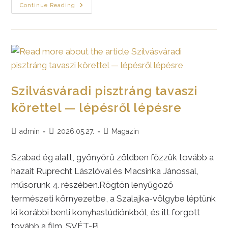
Tudtátok?
Continue Reading
A
Szegények
Burgonyáját
Komoly
Betegségekre
Is
Ajánlják!
Szilvásváradi pisztráng tavaszi
körettel — lépésről lépésre
Post
Post
Post
admin
2026.05.27.
Magazin
author:
published:
category:
Szabad ég alatt, gyönyörű zöldben főzzük tovább a
hazait Ruprecht Lászlóval és Macsinka Jánossal,
műsorunk 4. részében.Rögtön lenyűgöző
természeti környezetbe, a Szalajka-völgybe léptünk
ki korábbi benti konyhastúdiónkból, és itt forgott
tovább a film. SVÉT-Pi