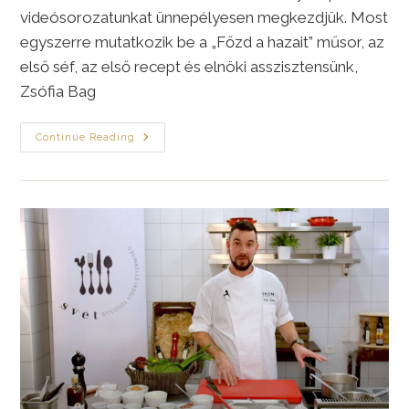
videósorozatunkat ünnepélyesen megkezdjük. Most
egyszerre mutatkozik be a „Főzd a hazait” műsor, az
első séf, az első recept és elnöki asszisztensünk,
Zsófia Bag
Ruprecht
Continue Reading
László
Séf
Manga(lica)
Képregénye