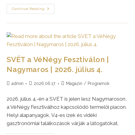
SVÉT
Continue Reading
–
Natura
Észak-
Kelet
A
20.
PanyolaFeszten
|
Panyola
|
2026.
SVÉT a VéNégy Fesztiválon |
Augusztus
1.
Nagymaros | 2026. július 4.
Post
Post
Post
admin
2026.06.17.
Magazin
/
Programok
author:
published:
category:
2026. július 4.-én a SVÉT is jelen lesz Nagymaroson,
a VéNégy Fesztiválhoz kapcsolódó termelői piacon.
Helyi alapanyagok, V4-es ízek és vidéki
gasztronómiai találkozások várják a látogatókat.