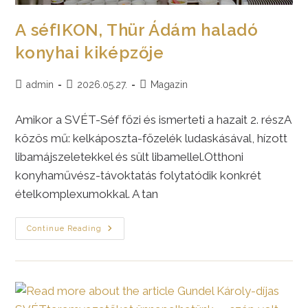
A séfIKON, Thür Ádám haladó
konyhai kiképzője
Post
Post
Post
admin
2026.05.27.
Magazin
author:
published:
category:
Amikor a SVÉT-Séf főzi és ismerteti a hazait 2. részA
közös mű: kelkáposzta-főzelék ludaskásával, hízott
libamájszeletekkel és sült libamellel.Otthoni
konyhaművész-távoktatás folytatódik konkrét
ételkomplexumokkal. A tan
A
Continue Reading
SéfIKON,
Thür
Ádám
Haladó
Konyhai
Kiképzője