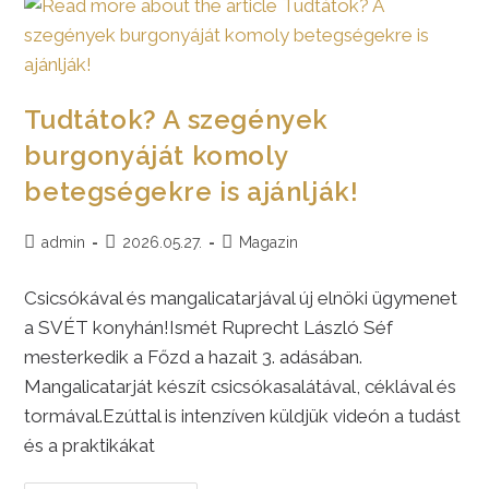
Tudtátok? A szegények
burgonyáját komoly
betegségekre is ajánlják!
Post
Post
Post
admin
2026.05.27.
Magazin
author:
published:
category:
Csicsókával és mangalicatarjával új elnöki ügymenet
a SVÉT konyhán!Ismét Ruprecht László Séf
mesterkedik a Főzd a hazait 3. adásában.
Mangalicatarját készít csicsókasalátával, céklával és
tormával.Ezúttal is intenzíven küldjük videón a tudást
és a praktikákat