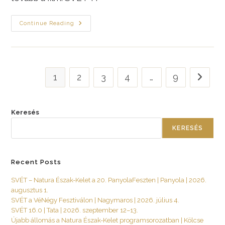
Szilvásváradi
Continue Reading
Pisztráng
Tavaszi
Körettel
—
Lépésről
Lépésre
1
2
3
4
…
9
Go to th
Keresés
KERESÉS
Recent Posts
SVÉT – Natura Észak-Kelet a 20. PanyolaFeszten | Panyola | 2026.
augusztus 1.
SVÉT a VéNégy Fesztiválon | Nagymaros | 2026. július 4.
SVÉT 16.0 | Tata | 2026. szeptember 12–13.
Újabb állomás a Natura Észak-Kelet programsorozatban | Kölcse