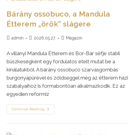
Mondta
Étterem!
Bárány ossobuco, a Mandula
Étterem „örök” slágere
Post
Post
Post
admin
2026.05.27.
Magazin
author:
published:
category:
A villányi Mandula Étterem és Bor-Bár séfje stabil
büszkeségként egy fordulatos ételt mutat be a
kínálatukból. A bárány ossobuco szarvasgombás
burgonyapürével és zöldséggel még az étterem házi
szabályaihoz is formabontóan alkalmazkodik. Ez az
egyedien reformiz
Bárány
Continue Reading
Ossobuco,
A
Mandula
Étterem
„örök”
Slágere