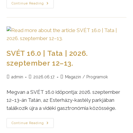
SVÉT
Continue Reading
A
VéNégy
Fesztiválon
|
Nagymaros
|
2026.
Július
4.
SVÉT 16.0 | Tata | 2026.
szeptember 12–13.
Post
Post
Post
admin
2026.06.17.
Magazin
/
Programok
author:
published:
category:
Megvan a SVÉT 16.0 időpontja: 2026. szeptember
12–13-án Tatán, az Esterházy-kastély parkjában
találkozik újra a vidéki gasztronómia közössége.
SVÉT
Continue Reading
16.0
|