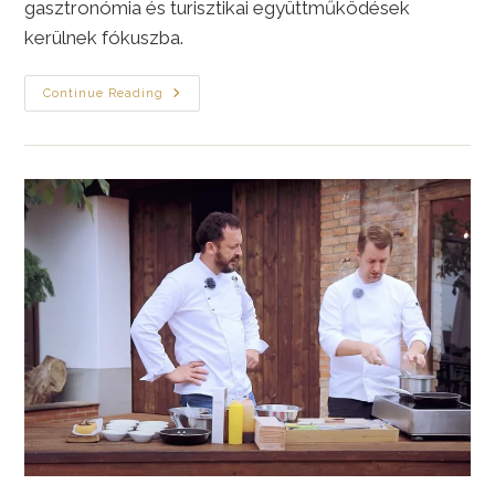
gasztronómia és turisztikai együttműködések
kerülnek fókuszba.
Újabb
Continue Reading
Állomás
A
Natura
Észak-
Kelet
Programsorozatban
|
Kölcse