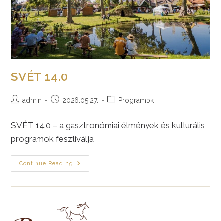
SVÉT 14.0
Post
Post
Post
admin
2026.05.27.
Programok
author:
published:
category:
SVÉT 14.0 – a gasztronómiai élmények és kulturális
programok fesztiválja
SVÉT
Continue Reading
14.0