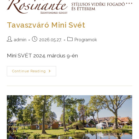
Tavaszváró Mini Svét
Post
Post
Post
admin
2026.05.27.
Programok
author:
published:
category:
Mini SVÉT 2024. március 9-én
Tavaszváró
Continue Reading
Mini
Svét