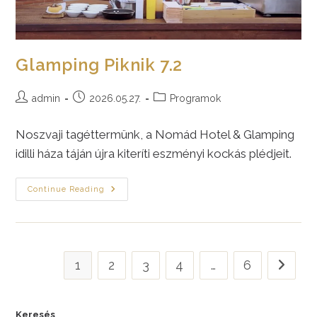
Glamping Piknik 7.2
Post
Post
Post
admin
2026.05.27.
Programok
author:
published:
category:
Noszvaji tagéttermünk, a Nomád Hotel & Glamping
idilli háza táján újra kiteríti eszményi kockás plédjeit.
Glamping
Continue Reading
Piknik
7.2
1
2
3
4
…
6
Go to th
Keresés