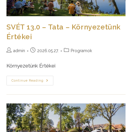
SVÉT 13.0 – Tata – Környezetünk
Értékei
Post
Post
Post
admin
2026.05.27.
Programok
author:
published:
category:
Környezetünk Értékei
SVÉT
Continue Reading
13.0
–
Tata
–
Környezetünk
Értékei