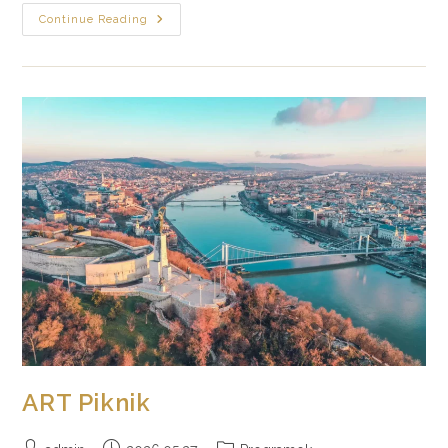
6.
Continue Reading
Debrecziner
Gourmet
Fesztivál
ART Piknik
Post
Post
Post