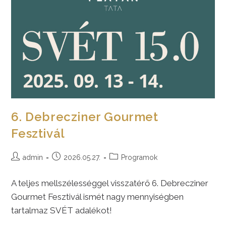
6. Debrecziner Gourmet
Fesztivál
Post
Post
Post
admin
2026.05.27.
Programok
author:
published:
category:
A teljes mellszélességgel visszatérő 6. Debrecziner
Gourmet Fesztivál ismét nagy mennyiségben
tartalmaz SVÉT adalékot!