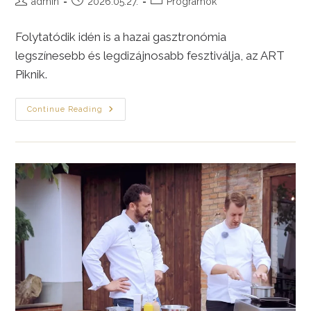
admin
2026.05.27.
Programok
author:
published:
category:
Folytatódik idén is a hazai gasztronómia
legszínesebb és legdizájnosabb fesztiválja, az ART
Piknik.
ART
Continue Reading
Piknik