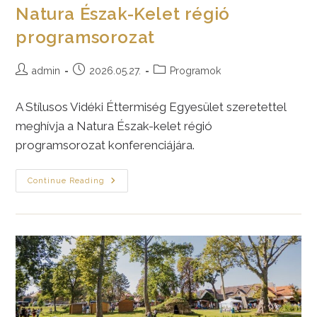
Natura Észak-Kelet régió
programsorozat
Post
Post
Post
admin
2026.05.27.
Programok
author:
published:
category:
A Stílusos Vidéki Éttermiség Egyesület szeretettel
meghívja a Natura Észak-kelet régió
programsorozat konferenciájára.
Natura
Continue Reading
Észak-
Kelet
Régió
Programsorozat