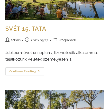
SVÉT 15. TATA
Post
Post
Post
admin
2026.05.27.
Programok
author:
published:
category:
Jubileumi évet ünneplünk, tizenötödik alkalommal
találkozunk Veletek személyesen is.
SVÉT
Continue Reading
15.
TATA