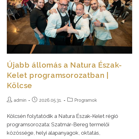
Újabb állomás a Natura Észak-
Kelet programsorozatban |
Kölcse
Post
Post
Post
admin
2026.05.31.
Programok
author:
published:
category:
Kölcsén folytatódik a Natura Észak-Kelet régió
programsorozata: Szatmár-Bereg termelői
közössége, helyi alapanyagok, oktatás,