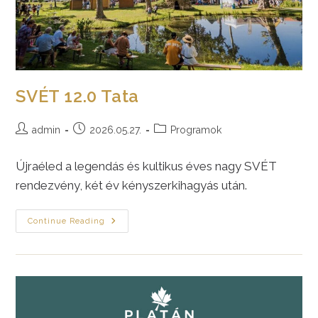
SVÉT 12.0 Tata
Post
Post
Post
admin
2026.05.27.
Programok
author:
published:
category:
Újraéled a legendás és kultikus éves nagy SVÉT
rendezvény, két év kényszerkihagyás után.
SVÉT
Continue Reading
12.0
Tata