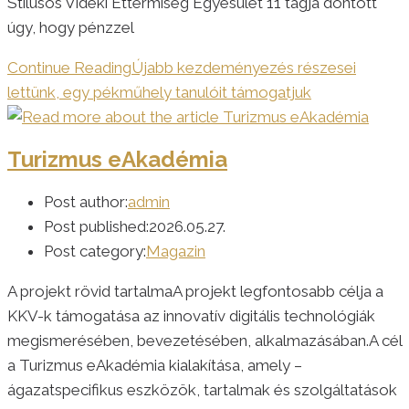
Stílusos Vidéki Éttermiség Egyesület 11 tagja döntött
úgy, hogy pénzzel
Continue Reading
Újabb kezdeményezés részesei
lettünk, egy pékműhely tanulóit támogatjuk
Turizmus eAkadémia
Post author:
admin
Post published:
2026.05.27.
Post category:
Magazin
A projekt rövid tartalmaA projekt legfontosabb célja a
KKV-k támogatása az innovatív digitális technológiák
megismerésében, bevezetésében, alkalmazásában.A cél
a Turizmus eAkadémia kialakítása, amely –
ágazatspecifikus eszközök, tartalmak és szolgáltatások