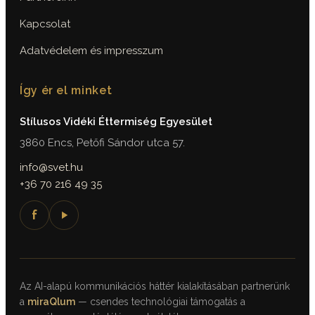
Kapcsolat
Adatvédelem és impresszum
Így ér el minket
Stílusos Vidéki Éttermiség Egyesület
3860 Encs, Petőfi Sándor utca 57.
info@svet.hu
+36 70 216 49 35
f
Az AI-alapú kommunikációs háttér kialakításában partnerünk
a
miraQlum
— csendes technológiai támogatás a