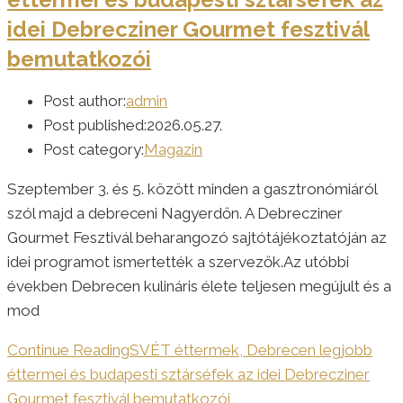
idei Debrecziner Gourmet fesztivál
bemutatkozói
Post author:
admin
Post published:
2026.05.27.
Post category:
Magazin
Szeptember 3. és 5. között minden a gasztronómiáról
szól majd a debreceni Nagyerdőn. A Debrecziner
Gourmet Fesztivál beharangozó sajtótájékoztatóján az
idei programot ismertették a szervezők.Az utóbbi
években Debrecen kulináris élete teljesen megújult és a
mod
Continue Reading
SVÉT éttermek, Debrecen legjobb
éttermei és budapesti sztárséfek az idei Debrecziner
Gourmet fesztivál bemutatkozói