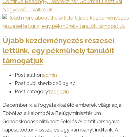
Continue Reading
5. Debrecziner Gourmet Fesztivál
Nagyerdő – kiállítóink
Újabb kezdeményezés részesei
lettünk, egy pékműhely tanulóit
támogatjuk
Post author:
admin
Post published:
2026.05.27.
Post category:
Magazin
December 3. a fogyatékkal élő emberek világnapja.
Ebből az alkalomból a Belügyminisztérium
Gondoskodáspolitikáért Felelős Államtitkárságával
kapcsolódtunk össze és egy kampányt indítunk. A