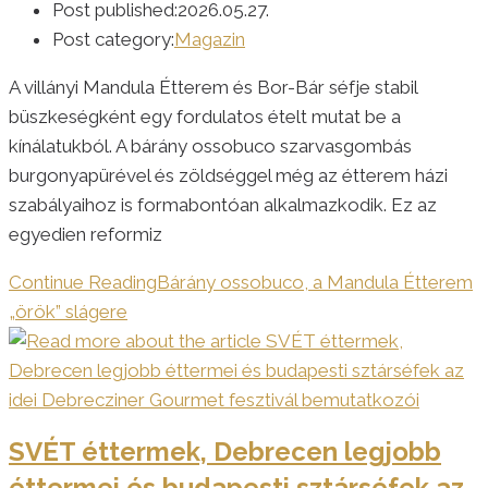
Post published:
2026.05.27.
Post category:
Magazin
A villányi Mandula Étterem és Bor-Bár séfje stabil
büszkeségként egy fordulatos ételt mutat be a
kínálatukból. A bárány ossobuco szarvasgombás
burgonyapürével és zöldséggel még az étterem házi
szabályaihoz is formabontóan alkalmazkodik. Ez az
egyedien reformiz
Continue Reading
Bárány ossobuco, a Mandula Étterem
„örök” slágere
SVÉT éttermek, Debrecen legjobb
éttermei és budapesti sztárséfek az