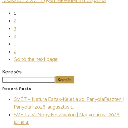
fakasztott a SVÉT gyermekvédelmi mozgalma
1
2
3
4
…
9
Go to the next page
Keresés
Keresés
Recent Posts
SVÉT – Natura Észak-Kelet a 20. PanyolaFeszten |
Panyola | 2026. augusztus 1.
SVÉT a VéNégy Fesztiválon | Nagymaros | 2026.
július 4.