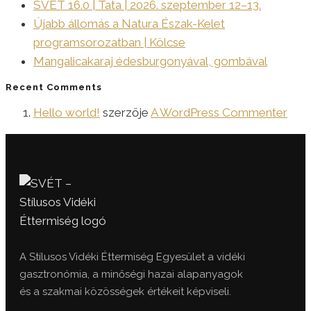
SVÉT 16.0 | Tata | 2026. szeptember 12–13.
Újabb állomás a Natura Észak-Kelet
programsorozatban | Kölcse
Mangalicakaraj édesburgonyával, gombával
Recent Comments
Hello world!
szerzője
A WordPress Commenter
A Stílusos Vidéki Éttermiség Egyesület a vidéki
gasztronómia, a minőségi hazai alapanyagok
és a szakmai közösségek értékeit képviseli.