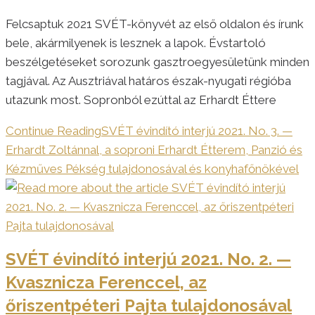
Felcsaptuk 2021 SVÉT-könyvét az első oldalon és írunk
bele, akármilyenek is lesznek a lapok. Évstartoló
beszélgetéseket sorozunk gasztroegyesületünk minden
tagjával. Az Ausztriával határos észak-nyugati régióba
utazunk most. Sopronból ezúttal az Erhardt Éttere
Continue Reading
SVÉT évindító interjú 2021. No. 3. —
Erhardt Zoltánnal, a soproni Erhardt Étterem, Panzió és
Kézműves Pékség tulajdonosával és konyhafőnökével
SVÉT évindító interjú 2021. No. 2. —
Kvasznicza Ferenccel, az
őriszentpéteri Pajta tulajdonosával