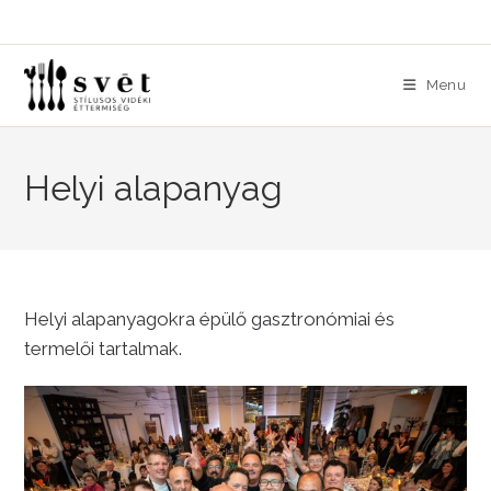
Skip
to
content
Menu
Helyi alapanyag
Helyi alapanyagokra épülő gasztronómiai és
termelői tartalmak.