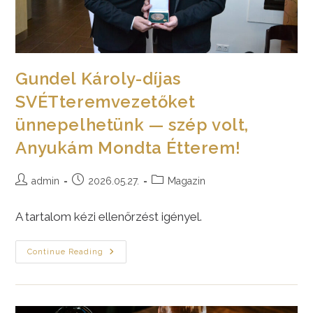
Gundel Károly-díjas
SVÉTteremvezetőket
ünnepelhetünk — szép volt,
Anyukám Mondta Étterem!
Post
Post
Post
admin
2026.05.27.
Magazin
author:
published:
category:
A tartalom kézi ellenőrzést igényel.
Gundel
Continue Reading
Károly-
Díjas
SVÉTteremvezetőket
Ünnepelhetünk
—
Szép