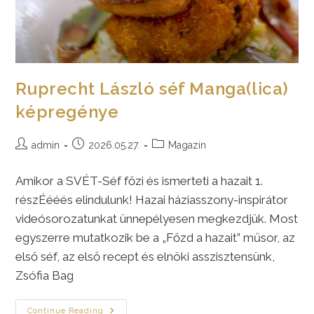
Ruprecht László séf Manga(lica)
képregénye
Post
Post
Post
admin
2026.05.27.
Magazin
author:
published:
category:
Amikor a SVÉT-Séf főzi és ismerteti a hazait 1.
részÉééés elindulunk! Hazai háziasszony-inspirátor
videósorozatunkat ünnepélyesen megkezdjük. Most
egyszerre mutatkozik be a „Főzd a hazait” műsor, az
első séf, az első recept és elnöki asszisztensünk,
Zsófia Bag
Ruprecht
Continue Reading