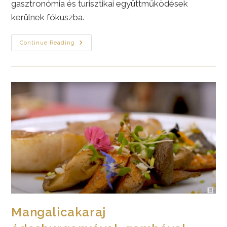
gasztronómia és turisztikai együttműködések
kerülnek fókuszba.
Újabb
Continue Reading
Állomás
A
Natura
Észak-
Kelet
Programsorozatban
|
Kölcse
Mangalicakaraj