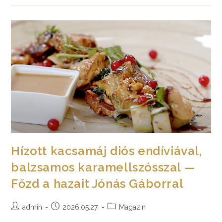
Zelleres
Paradicsomsalátával
—
Főzd
A
Hazait
Csécsei
Lászlóval
Hízott kacsamáj diós endíviával,
balzsamos karamellszósszal —
Főzd a hazait Jónás Gáborral
Post
Post
Post
admin
2026.05.27.
Magazin
author:
published:
category: