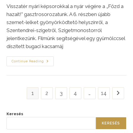
Visszatér nyári képsorokkal a nyár végére a „Főzd a
hazait!” gasztrosorozatunk. A 6. részben újabb
szemet-lelket gyönyörködtető helyszínről, a
Szentendrei-szigetről, Szigetmonostorról
jelentkezünk. Filmünk segítségével egy gyümölccsel
díszített bugaci kacsamáj
Hízott
Continue Reading
Kacsamáj
Diós
Endíviával,
Balzsamos
Karamellszósszal
—
Főzd
1
2
3
4
…
14
Go to th
A
Hazait
Jónás
Gáborral
Keresés
KERESÉS