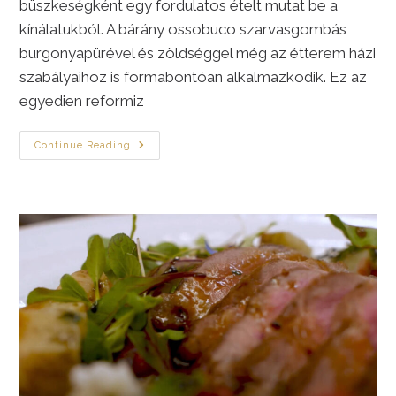
büszkeségként egy fordulatos ételt mutat be a
kínálatukból. A bárány ossobuco szarvasgombás
burgonyapürével és zöldséggel még az étterem házi
szabályaihoz is formabontóan alkalmazkodik. Ez az
egyedien reformiz
Bárány
Continue Reading
Ossobuco,
A
Mandula
Étterem
„örök”
Slágere