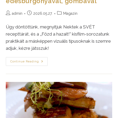
édesburgonyával, gombával
Post
Post
Post
admin
2026.05.27.
Magazin
author:
published:
category:
Úgy döntöttünk, megnyitjuk Nektek a SVÉT
recepttárát, és a „Főzd a hazait!” kisfilm-sorozatunk
praktikáit a másképpen vizuális típusoknak is szemre
adjuk, kézre játsszuk!
Mangalicakaraj
Continue Reading
Édesburgonyával,
Gombával