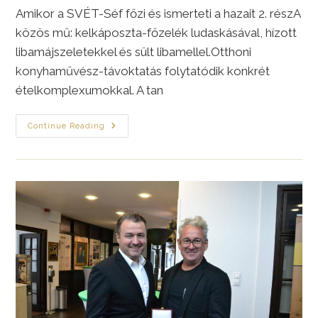
Amikor a SVÉT-Séf főzi és ismerteti a hazait 2. részA
közös mű: kelkáposzta-főzelék ludaskásával, hízott
libamájszeletekkel és sült libamellel.Otthoni
konyhaművész-távoktatás folytatódik konkrét
ételkomplexumokkal. A tan
A
Continue Reading
SéfIKON,
Thür
Ádám
Haladó
Konyhai
Kiképzője