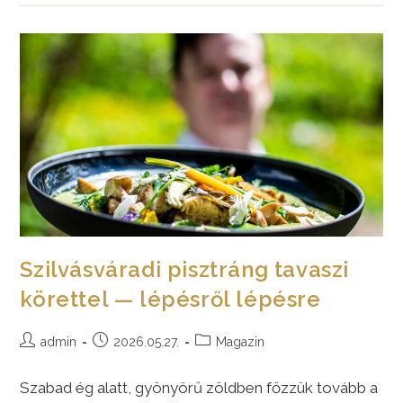
Burgonyáját
Komoly
Betegségekre
Is
Ajánlják!
Szilvásváradi pisztráng tavaszi
körettel — lépésről lépésre
Post
Post
Post
admin
2026.05.27.
Magazin
author:
published:
category:
Szabad ég alatt, gyönyörű zöldben főzzük tovább a