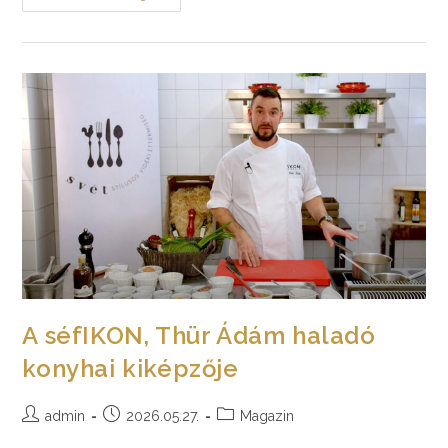
László
Séf
Manga(lica)
Képregénye
A séfIKON, Thür Ádám haladó
konyhai kiképzője
Post
Post
Post
admin
2026.05.27.
Magazin
author:
published:
category: