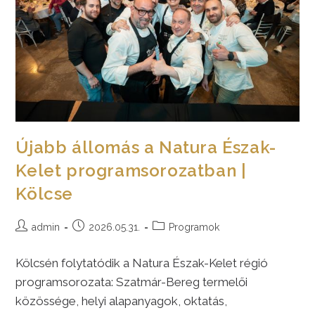
Újabb állomás a Natura Észak-
Kelet programsorozatban |
Kölcse
Post
Post
Post
admin
2026.05.31.
Programok
author:
published:
category:
Kölcsén folytatódik a Natura Észak-Kelet régió
programsorozata: Szatmár-Bereg termelői
közössége, helyi alapanyagok, oktatás,