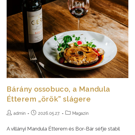
Volt,
Anyukám
Mondta
Étterem!
Bárány ossobuco, a Mandula
Étterem „örök” slágere
Post
Post
Post
admin
2026.05.27.
Magazin
author:
published:
category:
A villányi Mandula Étterem és Bor-Bár séfje stabil