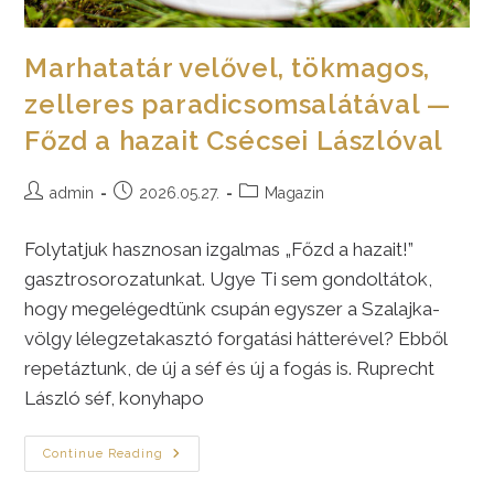
Marhatatár velővel, tökmagos,
zelleres paradicsomsalátával —
Főzd a hazait Csécsei Lászlóval
Post
Post
Post
admin
2026.05.27.
Magazin
author:
published:
category:
Folytatjuk hasznosan izgalmas „Főzd a hazait!”
gasztrosorozatunkat. Ugye Ti sem gondoltátok,
hogy megelégedtünk csupán egyszer a Szalajka-
völgy lélegzetakasztó forgatási hátterével? Ebből
repetáztunk, de új a séf és új a fogás is. Ruprecht
László séf, konyhapo
Marhatatár
Continue Reading
Velővel,
Tökmagos,