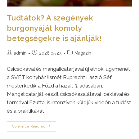
Tudtátok? A szegények
burgonyáját komoly
betegségekre is ajánlják!
Post
Post
Post
admin
2026.05.27.
Magazin
author:
published:
category:
Csicsókával és mangalicatarjával új elnöki ügymenet
a SVÉT konyhán!Ismét Ruprecht László Séf
mesterkedik a Főzd a hazait 3. adásában.
Mangalicatarját készít csicsókasalátával, céklával és
tormával.Ezúttal is intenzíven küldjük videón a tudást
és a praktikákat
Tudtátok?
Continue Reading
A
Szegények